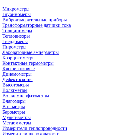
Микрометры
Глубиномеры
Виброизмерительные приборы
Трансформаторные датчики тока
Толщиномеры
Тепловизоры
Твердомеры
Пирометры
Лабораторные амперметры
Коэрцитиметры
Контактные термометры
Клещи токовые
Динамометры
Дефектоскопы
Высотомеры
Вольтметры
Вольтамперфазометры
Влагомеры
Ваттметры
Барометры
Мультиметры
Мегаомметры
Измерители теплопроводности
Измерители шероховатости