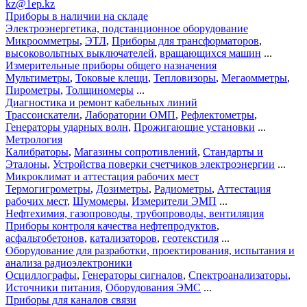
kz@1ep.kz
Приборы в наличии на складе
Электроэнергетика, подстанционное оборудование
Микроомметры
,
ЭТЛ
,
Приборы для трансформаторов
,
высоковольтных выключателей
,
вращающихся машин
...
Измерительные приборы общего назначения
Мультиметры
,
Токовые клещи
,
Тепловизоры
,
Мегаомметры
,
Пирометры
,
Толщиномеры
...
Диагностика и ремонт кабельных линий
Трассоискатели
,
Лаборатории ОМП
,
Рефлектометры
,
Генераторы ударных волн
,
Прожигающие установки
...
Метрология
Калибраторы
,
Магазины сопротивлений
,
Стандарты и
Эталоны
,
Устройства поверки счетчиков электроэнергии
...
Микроклимат и аттестация рабочих мест
Термогигрометры
,
Дозиметры
,
Радиометры
,
Аттестация
рабочих мест
,
Шумомеры
,
Измерители ЭМП
...
Нефтехимия, газопроводы, трубопроводы, вентиляция
Приборы контроля качества нефтепродуктов
,
асфальтобетонов
,
катализаторов
,
геотекстиля
...
Оборудование для разработки, проектирования, испытания и
анализа радиоэлектроники
Осциллографы
,
Генераторы сигналов
,
Спектроанализаторы
,
Источники питания
,
Оборудования ЭМС
...
Приборы для каналов связи