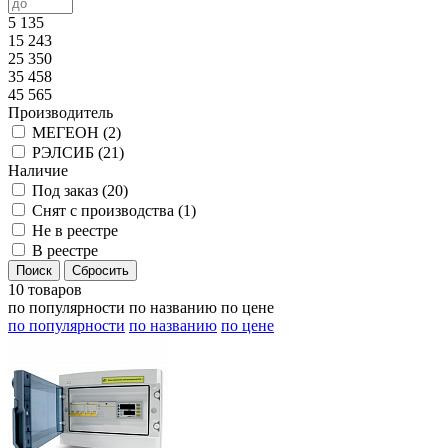
5 135
15 243
25 350
35 458
45 565
Производитель
МЕГЕОН (
2
)
РЭЛСИБ (
21
)
Наличие
Под заказ (
20
)
Снят с производства (
1
)
Не в реестре
В реестре
10 товаров
по популярности
по названию
по цене
по популярности
по названию
по цене