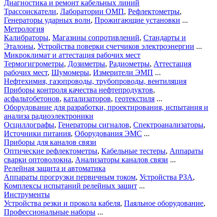
Диагностика и ремонт кабельных линий
Трассоискатели
,
Лаборатории ОМП
,
Рефлектометры
,
Генераторы ударных волн
,
Прожигающие установки
...
Метрология
Калибраторы
,
Магазины сопротивлений
,
Стандарты и
Эталоны
,
Устройства поверки счетчиков электроэнергии
...
Микроклимат и аттестация рабочих мест
Термогигрометры
,
Дозиметры
,
Радиометры
,
Аттестация
рабочих мест
,
Шумомеры
,
Измерители ЭМП
...
Нефтехимия, газопроводы, трубопроводы, вентиляция
Приборы контроля качества нефтепродуктов
,
асфальтобетонов
,
катализаторов
,
геотекстиля
...
Оборудование для разработки, проектирования, испытания и
анализа радиоэлектроники
Осциллографы
,
Генераторы сигналов
,
Спектроанализаторы
,
Источники питания
,
Оборудования ЭМС
...
Приборы для каналов связи
Оптические рефлектометры
,
Кабельные тестеры
,
Аппараты
сварки оптоволокна
,
Анализаторы каналов связи
...
Релейная защита и автоматика
Аппараты прогрузки первичным током
,
Устройства РЗА
,
Комплексы испытаний релейных защит
...
Инструменты
Устройства резки и прокола кабеля
,
Паяльное оборудование
,
Профессиональные наборы
...