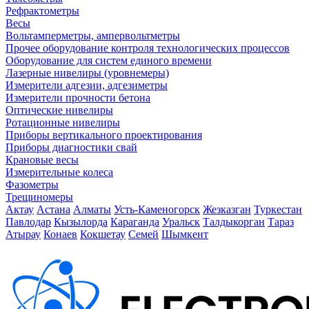
Рефрактометры
Весы
Вольтамперметры, ампервольтметры
Прочее оборудование контроля технологических процессов
Оборудование для систем единого времени
Лазерные нивелиры (уровнемеры)
Измерители адгезии, адгезиметры
Измерители прочности бетона
Оптические нивелиры
Ротационные нивелиры
Приборы вертикального проектирования
Приборы диагностики свай
Крановые весы
Измерительные колеса
Фазометры
Трещиномеры
Актау
Астана
Алматы
Усть-Каменогорск
Жезказган
Туркестан
Павлодар
Кызылорда
Караганда
Уральск
Талдыкорган
Тараз
Атырау
Конаев
Кокшетау
Семей
Шымкент