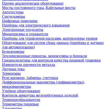
Прочее аналитическое оборудование
Мосты постоянного тока, Кабельные мосты
Автотестеры
Секундомеры
Цифровые нивелиры
Приборы для электрического взрывания
Электронные теодолиты
Минипризмы и отражатели
Приборы для управления насосами, контроллеры уровня
Оборудование для систем сбора данных (приборы и датчики
для автоматизации)
Белизномеры
Тепловизионные прицелы, монокуляры и бинокли
Газоанализаторы для контроля качества пищевой упаковки
Измерители прочности металла
Датчики тока
Термопары
Реле времени, таймеры, счетчики
Дифференциальные манометры (дифманометры),
микроманометры
Учебное оборудование
Контроль арматуры железобетонных изделий
Термопреобразователи
Термометры пищевые
Тахеометры