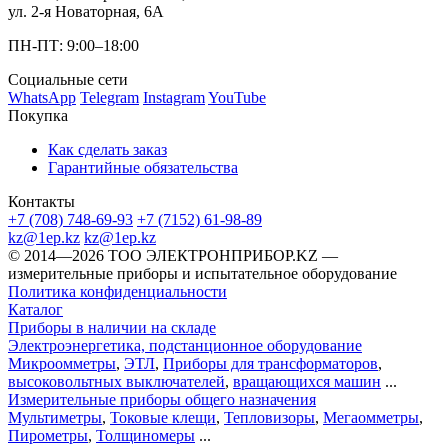
ул. 2-я Новаторная, 6А
ПН-ПТ: 9:00–18:00
Социальные сети
WhatsApp
Telegram
Instagram
YouTube
Покупка
Как сделать заказ
Гарантийные обязательства
Контакты
+7 (708) 748-69-93
+7 (7152) 61-98-89
kz@1ep.kz
kz@1ep.kz
©️ 2014—2026
ТОО ЭЛЕКТРОНПРИБОР.KZ
—
измерительные приборы и испытательное оборудование
Политика конфиденциальности
Каталог
Приборы в наличии на складе
Электроэнергетика, подстанционное оборудование
Микроомметры
,
ЭТЛ
,
Приборы для трансформаторов
,
высоковольтных выключателей
,
вращающихся машин
...
Измерительные приборы общего назначения
Мультиметры
,
Токовые клещи
,
Тепловизоры
,
Мегаомметры
,
Пирометры
,
Толщиномеры
...