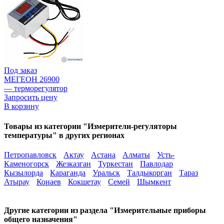
Под заказ
МЕГЕОН 26900
— терморегулятор
Запросить цену
В корзину
Товары из категории "Измерители-регуляторы
температуры" в других регионах
Петропавловск
Актау
Астана
Алматы
Усть-
Каменогорск
Жезказган
Туркестан
Павлодар
Кызылорда
Караганда
Уральск
Талдыкорган
Тараз
Атырау
Конаев
Кокшетау
Семей
Шымкент
Другие категории из раздела "Измерительные приборы
общего назначения"