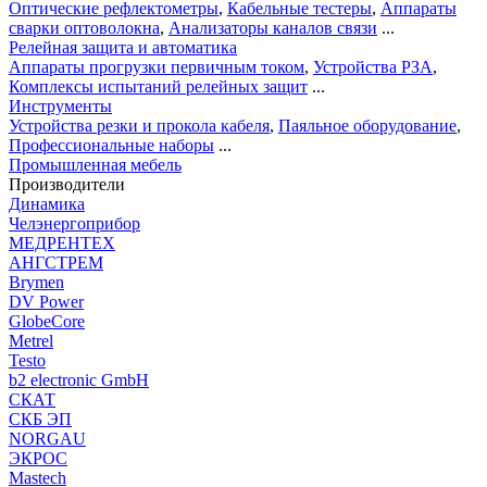
Оптические рефлектометры
,
Кабельные тестеры
,
Аппараты
сварки оптоволокна
,
Анализаторы каналов связи
...
Релейная защита и автоматика
Аппараты прогрузки первичным током
,
Устройства РЗА
,
Комплексы испытаний релейных защит
...
Инструменты
Устройства резки и прокола кабеля
,
Паяльное оборудование
,
Профессиональные наборы
...
Промышленная мебель
Производители
Динамика
Челэнергоприбор
МЕДРЕНТЕХ
АНГСТРЕМ
Brymen
DV Power
GlobeCore
Metrel
Testo
b2 electronic GmbH
СКАТ
СКБ ЭП
NORGAU
ЭКРОС
Mastech