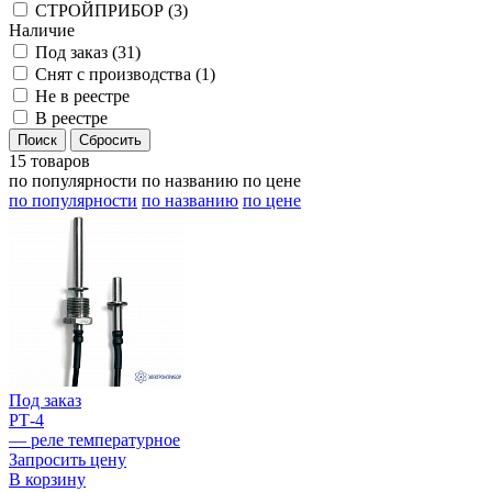
СТРОЙПРИБОР (
3
)
Наличие
Под заказ (
31
)
Снят с производства (
1
)
Не в реестре
В реестре
15 товаров
по популярности
по названию
по цене
по популярности
по названию
по цене
Под заказ
РТ-4
— реле температурное
Запросить цену
В корзину