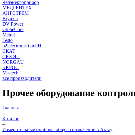
Челэнергоприбор
МЕДРЕНТЕХ
АНГСТРЕМ
Brymen
DV Power
GlobeCore
Metrel
Testo
b2 electronic GmbH
СКАТ
СКБ ЭП
NORGAU
ЭКРОС
Mastech
все производители
Прочее оборудование контрол
Главная
–
Каталог
–
Измерительные приборы общего назначения в Актау
–