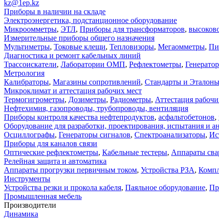
kz@1ep.kz
Приборы в наличии на складе
Электроэнергетика, подстанционное оборудование
Микроомметры
,
ЭТЛ
,
Приборы для трансформаторов
,
высоков
Измерительные приборы общего назначения
Мультиметры
,
Токовые клещи
,
Тепловизоры
,
Мегаомметры
,
Пи
Диагностика и ремонт кабельных линий
Трассоискатели
,
Лаборатории ОМП
,
Рефлектометры
,
Генерато
Метрология
Калибраторы
,
Магазины сопротивлений
,
Стандарты и Эталон
Микроклимат и аттестация рабочих мест
Термогигрометры
,
Дозиметры
,
Радиометры
,
Аттестация рабочи
Нефтехимия, газопроводы, трубопроводы, вентиляция
Приборы контроля качества нефтепродуктов
,
асфальтобетонов
,
Оборудование для разработки, проектирования, испытания и а
Осциллографы
,
Генераторы сигналов
,
Спектроанализаторы
,
Ис
Приборы для каналов связи
Оптические рефлектометры
,
Кабельные тестеры
,
Аппараты сва
Релейная защита и автоматика
Аппараты прогрузки первичным током
,
Устройства РЗА
,
Компл
Инструменты
Устройства резки и прокола кабеля
,
Паяльное оборудование
,
Пр
Промышленная мебель
Производители
Динамика