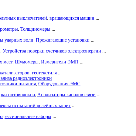
ольтных выключателей
,
вращающихся машин
...
рометры
,
Толщиномеры
...
ры ударных волн
,
Прожигающие установки
...
ы
,
Устройства поверки счетчиков электроэнергии
...
х мест
,
Шумомеры
,
Измерители ЭМП
...
катализаторов
,
геотекстиля
...
нализа радиоэлектроники
точники питания
,
Оборудования ЭМС
...
рки оптоволокна
,
Анализаторы каналов связи
...
ексы испытаний релейных защит
...
офессиональные наборы
...