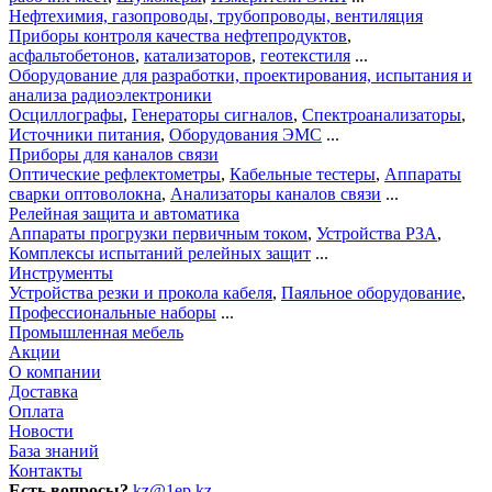
Нефтехимия, газопроводы, трубопроводы, вентиляция
Приборы контроля качества нефтепродуктов
,
асфальтобетонов
,
катализаторов
,
геотекстиля
...
Оборудование для разработки, проектирования, испытания и
анализа радиоэлектроники
Осциллографы
,
Генераторы сигналов
,
Спектроанализаторы
,
Источники питания
,
Оборудования ЭМС
...
Приборы для каналов связи
Оптические рефлектометры
,
Кабельные тестеры
,
Аппараты
сварки оптоволокна
,
Анализаторы каналов связи
...
Релейная защита и автоматика
Аппараты прогрузки первичным током
,
Устройства РЗА
,
Комплексы испытаний релейных защит
...
Инструменты
Устройства резки и прокола кабеля
,
Паяльное оборудование
,
Профессиональные наборы
...
Промышленная мебель
Акции
О компании
Доставка
Оплата
Новости
База знаний
Контакты
Есть вопросы?
kz@1ep.kz