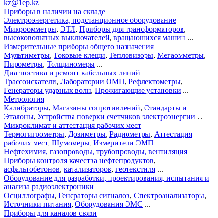
kz@1ep.kz
Приборы в наличии на складе
Электроэнергетика, подстанционное оборудование
Микроомметры
,
ЭТЛ
,
Приборы для трансформаторов
,
высоковольтных выключателей
,
вращающихся машин
...
Измерительные приборы общего назначения
Мультиметры
,
Токовые клещи
,
Тепловизоры
,
Мегаомметры
,
Пирометры
,
Толщиномеры
...
Диагностика и ремонт кабельных линий
Трассоискатели
,
Лаборатории ОМП
,
Рефлектометры
,
Генераторы ударных волн
,
Прожигающие установки
...
Метрология
Калибраторы
,
Магазины сопротивлений
,
Стандарты и
Эталоны
,
Устройства поверки счетчиков электроэнергии
...
Микроклимат и аттестация рабочих мест
Термогигрометры
,
Дозиметры
,
Радиометры
,
Аттестация
рабочих мест
,
Шумомеры
,
Измерители ЭМП
...
Нефтехимия, газопроводы, трубопроводы, вентиляция
Приборы контроля качества нефтепродуктов
,
асфальтобетонов
,
катализаторов
,
геотекстиля
...
Оборудование для разработки, проектирования, испытания и
анализа радиоэлектроники
Осциллографы
,
Генераторы сигналов
,
Спектроанализаторы
,
Источники питания
,
Оборудования ЭМС
...
Приборы для каналов связи