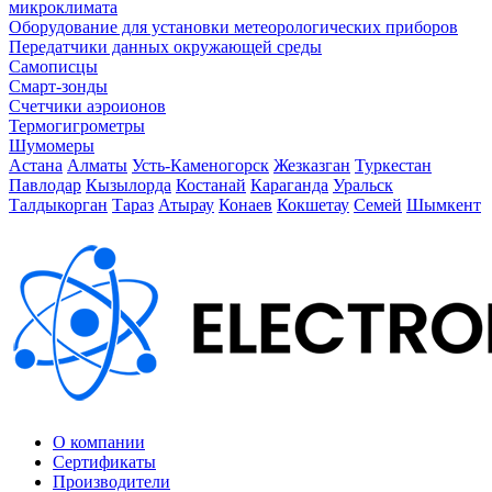
микроклимата
Оборудование для установки метеорологических приборов
Передатчики данных окружающей среды
Самописцы
Смарт-зонды
Счетчики аэроионов
Термогигрометры
Шумомеры
Астана
Алматы
Усть-Каменогорск
Жезказган
Туркестан
Павлодар
Кызылорда
Костанай
Караганда
Уральск
Талдыкорган
Тараз
Атырау
Конаев
Кокшетау
Семей
Шымкент
О компании
Сертификаты
Производители