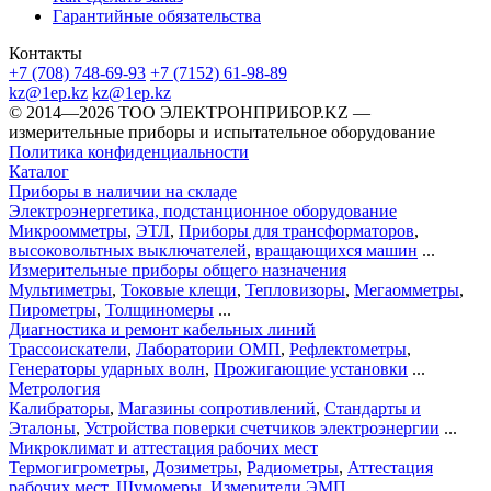
Гарантийные обязательства
Контакты
+7 (708) 748-69-93
+7 (7152) 61-98-89
kz@1ep.kz
kz@1ep.kz
©️ 2014—2026
ТОО ЭЛЕКТРОНПРИБОР.KZ
—
измерительные приборы и испытательное оборудование
Политика конфиденциальности
Каталог
Приборы в наличии на складе
Электроэнергетика, подстанционное оборудование
Микроомметры
,
ЭТЛ
,
Приборы для трансформаторов
,
высоковольтных выключателей
,
вращающихся машин
...
Измерительные приборы общего назначения
Мультиметры
,
Токовые клещи
,
Тепловизоры
,
Мегаомметры
,
Пирометры
,
Толщиномеры
...
Диагностика и ремонт кабельных линий
Трассоискатели
,
Лаборатории ОМП
,
Рефлектометры
,
Генераторы ударных волн
,
Прожигающие установки
...
Метрология
Калибраторы
,
Магазины сопротивлений
,
Стандарты и
Эталоны
,
Устройства поверки счетчиков электроэнергии
...
Микроклимат и аттестация рабочих мест
Термогигрометры
,
Дозиметры
,
Радиометры
,
Аттестация
рабочих мест
,
Шумомеры
,
Измерители ЭМП
...