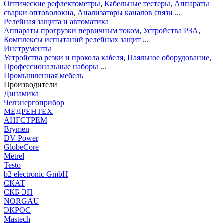
Оптические рефлектометры
,
Кабельные тестеры
,
Аппараты
сварки оптоволокна
,
Анализаторы каналов связи
...
Релейная защита и автоматика
Аппараты прогрузки первичным током
,
Устройства РЗА
,
Комплексы испытаний релейных защит
...
Инструменты
Устройства резки и прокола кабеля
,
Паяльное оборудование
,
Профессиональные наборы
...
Промышленная мебель
Производители
Динамика
Челэнергоприбор
МЕДРЕНТЕХ
АНГСТРЕМ
Brymen
DV Power
GlobeCore
Metrel
Testo
b2 electronic GmbH
СКАТ
СКБ ЭП
NORGAU
ЭКРОС
Mastech