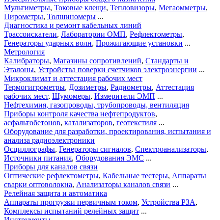
Мультиметры
,
Токовые клещи
,
Тепловизоры
,
Мегаомметры
,
Пирометры
,
Толщиномеры
...
Диагностика и ремонт кабельных линий
Трассоискатели
,
Лаборатории ОМП
,
Рефлектометры
,
Генераторы ударных волн
,
Прожигающие установки
...
Метрология
Калибраторы
,
Магазины сопротивлений
,
Стандарты и
Эталоны
,
Устройства поверки счетчиков электроэнергии
...
Микроклимат и аттестация рабочих мест
Термогигрометры
,
Дозиметры
,
Радиометры
,
Аттестация
рабочих мест
,
Шумомеры
,
Измерители ЭМП
...
Нефтехимия, газопроводы, трубопроводы, вентиляция
Приборы контроля качества нефтепродуктов
,
асфальтобетонов
,
катализаторов
,
геотекстиля
...
Оборудование для разработки, проектирования, испытания и
анализа радиоэлектроники
Осциллографы
,
Генераторы сигналов
,
Спектроанализаторы
,
Источники питания
,
Оборудования ЭМС
...
Приборы для каналов связи
Оптические рефлектометры
,
Кабельные тестеры
,
Аппараты
сварки оптоволокна
,
Анализаторы каналов связи
...
Релейная защита и автоматика
Аппараты прогрузки первичным током
,
Устройства РЗА
,
Комплексы испытаний релейных защит
...
Инструменты