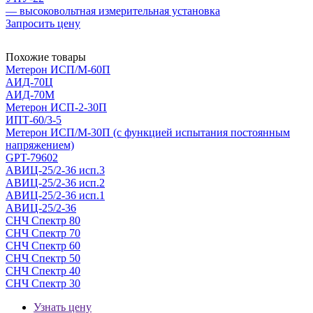
— высоковольтная измерительная установка
Запросить цену
Похожие товары
Метерон ИСП/М-60П
АИД-70Ц
АИД-70М
Метерон ИСП-2-30П
ИПТ-60/3-5
Метерон ИСП/М-30П (с функцией испытания постоянным
напряжением)
GPT-79602
АВИЦ-25/2-36 исп.3
АВИЦ-25/2-36 исп.2
АВИЦ-25/2-36 исп.1
АВИЦ-25/2-36
СНЧ Спектр 80
СНЧ Спектр 70
СНЧ Спектр 60
СНЧ Спектр 50
СНЧ Спектр 40
СНЧ Спектр 30
Узнать цену