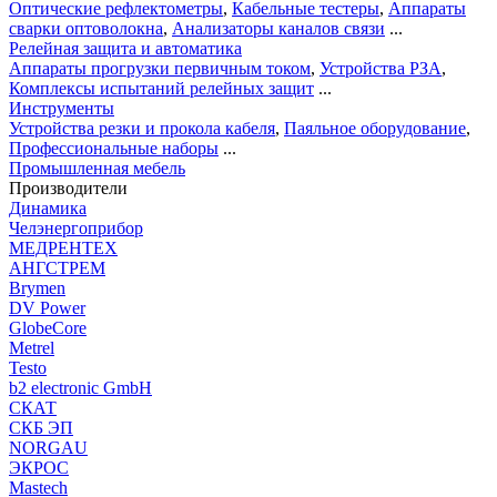
Оптические рефлектометры
,
Кабельные тестеры
,
Аппараты
сварки оптоволокна
,
Анализаторы каналов связи
...
Релейная защита и автоматика
Аппараты прогрузки первичным током
,
Устройства РЗА
,
Комплексы испытаний релейных защит
...
Инструменты
Устройства резки и прокола кабеля
,
Паяльное оборудование
,
Профессиональные наборы
...
Промышленная мебель
Производители
Динамика
Челэнергоприбор
МЕДРЕНТЕХ
АНГСТРЕМ
Brymen
DV Power
GlobeCore
Metrel
Testo
b2 electronic GmbH
СКАТ
СКБ ЭП
NORGAU
ЭКРОС
Mastech