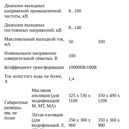
Диапазон выходных
напряжений промышленной
8...100
частоты, кВ
Диапазон выходных
8...140
постоянных напряжений, кВ
Максимальный выходной ток,
50
100
мА
Номинальное напряжение
100
измерительной обмотки, В
Коэффициент трансформации
100000В/100В
Ток холостого хода, не более,
1,4
А
Масляная
изоляция (для
325 х 530 х
350 х 490 х
модификаций
1100
1200
Габаритные
М, МТ, МА)
размеры,
мм, не
Литая изоляция
более
(для
350 х 360 х
350 х 360 х
модификаций Л,
960
960