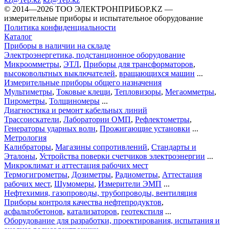
©️ 2014—2026
ТОО ЭЛЕКТРОНПРИБОР.KZ
—
измерительные приборы и испытательное оборудование
Политика конфиденциальности
Каталог
Приборы в наличии на складе
Электроэнергетика, подстанционное оборудование
Микроомметры
,
ЭТЛ
,
Приборы для трансформаторов
,
высоковольтных выключателей
,
вращающихся машин
...
Измерительные приборы общего назначения
Мультиметры
,
Токовые клещи
,
Тепловизоры
,
Мегаомметры
,
Пирометры
,
Толщиномеры
...
Диагностика и ремонт кабельных линий
Трассоискатели
,
Лаборатории ОМП
,
Рефлектометры
,
Генераторы ударных волн
,
Прожигающие установки
...
Метрология
Калибраторы
,
Магазины сопротивлений
,
Стандарты и
Эталоны
,
Устройства поверки счетчиков электроэнергии
...
Микроклимат и аттестация рабочих мест
Термогигрометры
,
Дозиметры
,
Радиометры
,
Аттестация
рабочих мест
,
Шумомеры
,
Измерители ЭМП
...
Нефтехимия, газопроводы, трубопроводы, вентиляция
Приборы контроля качества нефтепродуктов
,
асфальтобетонов
,
катализаторов
,
геотекстиля
...
Оборудование для разработки, проектирования, испытания и