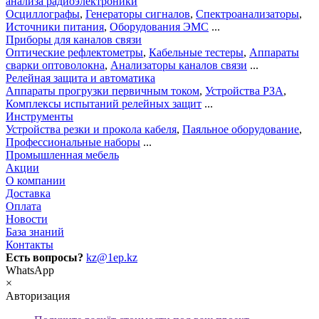
анализа радиоэлектроники
Осциллографы
,
Генераторы сигналов
,
Спектроанализаторы
,
Источники питания
,
Оборудования ЭМС
...
Приборы для каналов связи
Оптические рефлектометры
,
Кабельные тестеры
,
Аппараты
сварки оптоволокна
,
Анализаторы каналов связи
...
Релейная защита и автоматика
Аппараты прогрузки первичным током
,
Устройства РЗА
,
Комплексы испытаний релейных защит
...
Инструменты
Устройства резки и прокола кабеля
,
Паяльное оборудование
,
Профессиональные наборы
...
Промышленная мебель
Акции
О компании
Доставка
Оплата
Новости
База знаний
Контакты
Есть вопросы?
kz@1ep.kz
WhatsApp
×
Авторизация