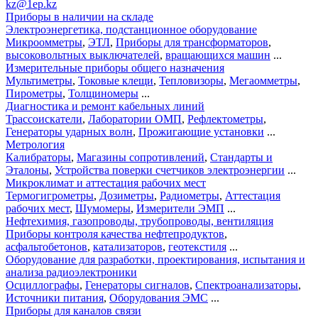
kz@1ep.kz
Приборы в наличии на складе
Электроэнергетика, подстанционное оборудование
Микроомметры
,
ЭТЛ
,
Приборы для трансформаторов
,
высоковольтных выключателей
,
вращающихся машин
...
Измерительные приборы общего назначения
Мультиметры
,
Токовые клещи
,
Тепловизоры
,
Мегаомметры
,
Пирометры
,
Толщиномеры
...
Диагностика и ремонт кабельных линий
Трассоискатели
,
Лаборатории ОМП
,
Рефлектометры
,
Генераторы ударных волн
,
Прожигающие установки
...
Метрология
Калибраторы
,
Магазины сопротивлений
,
Стандарты и
Эталоны
,
Устройства поверки счетчиков электроэнергии
...
Микроклимат и аттестация рабочих мест
Термогигрометры
,
Дозиметры
,
Радиометры
,
Аттестация
рабочих мест
,
Шумомеры
,
Измерители ЭМП
...
Нефтехимия, газопроводы, трубопроводы, вентиляция
Приборы контроля качества нефтепродуктов
,
асфальтобетонов
,
катализаторов
,
геотекстиля
...
Оборудование для разработки, проектирования, испытания и
анализа радиоэлектроники
Осциллографы
,
Генераторы сигналов
,
Спектроанализаторы
,
Источники питания
,
Оборудования ЭМС
...
Приборы для каналов связи