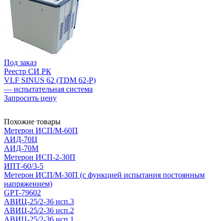
Под заказ
Реестр СИ РК
VLF SINUS 62 (TDM 62-P)
— испытательная система
Запросить цену
Похожие товары
Метерон ИСП/М-60П
АИД-70Ц
АИД-70М
Метерон ИСП-2-30П
ИПТ-60/3-5
Метерон ИСП/М-30П (с функцией испытания постоянным
напряжением)
GPT-79602
АВИЦ-25/2-36 исп.3
АВИЦ-25/2-36 исп.2
АВИЦ-25/2-36 исп.1