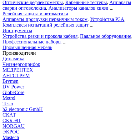
Оптические рефлектометры
,
Кабельные тестеры
,
Аппараты
сварки оптоволокна
,
Анализаторы каналов связи
...
Релейная защита и автоматика
Аппараты прогрузки первичным током
,
Устройства РЗА
,
Комплексы испытаний релейных защит
...
Инструменты
Устройства резки и прокола кабеля
,
Паяльное оборудование
,
Профессиональные наборы
...
Промышленная мебель
Производители
Динамика
Челэнергоприбор
МЕДРЕНТЕХ
АНГСТРЕМ
Brymen
DV Power
GlobeCore
Metrel
Testo
b2 electronic GmbH
СКАТ
СКБ ЭП
NORGAU
ЭКРОС
Mastech