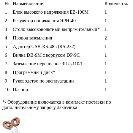
№
Наименование
Количество
1
Блок высокого напряжения БВ-100М
1
2
Регулятор напряжения ЭРН-40
1
3
Столб высоковольтный выпрямительный*
1
4
Провод заземления
2
5
Адаптер USB-RS-485 (RS-232)
1
6
Вилка DB-9М с корпусом DP-9C
1
7
Заземление переносное ЗПЛ-110/1
1
8
Программный диск*
1
9
Руководство по эксплуатации
1
10
Паспорт
1
*- Оборудование включается в комплект поставки по
дополнительному запросу Заказчика