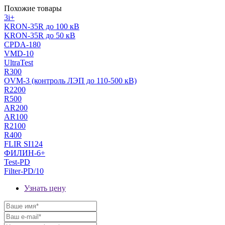
Похожие товары
3i+
KRON-35R до 100 кВ
KRON-35R до 50 кВ
CPDA-180
VMD-10
UltraTest
R300
OVM-3 (контроль ЛЭП до 110-500 кВ)
R2200
R500
AR200
AR100
R2100
R400
FLIR SI124
ФИЛИН-6+
Test-PD
Filter-PD/10
Узнать цену