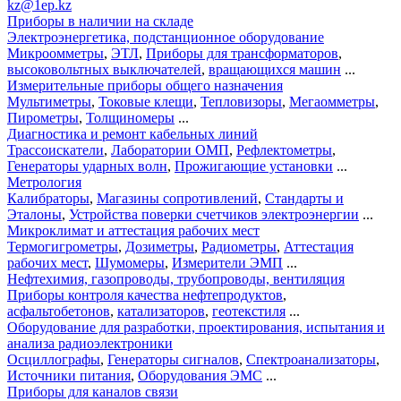
kz@1ep.kz
Приборы в наличии на складе
Электроэнергетика, подстанционное оборудование
Микроомметры
,
ЭТЛ
,
Приборы для трансформаторов
,
высоковольтных выключателей
,
вращающихся машин
...
Измерительные приборы общего назначения
Мультиметры
,
Токовые клещи
,
Тепловизоры
,
Мегаомметры
,
Пирометры
,
Толщиномеры
...
Диагностика и ремонт кабельных линий
Трассоискатели
,
Лаборатории ОМП
,
Рефлектометры
,
Генераторы ударных волн
,
Прожигающие установки
...
Метрология
Калибраторы
,
Магазины сопротивлений
,
Стандарты и
Эталоны
,
Устройства поверки счетчиков электроэнергии
...
Микроклимат и аттестация рабочих мест
Термогигрометры
,
Дозиметры
,
Радиометры
,
Аттестация
рабочих мест
,
Шумомеры
,
Измерители ЭМП
...
Нефтехимия, газопроводы, трубопроводы, вентиляция
Приборы контроля качества нефтепродуктов
,
асфальтобетонов
,
катализаторов
,
геотекстиля
...
Оборудование для разработки, проектирования, испытания и
анализа радиоэлектроники
Осциллографы
,
Генераторы сигналов
,
Спектроанализаторы
,
Источники питания
,
Оборудования ЭМС
...
Приборы для каналов связи