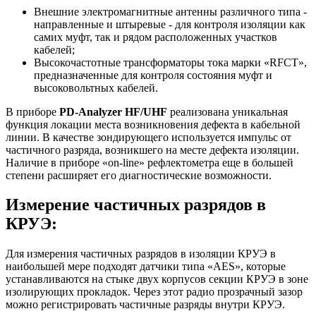
Внешние электромагнитные антенны различного типа -
направленные и штыревые - для контроля изоляции как
самих муфт, так и рядом расположенных участков
кабелей;
Высокочастотные трансформаторы тока марки «RFCT»,
предназначенные для контроля состояния муфт и
высоковольтных кабелей.
В приборе
PD-Analyzer HF/UHF
реализована уникальная
функция локации места возникновения дефекта в кабельной
линии. В качестве зондирующего используется импульс от
частичного разряда, возникшего на месте дефекта изоляции.
Наличие в приборе «on-line» рефлектометра еще в большей
степени расширяет его диагностические возможности.
Измерение частичных разрядов в
КРУЭ:
Для измерения частичных разрядов в изоляции КРУЭ в
наибольшей мере подходят датчики типа «AES», которые
устанавливаются на стыке двух корпусов секции КРУЭ в зоне
изолирующих прокладок. Через этот радио прозрачный зазор
можно регистрировать частичные разряды внутри КРУЭ.