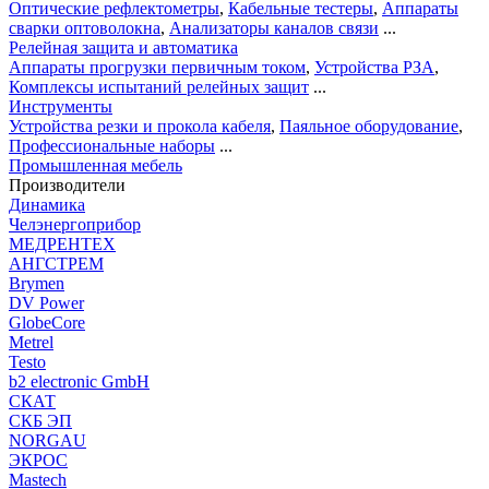
Оптические рефлектометры
,
Кабельные тестеры
,
Аппараты
сварки оптоволокна
,
Анализаторы каналов связи
...
Релейная защита и автоматика
Аппараты прогрузки первичным током
,
Устройства РЗА
,
Комплексы испытаний релейных защит
...
Инструменты
Устройства резки и прокола кабеля
,
Паяльное оборудование
,
Профессиональные наборы
...
Промышленная мебель
Производители
Динамика
Челэнергоприбор
МЕДРЕНТЕХ
АНГСТРЕМ
Brymen
DV Power
GlobeCore
Metrel
Testo
b2 electronic GmbH
СКАТ
СКБ ЭП
NORGAU
ЭКРОС
Mastech