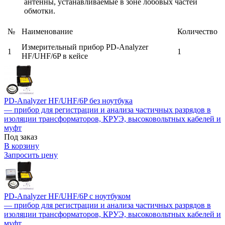
антенны, устанавливаемые в зоне лобовых частей
обмотки.
№
Наименование
Количество
Измерительный прибор PD-Analyzer
1
1
HF/UHF/6P в кейсе
PD-Analyzer HF/UHF/6P без ноутбука
— прибор для регистрации и анализа частичных разрядов в
изоляции трансформаторов, КРУЭ, высоковольтных кабелей и
муфт
Под заказ
В корзину
Запросить цену
PD-Analyzer HF/UHF/6P с ноутбуком
— прибор для регистрации и анализа частичных разрядов в
изоляции трансформаторов, КРУЭ, высоковольтных кабелей и
муфт