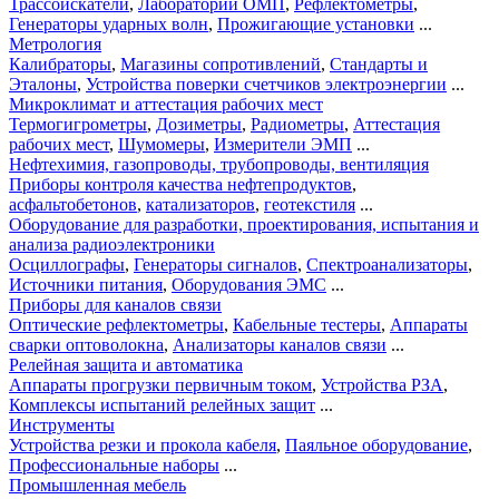
Трассоискатели
,
Лаборатории ОМП
,
Рефлектометры
,
Генераторы ударных волн
,
Прожигающие установки
...
Метрология
Калибраторы
,
Магазины сопротивлений
,
Стандарты и
Эталоны
,
Устройства поверки счетчиков электроэнергии
...
Микроклимат и аттестация рабочих мест
Термогигрометры
,
Дозиметры
,
Радиометры
,
Аттестация
рабочих мест
,
Шумомеры
,
Измерители ЭМП
...
Нефтехимия, газопроводы, трубопроводы, вентиляция
Приборы контроля качества нефтепродуктов
,
асфальтобетонов
,
катализаторов
,
геотекстиля
...
Оборудование для разработки, проектирования, испытания и
анализа радиоэлектроники
Осциллографы
,
Генераторы сигналов
,
Спектроанализаторы
,
Источники питания
,
Оборудования ЭМС
...
Приборы для каналов связи
Оптические рефлектометры
,
Кабельные тестеры
,
Аппараты
сварки оптоволокна
,
Анализаторы каналов связи
...
Релейная защита и автоматика
Аппараты прогрузки первичным током
,
Устройства РЗА
,
Комплексы испытаний релейных защит
...
Инструменты
Устройства резки и прокола кабеля
,
Паяльное оборудование
,
Профессиональные наборы
...
Промышленная мебель