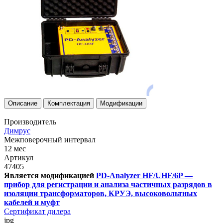
Описание
Комплектация
Модификации
Производитель
Димрус
Межповерочный интервал
12 мес
Артикул
47405
Является модификацией
PD-Analyzer HF/UHF/6P —
прибор для регистрации и анализа частичных разрядов в
изоляции трансформаторов, КРУЭ, высоковольтных
кабелей и муфт
Сертификат дилера
jpg