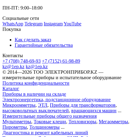
ПН-ПТ: 9:00–18:00
Социальные сети
WhatsApp
Telegram
Instagram
YouTube
Покупка
Как сделать заказ
Гарантийные обязательства
Контакты
+7 (708) 748-69-93
+7 (7152) 61-98-89
kz@1ep.kz
kz@1ep.kz
©️ 2014—2026
ТОО ЭЛЕКТРОНПРИБОР.KZ
—
измерительные приборы и испытательное оборудование
Политика конфиденциальности
Каталог
Приборы в наличии на складе
Электроэнергетика, подстанционное оборудование
Микроомметры
,
ЭТЛ
,
Приборы для трансформаторов
,
высоковольтных выключателей
,
вращающихся машин
...
Измерительные приборы общего назначения
Мультиметры
,
Токовые клещи
,
Тепловизоры
,
Мегаомметры
,
Пирометры
,
Толщиномеры
...
Диагностика и ремонт кабельных линий