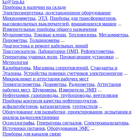
kz@1ep.kz
Приборы в наличии на складе
Электроэнергетика, подстанционное оборудование
Микроомметры
,
ЭТЛ
,
Приборы для трансформаторов
,
высоковольтных выключателей
,
вращающихся машин
...
Измерительные приборы общего назначения
Мультиметры
,
Токовые клещи
,
Тепловизоры
,
Мегаомметры
,
Пирометры
,
Толщиномеры
...
Диагностика и ремонт кабельных линий
Трассоискатели
,
Лаборатории ОМП
,
Рефлектометры
,
Генераторы ударных волн
,
Прожигающие установки
...
Метрология
Калибраторы
,
Магазины сопротивлений
,
Стандарты и
Эталоны
,
Устройства поверки счетчиков электроэнергии
...
Микроклимат и аттестация рабочих мест
Термогигрометры
,
Дозиметры
,
Радиометры
,
Аттестация
рабочих мест
,
Шумомеры
,
Измерители ЭМП
...
Нефтехимия, газопроводы, трубопроводы, вентиляция
Приборы контроля качества нефтепродуктов
,
асфальтобетонов
,
катализаторов
,
геотекстиля
...
Оборудование для разработки, проектирования, испытания и
анализа радиоэлектроники
Осциллографы
,
Генераторы сигналов
,
Спектроанализаторы
,
Источники питания
,
Оборудования ЭМС
...
Приборы для каналов связи