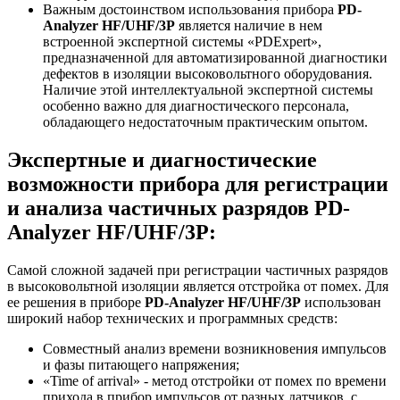
Важным достоинством использования прибора
PD-
Analyzer HF/UHF/3P
является наличие в нем
встроенной экспертной системы «PDExpert»,
предназначенной для автоматизированной диагностики
дефектов в изоляции высоковольтного оборудования.
Наличие этой интеллектуальной экспертной системы
особенно важно для диагностического персонала,
обладающего недостаточным практическим опытом.
Экспертные и диагностические
возможности прибора для регистрации
и анализа частичных разрядов PD-
Analyzer HF/UHF/3P:
Самой сложной задачей при регистрации частичных разрядов
в высоковольтной изоляции является отстройка от помех. Для
ее решения в приборе
PD-Analyzer HF/UHF/3P
использован
широкий набор технических и программных средств:
Совместный анализ времени возникновения импульсов
и фазы питающего напряжения;
«Time of arrival» - метод отстройки от помех по времени
прихода в прибор импульсов от разных датчиков, с