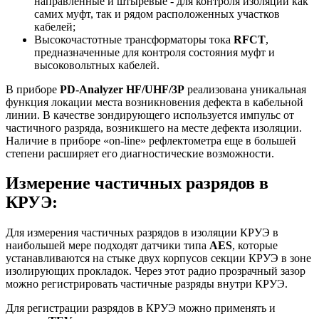
направленные и штыревые - для контроля изоляции как
самих муфт, так и рядом расположенных участков
кабелей;
Высокочастотные трансформаторы тока
RFCT
,
предназначенные для контроля состояния муфт и
высоковольтных кабелей.
В приборе
PD-Analyzer HF/UHF/3P
реализована уникальная
функция локации места возникновения дефекта в кабельной
линии. В качестве зондирующего используется импульс от
частичного разряда, возникшего на месте дефекта изоляции.
Наличие в приборе «on-line» рефлектометра еще в большей
степени расширяет его диагностические возможности.
Измерение частичных разрядов в
КРУЭ:
Для измерения частичных разрядов в изоляции КРУЭ в
наибольшей мере подходят датчики типа
AES
, которые
устанавливаются на стыке двух корпусов секции КРУЭ в зоне
изолирующих прокладок. Через этот радио прозрачный зазор
можно регистрировать частичные разряды внутри КРУЭ.
Для регистрации разрядов в КРУЭ можно применять и