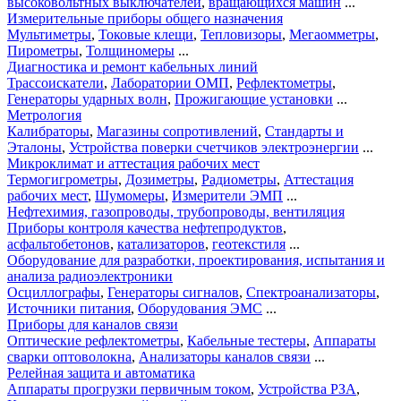
высоковольтных выключателей
,
вращающихся машин
...
Измерительные приборы общего назначения
Мультиметры
,
Токовые клещи
,
Тепловизоры
,
Мегаомметры
,
Пирометры
,
Толщиномеры
...
Диагностика и ремонт кабельных линий
Трассоискатели
,
Лаборатории ОМП
,
Рефлектометры
,
Генераторы ударных волн
,
Прожигающие установки
...
Метрология
Калибраторы
,
Магазины сопротивлений
,
Стандарты и
Эталоны
,
Устройства поверки счетчиков электроэнергии
...
Микроклимат и аттестация рабочих мест
Термогигрометры
,
Дозиметры
,
Радиометры
,
Аттестация
рабочих мест
,
Шумомеры
,
Измерители ЭМП
...
Нефтехимия, газопроводы, трубопроводы, вентиляция
Приборы контроля качества нефтепродуктов
,
асфальтобетонов
,
катализаторов
,
геотекстиля
...
Оборудование для разработки, проектирования, испытания и
анализа радиоэлектроники
Осциллографы
,
Генераторы сигналов
,
Спектроанализаторы
,
Источники питания
,
Оборудования ЭМС
...
Приборы для каналов связи
Оптические рефлектометры
,
Кабельные тестеры
,
Аппараты
сварки оптоволокна
,
Анализаторы каналов связи
...
Релейная защита и автоматика
Аппараты прогрузки первичным током
,
Устройства РЗА
,