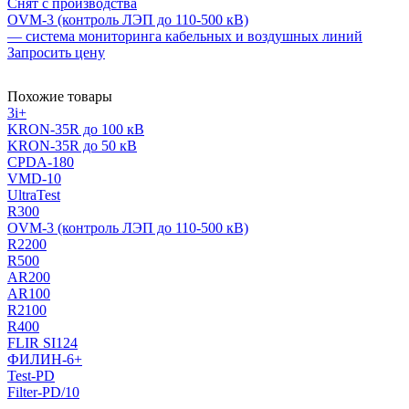
Снят с производства
OVM-3 (контроль ЛЭП до 110-500 кВ)
— система мониторинга кабельных и воздушных линий
Запросить цену
Похожие товары
3i+
KRON-35R до 100 кВ
KRON-35R до 50 кВ
CPDA-180
VMD-10
UltraTest
R300
OVM-3 (контроль ЛЭП до 110-500 кВ)
R2200
R500
AR200
AR100
R2100
R400
FLIR SI124
ФИЛИН-6+
Test-PD
Filter-PD/10