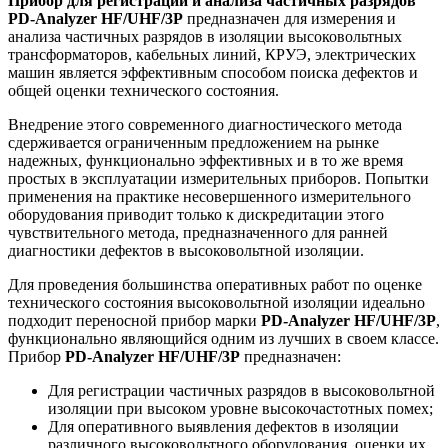
Прибор для регистрации и анализа частичных разрядов
PD-Analyzer HF/UHF/3P
предназначен для измерения и
анализа частичных разрядов в изоляции высоковольтных
трансформаторов, кабельных линий, КРУЭ, электрических
машин является эффективным способом поиска дефектов и
общей оценки технического состояния.
Внедрение этого современного диагностического метода
сдерживается ограниченным предложением на рынке
надежных, функционально эффективных и в то же время
простых в эксплуатации измерительных приборов. Попытки
применения на практике несовершенного измерительного
оборудования приводит только к дискредитации этого
чувствительного метода, предназначенного для ранней
диагностики дефектов в высоковольтной изоляции.
Для проведения большинства оперативных работ по оценке
технического состояния высоковольтной изоляции идеально
подходит переносной прибор марки
PD-Analyzer HF/UHF/3P
,
функционально являющийся одним из лучших в своем классе.
Прибор
PD-Analyzer HF/UHF/3P
предназначен:
Для регистрации частичных разрядов в высоковольтной
изоляции при высоком уровне высокочастотных помех;
Для оперативного выявления дефектов в изоляции
различного высоковольтного оборудования, оценки их