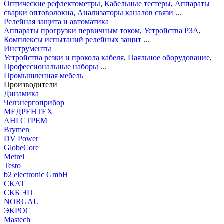
Оптические рефлектометры
,
Кабельные тестеры
,
Аппараты
сварки оптоволокна
,
Анализаторы каналов связи
...
Релейная защита и автоматика
Аппараты прогрузки первичным током
,
Устройства РЗА
,
Комплексы испытаний релейных защит
...
Инструменты
Устройства резки и прокола кабеля
,
Паяльное оборудование
,
Профессиональные наборы
...
Промышленная мебель
Производители
Динамика
Челэнергоприбор
МЕДРЕНТЕХ
АНГСТРЕМ
Brymen
DV Power
GlobeCore
Metrel
Testo
b2 electronic GmbH
СКАТ
СКБ ЭП
NORGAU
ЭКРОС
Mastech