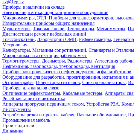
kz@1ep.kz
Приборы в наличии на складе
Электроэнергетика, подстанционное оборудование
Микроомметры
,
ЭТЛ
,
Приборы для трансформаторов
,
высоков
Измерительные приборы общего назначения
Мультиметры
,
Токовые клещи
,
Тепловизоры
,
Мегаомметры
,
Пи
Диагностика и ремонт кабельных линий
Трассоискатели
,
Лаборатории ОМП
,
Рефлектометры
,
Генерато
Метрология
Калибраторы
,
Магазины сопротивлений
,
Стандарты и Эталон
Микроклимат и аттестация рабочих мест
Термогигрометры
,
Дозиметры
,
Радиометры
,
Аттестация рабочи
Нефтехимия, газопроводы, трубопроводы, вентиляция
Приборы контроля качества нефтепродуктов
,
асфальтобетонов
,
Оборудование для разработки, проектирования, испытания и а
Осциллографы
,
Генераторы сигналов
,
Спектроанализаторы
,
Ис
Приборы для каналов связи
Оптические рефлектометры
,
Кабельные тестеры
,
Аппараты сва
Релейная защита и автоматика
Аппараты прогрузки первичным током
,
Устройства РЗА
,
Компл
Инструменты
Устройства резки и прокола кабеля
,
Паяльное оборудование
,
Пр
Промышленная мебель
Производители
Динамика