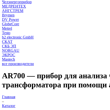
Челэнергоприбор
МЕДРЕНТЕХ
АНГСТРЕМ
Brymen
DV Power
GlobeCore
Metrel
Testo
b2 electronic GmbH
СКАТ
СКБ ЭП
NORGAU
ЭКРОС
Mastech
все производители
AR700 — прибор для анализа 
трансформатора при помощи 
Главная
–
Каталог