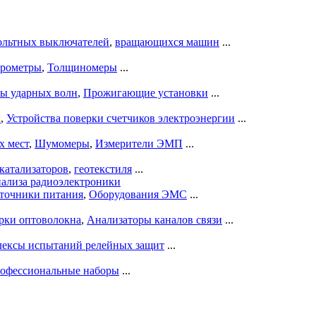
ольтных выключателей
,
вращающихся машин
...
рометры
,
Толщиномеры
...
ры ударных волн
,
Прожигающие установки
...
ы
,
Устройства поверки счетчиков электроэнергии
...
х мест
,
Шумомеры
,
Измерители ЭМП
...
катализаторов
,
геотекстиля
...
нализа радиоэлектроники
точники питания
,
Оборудования ЭМС
...
рки оптоволокна
,
Анализаторы каналов связи
...
ексы испытаний релейных защит
...
офессиональные наборы
...