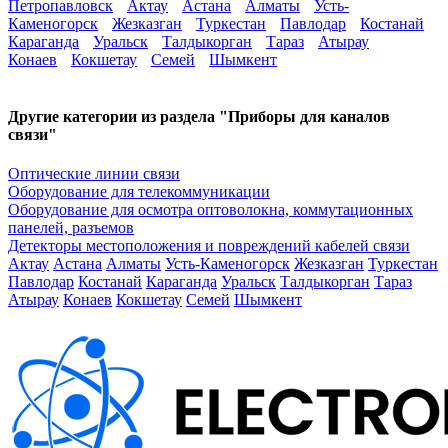
Петропавловск
Актау
Астана
Алматы
Усть-
Каменогорск
Жезказган
Туркестан
Павлодар
Костанай
Караганда
Уральск
Талдыкорган
Тараз
Атырау
Конаев
Кокшетау
Семей
Шымкент
Другие категории из раздела "Приборы для каналов
связи"
Оптические линии связи
Оборудование для телекоммуникации
Оборудование для осмотра оптоволокна, коммутационных
панелей, разъемов
Детекторы местоположения и повреждений кабелей связи
Актау
Астана
Алматы
Усть-Каменогорск
Жезказган
Туркестан
Павлодар
Костанай
Караганда
Уральск
Талдыкорган
Тараз
Атырау
Конаев
Кокшетау
Семей
Шымкент