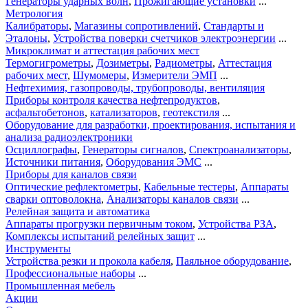
Генераторы ударных волн
,
Прожигающие установки
...
Метрология
Калибраторы
,
Магазины сопротивлений
,
Стандарты и
Эталоны
,
Устройства поверки счетчиков электроэнергии
...
Микроклимат и аттестация рабочих мест
Термогигрометры
,
Дозиметры
,
Радиометры
,
Аттестация
рабочих мест
,
Шумомеры
,
Измерители ЭМП
...
Нефтехимия, газопроводы, трубопроводы, вентиляция
Приборы контроля качества нефтепродуктов
,
асфальтобетонов
,
катализаторов
,
геотекстиля
...
Оборудование для разработки, проектирования, испытания и
анализа радиоэлектроники
Осциллографы
,
Генераторы сигналов
,
Спектроанализаторы
,
Источники питания
,
Оборудования ЭМС
...
Приборы для каналов связи
Оптические рефлектометры
,
Кабельные тестеры
,
Аппараты
сварки оптоволокна
,
Анализаторы каналов связи
...
Релейная защита и автоматика
Аппараты прогрузки первичным током
,
Устройства РЗА
,
Комплексы испытаний релейных защит
...
Инструменты
Устройства резки и прокола кабеля
,
Паяльное оборудование
,
Профессиональные наборы
...
Промышленная мебель
Акции