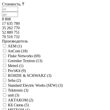
Стоимость, ₸
8 808
17 635 789
35 262 770
52 889 751
70 516 732
Производитель
AEM (
1
)
AnСom (
18
)
Fluke Networks (
69
)
Greenlee Textron (
13
)
Metrel (
1
)
Pro'sKit (
9
)
ROHDE & SCHWARZ (
3
)
Seba (
2
)
Standard Electric Works (SEW) (
3
)
Tektronix (
3
)
unit (
3
)
АКТАКОМ (
2
)
КБ Связь (
5
)
МЕГЕОН (
1
)