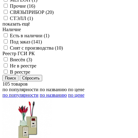
Прочие (
16
)
СВЯЗЬПРИБОР (
20
)
СТЭЛЛ (
1
)
показать ещё
Наличие
Есть в наличии (
1
)
Под заказ (
141
)
Снят с производства (
10
)
Реестр ГСИ РК
Внесён (
3
)
Не в реестре
В реестре
105 товаров
по популярности
по названию
по цене
по популярности
по названию
по цене