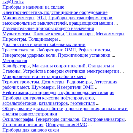
kz@1ep.kz
Приборы в наличии на складе
Электроэнергетика, подстанционное оборудование
Микроомметры
,
ЭТЛ
,
Приборы для трансформаторов
,
высоковольтных выключателей
,
вращающихся машин
...
Измерительные приборы общего назначения
Мультиметры
,
Токовые клещи
,
Тепловизоры
,
Мегаомметры
,
Пирометры
,
Толщиномеры
...
Диагностика и ремонт кабельных линий
Трассоискатели
,
Лаборатории ОМП
,
Рефлектометры
,
Генераторы ударных волн
,
Прожигающие установки
...
Метрология
Калибраторы
,
Магазины сопротивлений
,
Стандарты и
Эталоны
,
Устройства поверки счетчиков электроэнергии
...
Микроклимат и аттестация рабочих мест
Термогигрометры
,
Дозиметры
,
Радиометры
,
Аттестация
рабочих мест
,
Шумомеры
,
Измерители ЭМП
...
Нефтехимия, газопроводы, трубопроводы, вентиляция
Приборы контроля качества нефтепродуктов
,
асфальтобетонов
,
катализаторов
,
геотекстиля
...
Оборудование для разработки, проектирования, испытания и
анализа радиоэлектроники
Осциллографы
,
Генераторы сигналов
,
Спектроанализаторы
,
Источники питания
,
Оборудования ЭМС
...
Приборы для каналов связи