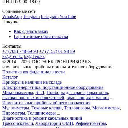
ПН-ПТ: 9:00–18:00
Социальные сети
WhatsApp
Telegram
Instagram
YouTube
Покупка
Как сделать заказ
Гарантийные обязательства
Контакты
+7 (708) 748-69-93
+7 (7152) 61-98-89
kz@1ep.kz
kz@1ep.kz
©️ 2014—2026
ТОО ЭЛЕКТРОНПРИБОР.KZ
—
измерительные приборы и испытательное оборудование
Политика конфиденциальности
Каталог
Приборы в наличии на складе
Электроэнергетика, подстанционное оборудование
Микроомметры
,
ЭТЛ
,
Приборы для трансформаторов
,
высоковольтных выключателей
,
вращающихся машин
...
Измерительные приборы общего назначения
Мультиметры
,
Токовые клещи
,
Тепловизоры
,
Мегаомметры
,
Пирометры
,
Толщиномеры
...
Диагностика и ремонт кабельных линий
Трассоискатели
,
Лаборатории ОМП
,
Рефлектометры
,