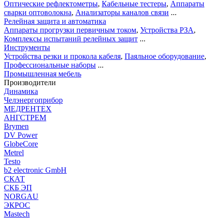
Оптические рефлектометры
,
Кабельные тестеры
,
Аппараты
сварки оптоволокна
,
Анализаторы каналов связи
...
Релейная защита и автоматика
Аппараты прогрузки первичным током
,
Устройства РЗА
,
Комплексы испытаний релейных защит
...
Инструменты
Устройства резки и прокола кабеля
,
Паяльное оборудование
,
Профессиональные наборы
...
Промышленная мебель
Производители
Динамика
Челэнергоприбор
МЕДРЕНТЕХ
АНГСТРЕМ
Brymen
DV Power
GlobeCore
Metrel
Testo
b2 electronic GmbH
СКАТ
СКБ ЭП
NORGAU
ЭКРОС
Mastech