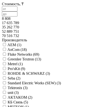
Стоимость, ₸
8 808
17 635 789
35 262 770
52 889 751
70 516 732
Производитель
AEM (
1
)
AnСom (
18
)
Fluke Networks (
69
)
Greenlee Textron (
13
)
Metrel (
1
)
Pro'sKit (
9
)
ROHDE & SCHWARZ (
3
)
Seba (
2
)
Standard Electric Works (SEW) (
3
)
Tektronix (
3
)
unit (
3
)
АКТАКОМ (
2
)
КБ Связь (
5
)
МЕГЕОН (
1
)