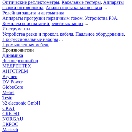
Оптические рефлектометры
,
Кабельные тестеры
,
Аппараты
сварки оптоволокна
,
Анализаторы каналов связи
...
Релейная защита и автоматика
Аппараты прогрузки первичным током
,
Устройства РЗА
,
Комплексы испытаний релейных защит
...
Инструменты
Устройства резки и прокола кабеля
,
Паяльное оборудование
,
Профессиональные наборы
...
Промышленная мебель
Производители
Динамика
Челэнергоприбор
МЕДРЕНТЕХ
АНГСТРЕМ
Brymen
DV Power
GlobeCore
Metrel
Testo
b2 electronic GmbH
СКАТ
СКБ ЭП
NORGAU
ЭКРОС
Mastech