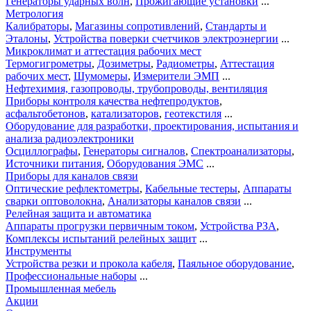
Генераторы ударных волн
,
Прожигающие установки
...
Метрология
Калибраторы
,
Магазины сопротивлений
,
Стандарты и
Эталоны
,
Устройства поверки счетчиков электроэнергии
...
Микроклимат и аттестация рабочих мест
Термогигрометры
,
Дозиметры
,
Радиометры
,
Аттестация
рабочих мест
,
Шумомеры
,
Измерители ЭМП
...
Нефтехимия, газопроводы, трубопроводы, вентиляция
Приборы контроля качества нефтепродуктов
,
асфальтобетонов
,
катализаторов
,
геотекстиля
...
Оборудование для разработки, проектирования, испытания и
анализа радиоэлектроники
Осциллографы
,
Генераторы сигналов
,
Спектроанализаторы
,
Источники питания
,
Оборудования ЭМС
...
Приборы для каналов связи
Оптические рефлектометры
,
Кабельные тестеры
,
Аппараты
сварки оптоволокна
,
Анализаторы каналов связи
...
Релейная защита и автоматика
Аппараты прогрузки первичным током
,
Устройства РЗА
,
Комплексы испытаний релейных защит
...
Инструменты
Устройства резки и прокола кабеля
,
Паяльное оборудование
,
Профессиональные наборы
...
Промышленная мебель
Акции