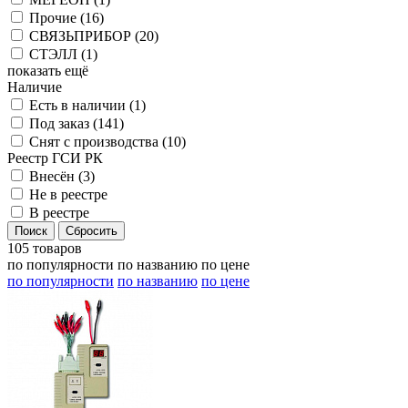
Прочие (
16
)
СВЯЗЬПРИБОР (
20
)
СТЭЛЛ (
1
)
показать ещё
Наличие
Есть в наличии (
1
)
Под заказ (
141
)
Снят с производства (
10
)
Реестр ГСИ РК
Внесён (
3
)
Не в реестре
В реестре
105 товаров
по популярности
по названию
по цене
по популярности
по названию
по цене