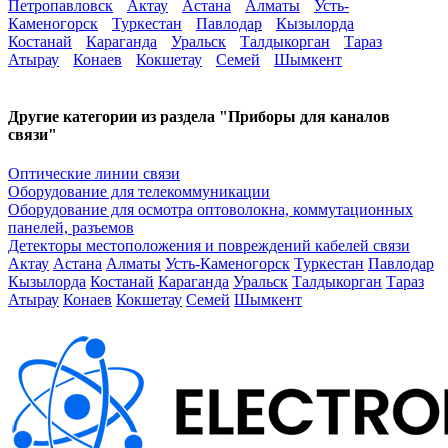
Петропавловск
Актау
Астана
Алматы
Усть-
Каменогорск
Туркестан
Павлодар
Кызылорда
Костанай
Караганда
Уральск
Талдыкорган
Тараз
Атырау
Конаев
Кокшетау
Семей
Шымкент
Другие категории из раздела "Приборы для каналов
связи"
Оптические линии связи
Оборудование для телекоммуникации
Оборудование для осмотра оптоволокна, коммутационных
панелей, разъемов
Детекторы местоположения и повреждений кабелей связи
Актау
Астана
Алматы
Усть-Каменогорск
Туркестан
Павлодар
Кызылорда
Костанай
Караганда
Уральск
Талдыкорган
Тараз
Атырау
Конаев
Кокшетау
Семей
Шымкент