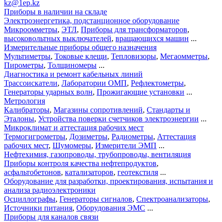
kz@1ep.kz
Приборы в наличии на складе
Электроэнергетика, подстанционное оборудование
Микроомметры
,
ЭТЛ
,
Приборы для трансформаторов
,
высоковольтных выключателей
,
вращающихся машин
...
Измерительные приборы общего назначения
Мультиметры
,
Токовые клещи
,
Тепловизоры
,
Мегаомметры
,
Пирометры
,
Толщиномеры
...
Диагностика и ремонт кабельных линий
Трассоискатели
,
Лаборатории ОМП
,
Рефлектометры
,
Генераторы ударных волн
,
Прожигающие установки
...
Метрология
Калибраторы
,
Магазины сопротивлений
,
Стандарты и
Эталоны
,
Устройства поверки счетчиков электроэнергии
...
Микроклимат и аттестация рабочих мест
Термогигрометры
,
Дозиметры
,
Радиометры
,
Аттестация
рабочих мест
,
Шумомеры
,
Измерители ЭМП
...
Нефтехимия, газопроводы, трубопроводы, вентиляция
Приборы контроля качества нефтепродуктов
,
асфальтобетонов
,
катализаторов
,
геотекстиля
...
Оборудование для разработки, проектирования, испытания и
анализа радиоэлектроники
Осциллографы
,
Генераторы сигналов
,
Спектроанализаторы
,
Источники питания
,
Оборудования ЭМС
...
Приборы для каналов связи