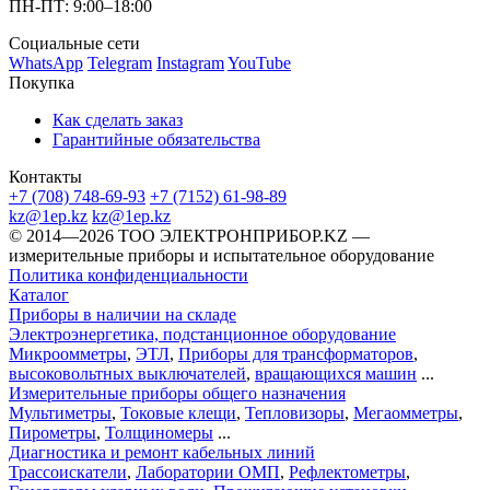
ПН-ПТ: 9:00–18:00
Социальные сети
WhatsApp
Telegram
Instagram
YouTube
Покупка
Как сделать заказ
Гарантийные обязательства
Контакты
+7 (708) 748-69-93
+7 (7152) 61-98-89
kz@1ep.kz
kz@1ep.kz
©️ 2014—2026
ТОО ЭЛЕКТРОНПРИБОР.KZ
—
измерительные приборы и испытательное оборудование
Политика конфиденциальности
Каталог
Приборы в наличии на складе
Электроэнергетика, подстанционное оборудование
Микроомметры
,
ЭТЛ
,
Приборы для трансформаторов
,
высоковольтных выключателей
,
вращающихся машин
...
Измерительные приборы общего назначения
Мультиметры
,
Токовые клещи
,
Тепловизоры
,
Мегаомметры
,
Пирометры
,
Толщиномеры
...
Диагностика и ремонт кабельных линий
Трассоискатели
,
Лаборатории ОМП
,
Рефлектометры
,