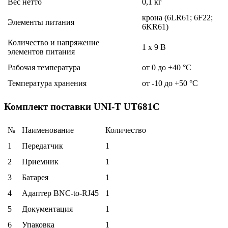
Вес нетто
0,1 кг
крона (6LR61; 6F22;
Элементы питания
6KR61)
Количество и напряжение
1 х 9 B
элементов питания
Рабочая температура
от 0 до +40 °С
Температура хранения
от -10 до +50 °С
Комплект поставки UNI-T UT681C
№
Наименование
Количество
1
Передатчик
1
2
Приемник
1
3
Батарея
1
4
Адаптер BNC-to-RJ45
1
5
Документация
1
6
Упаковка
1