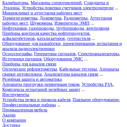
Калибраторы
,
Магазины сопротивлений
,
Стандарты и
Эталоны
,
Устройства поверки счетчиков электроэнергии
...
Микроклимат и аттестация рабочих мест
Термогигрометры
,
Дозиметры
,
Радиометры
,
Аттестация
рабочих мест
,
Шумомеры
,
Измерители ЭМП
...
Нефтехимия, газопроводы, трубопроводы, вентиляция
Приборы контроля качества нефтепродуктов
,
асфальтобетонов
,
катализаторов
,
геотекстиля
...
Оборудование для разработки, проектирования, испытания и
анализа радиоэлектроники
Осциллографы
,
Генераторы сигналов
,
Спектроанализаторы
,
Источники питания
,
Оборудования ЭМС
...
Приборы для каналов связи
Оптические рефлектометры
,
Кабельные тестеры
,
Аппараты
сварки оптоволокна
,
Анализаторы каналов связи
...
Релейная защита и автоматика
Аппараты прогрузки первичным током
,
Устройства РЗА
,
Комплексы испытаний релейных защит
...
Инструменты
Устройства резки и прокола кабеля
,
Паяльное оборудование
,
Профессиональные наборы
...
Промышленная мебель
Акции
О компании
Доставка