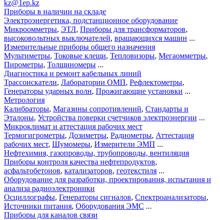
kz@1ep.kz
Приборы в наличии на складе
Электроэнергетика, подстанционное оборудование
Микроомметры
,
ЭТЛ
,
Приборы для трансформаторов
,
высоковольтных выключателей
,
вращающихся машин
...
Измерительные приборы общего назначения
Мультиметры
,
Токовые клещи
,
Тепловизоры
,
Мегаомметры
,
Пирометры
,
Толщиномеры
...
Диагностика и ремонт кабельных линий
Трассоискатели
,
Лаборатории ОМП
,
Рефлектометры
,
Генераторы ударных волн
,
Прожигающие установки
...
Метрология
Калибраторы
,
Магазины сопротивлений
,
Стандарты и
Эталоны
,
Устройства поверки счетчиков электроэнергии
...
Микроклимат и аттестация рабочих мест
Термогигрометры
,
Дозиметры
,
Радиометры
,
Аттестация
рабочих мест
,
Шумомеры
,
Измерители ЭМП
...
Нефтехимия, газопроводы, трубопроводы, вентиляция
Приборы контроля качества нефтепродуктов
,
асфальтобетонов
,
катализаторов
,
геотекстиля
...
Оборудование для разработки, проектирования, испытания и
анализа радиоэлектроники
Осциллографы
,
Генераторы сигналов
,
Спектроанализаторы
,
Источники питания
,
Оборудования ЭМС
...
Приборы для каналов связи