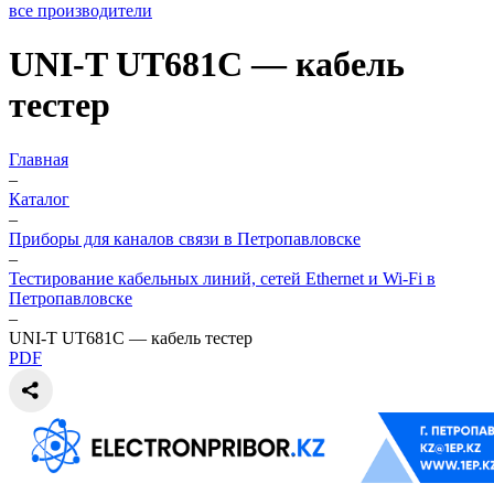
все производители
UNI-T UT681C — кабель
тестер
Главная
–
Каталог
–
Приборы для каналов связи в Петропавловске
–
Тестирование кабельных линий, сетей Ethernet и Wi-Fi в
Петропавловске
–
UNI-T UT681C — кабель тестер
PDF