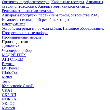
Оптические рефлектометры
,
Кабельные тестеры
,
Аппараты
сварки оптоволокна
,
Анализаторы каналов связи
...
Релейная защита и автоматика
Аппараты прогрузки первичным током
,
Устройства РЗА
,
Комплексы испытаний релейных защит
...
Инструменты
Устройства резки и прокола кабеля
,
Паяльное оборудование
,
Профессиональные наборы
...
Промышленная мебель
Производители
Динамика
Челэнергоприбор
МЕДРЕНТЕХ
АНГСТРЕМ
Brymen
DV Power
GlobeCore
Metrel
Testo
b2 electronic GmbH
СКАТ
СКБ ЭП
NORGAU
ЭКРОС
Mastech