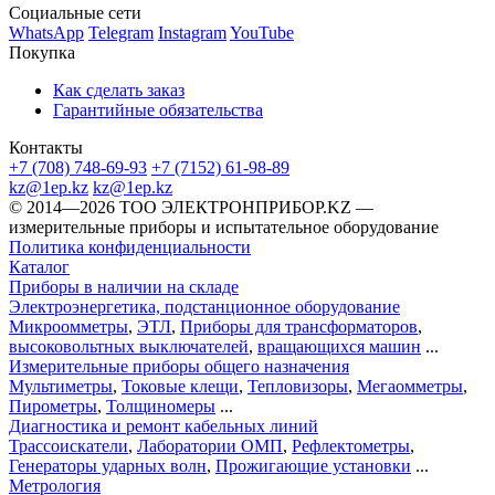
Социальные сети
WhatsApp
Telegram
Instagram
YouTube
Покупка
Как сделать заказ
Гарантийные обязательства
Контакты
+7 (708) 748-69-93
+7 (7152) 61-98-89
kz@1ep.kz
kz@1ep.kz
©️ 2014—2026
ТОО ЭЛЕКТРОНПРИБОР.KZ
—
измерительные приборы и испытательное оборудование
Политика конфиденциальности
Каталог
Приборы в наличии на складе
Электроэнергетика, подстанционное оборудование
Микроомметры
,
ЭТЛ
,
Приборы для трансформаторов
,
высоковольтных выключателей
,
вращающихся машин
...
Измерительные приборы общего назначения
Мультиметры
,
Токовые клещи
,
Тепловизоры
,
Мегаомметры
,
Пирометры
,
Толщиномеры
...
Диагностика и ремонт кабельных линий
Трассоискатели
,
Лаборатории ОМП
,
Рефлектометры
,
Генераторы ударных волн
,
Прожигающие установки
...
Метрология