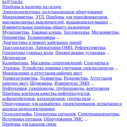
kz@1ep.kz
Приборы в наличии на складе
Электроэнергетика, подстанционное оборудование
Микроомметры
,
ЭТЛ
,
Приборы для трансформаторов
,
высоковольтных выключателей
,
вращающихся машин
...
Измерительные приборы общего назначения
Мультиметры
,
Токовые клещи
,
Тепловизоры
,
Мегаомметры
,
Пирометры
,
Толщиномеры
...
Диагностика и ремонт кабельных линий
Трассоискатели
,
Лаборатории ОМП
,
Рефлектометры
,
Генераторы ударных волн
,
Прожигающие установки
...
Метрология
Калибраторы
,
Магазины сопротивлений
,
Стандарты и
Эталоны
,
Устройства поверки счетчиков электроэнергии
...
Микроклимат и аттестация рабочих мест
Термогигрометры
,
Дозиметры
,
Радиометры
,
Аттестация
рабочих мест
,
Шумомеры
,
Измерители ЭМП
...
Нефтехимия, газопроводы, трубопроводы, вентиляция
Приборы контроля качества нефтепродуктов
,
асфальтобетонов
,
катализаторов
,
геотекстиля
...
Оборудование для разработки, проектирования, испытания и
анализа радиоэлектроники
Осциллографы
,
Генераторы сигналов
,
Спектроанализаторы
,
Источники питания
,
Оборудования ЭМС
...
Приборы для каналов связи