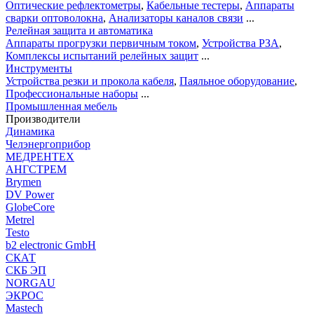
Оптические рефлектометры
,
Кабельные тестеры
,
Аппараты
сварки оптоволокна
,
Анализаторы каналов связи
...
Релейная защита и автоматика
Аппараты прогрузки первичным током
,
Устройства РЗА
,
Комплексы испытаний релейных защит
...
Инструменты
Устройства резки и прокола кабеля
,
Паяльное оборудование
,
Профессиональные наборы
...
Промышленная мебель
Производители
Динамика
Челэнергоприбор
МЕДРЕНТЕХ
АНГСТРЕМ
Brymen
DV Power
GlobeCore
Metrel
Testo
b2 electronic GmbH
СКАТ
СКБ ЭП
NORGAU
ЭКРОС
Mastech