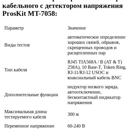
кабельного с детектором напряжения
ProsKit MT-7058:
Параметр
Значение
автоматическое определение
хороших связей, обрывов,
Виды тестов
скрещенных проводов и
расщепленных пар
RJ45 TIA568A / B (AT & T)
258A), 10 Base-T, Token Ring,
Тип кабеля
RJ-11/RJ-12 USOC и
коаксиальный кабель BNC
индуктор низкого заряда,
автоотключение,
Дополнительные функции
бесконтактный индикатор
напряжения
Максимальная длина
300 м
тестируемого кабеля
Переменное напряжение
60-240 В