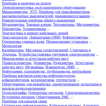
Приборы в наличии на складе
Электроэнергетика, подстанционное оборудование
Микроомметры
,
ЭТЛ
,
Приборы для трансформаторов
,
высоковольтных выключателей
,
вращающихся машин
...
Измерительные приборы общего назначения
Мультиметры
,
Токовые клещи
,
Тепловизоры
,
Мегаомметры
,
Пирометры
,
Толщиномеры
...
Диагностика и ремонт кабельных линий
Трассоискатели
,
Лаборатории ОМП
,
Рефлектометры
,
Генераторы ударных волн
,
Прожигающие установки
...
Метрология
Калибраторы
,
Магазины сопротивлений
,
Стандарты и
Эталоны
,
Устройства поверки счетчиков электроэнергии
...
Микроклимат и аттестация рабочих мест
Термогигрометры
,
Дозиметры
,
Радиометры
,
Аттестация
рабочих мест
,
Шумомеры
,
Измерители ЭМП
...
Нефтехимия, газопроводы, трубопроводы, вентиляция
Приборы контроля качества нефтепродуктов
,
асфальтобетонов
,
катализаторов
,
геотекстиля
...
Оборудование для разработки, проектирования, испытания и
анализа радиоэлектроники
Осциллографы
,
Генераторы сигналов
,
Спектроанализаторы
,
Источники питания
,
Оборудования ЭМС
...
Приборы для каналов связи
Оптические рефлектометры
,
Кабельные тестеры
,
Аппараты