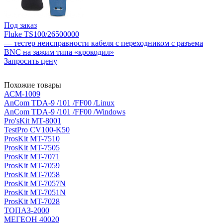
Под заказ
Fluke TS100/26500000
— тестер неисправности кабеля с переходником с разъема
BNC на зажим типа «крокодил»
Запросить цену
Похожие товары
АСМ-1009
AnCom TDA-9 /101 /FF00 /Linux
AnCom TDA-9 /101 /FF00 /Windows
Pro'sKit MT-8001
TestPro CV100-K50
ProsKit MT-7510
ProsKit MT-7505
ProsKit MT-7071
ProsKit MT-7059
ProsKit MT-7058
ProsKit MT-7057N
ProsKit MT-7051N
ProsKit MT-7028
ТОПАЗ-2000
МЕГЕОН 40020