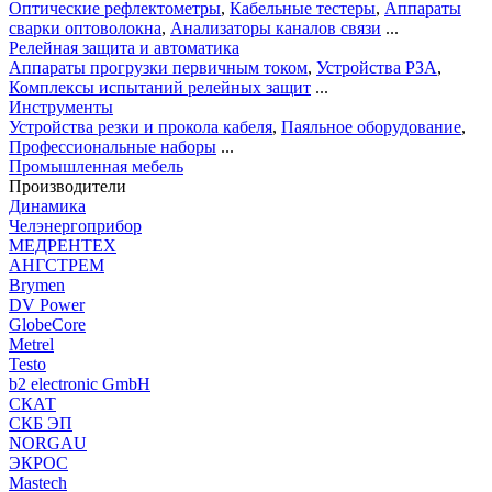
Оптические рефлектометры
,
Кабельные тестеры
,
Аппараты
сварки оптоволокна
,
Анализаторы каналов связи
...
Релейная защита и автоматика
Аппараты прогрузки первичным током
,
Устройства РЗА
,
Комплексы испытаний релейных защит
...
Инструменты
Устройства резки и прокола кабеля
,
Паяльное оборудование
,
Профессиональные наборы
...
Промышленная мебель
Производители
Динамика
Челэнергоприбор
МЕДРЕНТЕХ
АНГСТРЕМ
Brymen
DV Power
GlobeCore
Metrel
Testo
b2 electronic GmbH
СКАТ
СКБ ЭП
NORGAU
ЭКРОС
Mastech