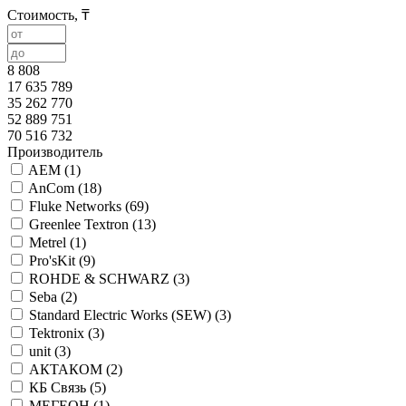
Стоимость, ₸
8 808
17 635 789
35 262 770
52 889 751
70 516 732
Производитель
AEM (
1
)
AnСom (
18
)
Fluke Networks (
69
)
Greenlee Textron (
13
)
Metrel (
1
)
Pro'sKit (
9
)
ROHDE & SCHWARZ (
3
)
Seba (
2
)
Standard Electric Works (SEW) (
3
)
Tektronix (
3
)
unit (
3
)
АКТАКОМ (
2
)
КБ Связь (
5
)
МЕГЕОН (
1
)