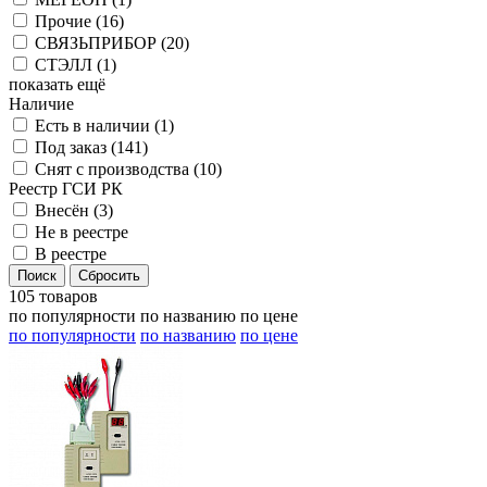
Прочие (
16
)
СВЯЗЬПРИБОР (
20
)
СТЭЛЛ (
1
)
показать ещё
Наличие
Есть в наличии (
1
)
Под заказ (
141
)
Снят с производства (
10
)
Реестр ГСИ РК
Внесён (
3
)
Не в реестре
В реестре
105 товаров
по популярности
по названию
по цене
по популярности
по названию
по цене