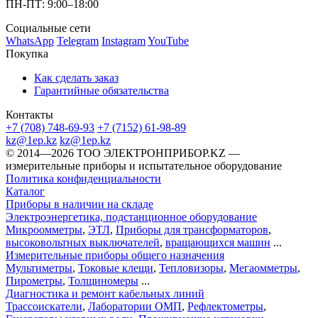
ПН-ПТ: 9:00–18:00
Социальные сети
WhatsApp
Telegram
Instagram
YouTube
Покупка
Как сделать заказ
Гарантийные обязательства
Контакты
+7 (708) 748-69-93
+7 (7152) 61-98-89
kz@1ep.kz
kz@1ep.kz
©️ 2014—2026
ТОО ЭЛЕКТРОНПРИБОР.KZ
—
измерительные приборы и испытательное оборудование
Политика конфиденциальности
Каталог
Приборы в наличии на складе
Электроэнергетика, подстанционное оборудование
Микроомметры
,
ЭТЛ
,
Приборы для трансформаторов
,
высоковольтных выключателей
,
вращающихся машин
...
Измерительные приборы общего назначения
Мультиметры
,
Токовые клещи
,
Тепловизоры
,
Мегаомметры
,
Пирометры
,
Толщиномеры
...
Диагностика и ремонт кабельных линий
Трассоискатели
,
Лаборатории ОМП
,
Рефлектометры
,