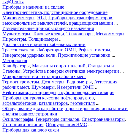
kz@1ep.kz
Приборы в наличии на складе
Электроэнергетика, подстанционное оборудование
Микроомметры
,
ЭТЛ
,
Приборы для трансформаторов
,
высоковольтных выключателей
,
вращающихся машин
...
Измерительные приборы общего назначения
Мультиметры
,
Токовые клещи
,
Тепловизоры
,
Мегаомметры
,
Пирометры
,
Толщиномеры
...
Диагностика и ремонт кабельных линий
Трассоискатели
,
Лаборатории ОМП
,
Рефлектометры
,
Генераторы ударных волн
,
Прожигающие установки
...
Метрология
Калибраторы
,
Магазины сопротивлений
,
Стандарты и
Эталоны
,
Устройства поверки счетчиков электроэнергии
...
Микроклимат и аттестация рабочих мест
Термогигрометры
,
Дозиметры
,
Радиометры
,
Аттестация
рабочих мест
,
Шумомеры
,
Измерители ЭМП
...
Нефтехимия, газопроводы, трубопроводы, вентиляция
Приборы контроля качества нефтепродуктов
,
асфальтобетонов
,
катализаторов
,
геотекстиля
...
Оборудование для разработки, проектирования, испытания и
анализа радиоэлектроники
Осциллографы
,
Генераторы сигналов
,
Спектроанализаторы
,
Источники питания
,
Оборудования ЭМС
...
Приборы для каналов связи