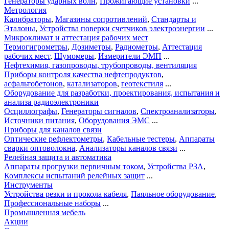
Генераторы ударных волн
,
Прожигающие установки
...
Метрология
Калибраторы
,
Магазины сопротивлений
,
Стандарты и
Эталоны
,
Устройства поверки счетчиков электроэнергии
...
Микроклимат и аттестация рабочих мест
Термогигрометры
,
Дозиметры
,
Радиометры
,
Аттестация
рабочих мест
,
Шумомеры
,
Измерители ЭМП
...
Нефтехимия, газопроводы, трубопроводы, вентиляция
Приборы контроля качества нефтепродуктов
,
асфальтобетонов
,
катализаторов
,
геотекстиля
...
Оборудование для разработки, проектирования, испытания и
анализа радиоэлектроники
Осциллографы
,
Генераторы сигналов
,
Спектроанализаторы
,
Источники питания
,
Оборудования ЭМС
...
Приборы для каналов связи
Оптические рефлектометры
,
Кабельные тестеры
,
Аппараты
сварки оптоволокна
,
Анализаторы каналов связи
...
Релейная защита и автоматика
Аппараты прогрузки первичным током
,
Устройства РЗА
,
Комплексы испытаний релейных защит
...
Инструменты
Устройства резки и прокола кабеля
,
Паяльное оборудование
,
Профессиональные наборы
...
Промышленная мебель
Акции