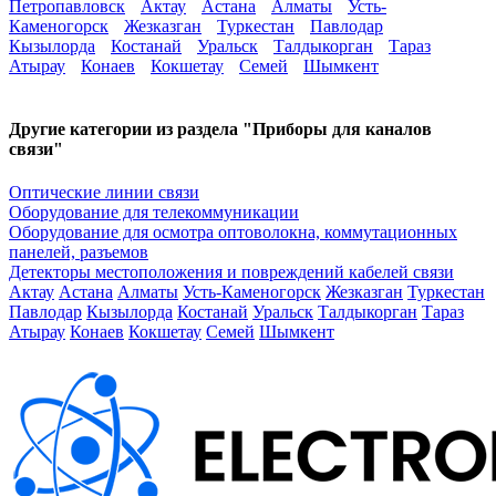
Петропавловск
Актау
Астана
Алматы
Усть-
Каменогорск
Жезказган
Туркестан
Павлодар
Кызылорда
Костанай
Уральск
Талдыкорган
Тараз
Атырау
Конаев
Кокшетау
Семей
Шымкент
Другие категории из раздела "Приборы для каналов
связи"
Оптические линии связи
Оборудование для телекоммуникации
Оборудование для осмотра оптоволокна, коммутационных
панелей, разъемов
Детекторы местоположения и повреждений кабелей связи
Актау
Астана
Алматы
Усть-Каменогорск
Жезказган
Туркестан
Павлодар
Кызылорда
Костанай
Уральск
Талдыкорган
Тараз
Атырау
Конаев
Кокшетау
Семей
Шымкент