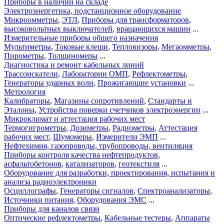
Приборы в наличии на складе
Электроэнергетика, подстанционное оборудование
Микроомметры
,
ЭТЛ
,
Приборы для трансформаторов
,
высоковольтных выключателей
,
вращающихся машин
...
Измерительные приборы общего назначения
Мультиметры
,
Токовые клещи
,
Тепловизоры
,
Мегаомметры
,
Пирометры
,
Толщиномеры
...
Диагностика и ремонт кабельных линий
Трассоискатели
,
Лаборатории ОМП
,
Рефлектометры
,
Генераторы ударных волн
,
Прожигающие установки
...
Метрология
Калибраторы
,
Магазины сопротивлений
,
Стандарты и
Эталоны
,
Устройства поверки счетчиков электроэнергии
...
Микроклимат и аттестация рабочих мест
Термогигрометры
,
Дозиметры
,
Радиометры
,
Аттестация
рабочих мест
,
Шумомеры
,
Измерители ЭМП
...
Нефтехимия, газопроводы, трубопроводы, вентиляция
Приборы контроля качества нефтепродуктов
,
асфальтобетонов
,
катализаторов
,
геотекстиля
...
Оборудование для разработки, проектирования, испытания и
анализа радиоэлектроники
Осциллографы
,
Генераторы сигналов
,
Спектроанализаторы
,
Источники питания
,
Оборудования ЭМС
...
Приборы для каналов связи
Оптические рефлектометры
,
Кабельные тестеры
,
Аппараты