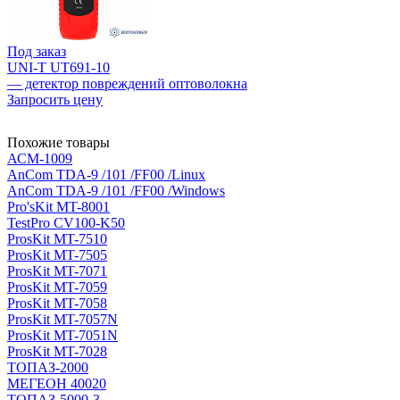
Под заказ
UNI-T UT691-10
— детектор повреждений оптоволокна
Запросить цену
Похожие товары
АСМ-1009
AnCom TDA-9 /101 /FF00 /Linux
AnCom TDA-9 /101 /FF00 /Windows
Pro'sKit MT-8001
TestPro CV100-K50
ProsKit MT-7510
ProsKit MT-7505
ProsKit MT-7071
ProsKit MT-7059
ProsKit MT-7058
ProsKit MT-7057N
ProsKit MT-7051N
ProsKit MT-7028
ТОПАЗ-2000
МЕГЕОН 40020
ТОПАЗ-5000-3