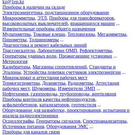
kz@1ep.kz
Приборы в наличии на складе
Электроэнергетика, подстанционное оборудование
Микроомметры
,
ЭТЛ
,
Приборы для трансформаторов
,
высоковольтных выключателей
,
вращающихся машин
...
Измерительные приборы общего назначения
Мультиметры
,
Токовые клещи
,
Тепловизоры
,
Мегаомметры
,
Пирометры
,
Толщиномеры
...
Диагностика и ремонт кабельных линий
Трассоискатели
,
Лаборатории ОМП
,
Рефлектометры
,
Генераторы ударных волн
,
Прожигающие установки
...
Метрология
Калибраторы
,
Магазины сопротивлений
,
Стандарты и
Эталоны
,
Устройства поверки счетчиков электроэнергии
...
Микроклимат и аттестация рабочих мест
Термогигрометры
,
Дозиметры
,
Радиометры
,
Аттестация
рабочих мест
,
Шумомеры
,
Измерители ЭМП
...
Нефтехимия, газопроводы, трубопроводы, вентиляция
Приборы контроля качества нефтепродуктов
,
асфальтобетонов
,
катализаторов
,
геотекстиля
...
Оборудование для разработки, проектирования, испытания и
анализа радиоэлектроники
Осциллографы
,
Генераторы сигналов
,
Спектроанализаторы
,
Источники питания
,
Оборудования ЭМС
...
Приборы для каналов связи