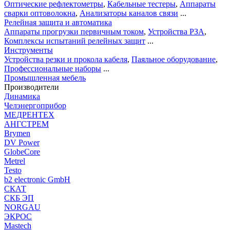
Оптические рефлектометры
,
Кабельные тестеры
,
Аппараты
сварки оптоволокна
,
Анализаторы каналов связи
...
Релейная защита и автоматика
Аппараты прогрузки первичным током
,
Устройства РЗА
,
Комплексы испытаний релейных защит
...
Инструменты
Устройства резки и прокола кабеля
,
Паяльное оборудование
,
Профессиональные наборы
...
Промышленная мебель
Производители
Динамика
Челэнергоприбор
МЕДРЕНТЕХ
АНГСТРЕМ
Brymen
DV Power
GlobeCore
Metrel
Testo
b2 electronic GmbH
СКАТ
СКБ ЭП
NORGAU
ЭКРОС
Mastech