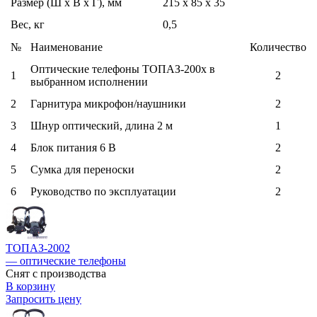
Размер (Ш x В x Г), мм
215 x 85 x 35
Вес, кг
0,5
№
Наименование
Количество
Оптические телефоны ТОПАЗ-200х в
1
2
выбранном исполнении
2
Гарнитура микрофон/наушники
2
3
Шнур оптический, длина 2 м
1
4
Блок питания 6 В
2
5
Сумка для переноски
2
6
Руководство по эксплуатации
2
ТОПАЗ-2002
— оптические телефоны
Снят с производства
В корзину
Запросить цену