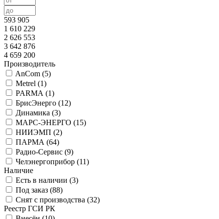
593 905
1 610 229
2 626 553
3 642 876
4 659 200
Производитель
AnСom (
5
)
Metrel (
1
)
PARMA (
1
)
БрисЭнерго (
12
)
Динамика (
3
)
МАРС-ЭНЕРГО (
15
)
НИИЭМП (
2
)
ПAРМА (
64
)
Радио-Сервис (
9
)
Челэнергоприбор (
11
)
Наличие
Есть в наличии (
3
)
Под заказ (
88
)
Снят с производства (
32
)
Реестр ГСИ РК
Внесён (
10
)