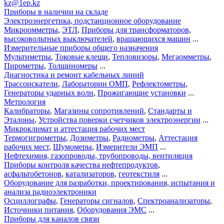
kz@1ep.kz
Приборы в наличии на складе
Электроэнергетика, подстанционное оборудование
Микроомметры
,
ЭТЛ
,
Приборы для трансформаторов
,
высоковольтных выключателей
,
вращающихся машин
...
Измерительные приборы общего назначения
Мультиметры
,
Токовые клещи
,
Тепловизоры
,
Мегаомметры
,
Пирометры
,
Толщиномеры
...
Диагностика и ремонт кабельных линий
Трассоискатели
,
Лаборатории ОМП
,
Рефлектометры
,
Генераторы ударных волн
,
Прожигающие установки
...
Метрология
Калибраторы
,
Магазины сопротивлений
,
Стандарты и
Эталоны
,
Устройства поверки счетчиков электроэнергии
...
Микроклимат и аттестация рабочих мест
Термогигрометры
,
Дозиметры
,
Радиометры
,
Аттестация
рабочих мест
,
Шумомеры
,
Измерители ЭМП
...
Нефтехимия, газопроводы, трубопроводы, вентиляция
Приборы контроля качества нефтепродуктов
,
асфальтобетонов
,
катализаторов
,
геотекстиля
...
Оборудование для разработки, проектирования, испытания и
анализа радиоэлектроники
Осциллографы
,
Генераторы сигналов
,
Спектроанализаторы
,
Источники питания
,
Оборудования ЭМС
...
Приборы для каналов связи