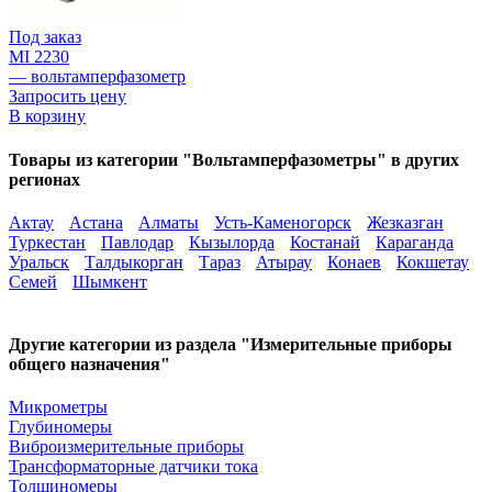
Под заказ
MI 2230
— вольтамперфазометр
Запросить цену
В корзину
Товары из категории "Вольтамперфазометры" в других
регионах
Актау
Астана
Алматы
Усть-Каменогорск
Жезказган
Туркестан
Павлодар
Кызылорда
Костанай
Караганда
Уральск
Талдыкорган
Тараз
Атырау
Конаев
Кокшетау
Семей
Шымкент
Другие категории из раздела "Измерительные приборы
общего назначения"
Микрометры
Глубиномеры
Виброизмерительные приборы
Трансформаторные датчики тока
Толщиномеры