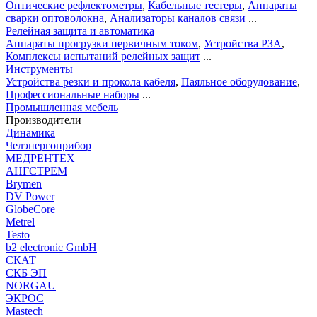
Оптические рефлектометры
,
Кабельные тестеры
,
Аппараты
сварки оптоволокна
,
Анализаторы каналов связи
...
Релейная защита и автоматика
Аппараты прогрузки первичным током
,
Устройства РЗА
,
Комплексы испытаний релейных защит
...
Инструменты
Устройства резки и прокола кабеля
,
Паяльное оборудование
,
Профессиональные наборы
...
Промышленная мебель
Производители
Динамика
Челэнергоприбор
МЕДРЕНТЕХ
АНГСТРЕМ
Brymen
DV Power
GlobeCore
Metrel
Testo
b2 electronic GmbH
СКАТ
СКБ ЭП
NORGAU
ЭКРОС
Mastech