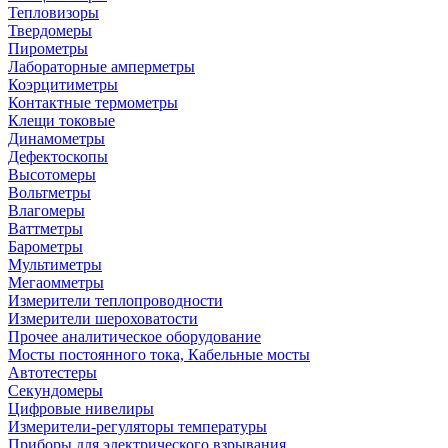
Тепловизоры
Твердомеры
Пирометры
Лабораторные амперметры
Коэрцитиметры
Контактные термометры
Клещи токовые
Динамометры
Дефектоскопы
Высотомеры
Вольтметры
Влагомеры
Ваттметры
Барометры
Мультиметры
Мегаомметры
Измерители теплопроводности
Измерители шероховатости
Прочее аналитическое оборудование
Мосты постоянного тока, Кабельные мосты
Автотестеры
Секундомеры
Цифровые нивелиры
Измерители-регуляторы температуры
Приборы для электрического взрывания