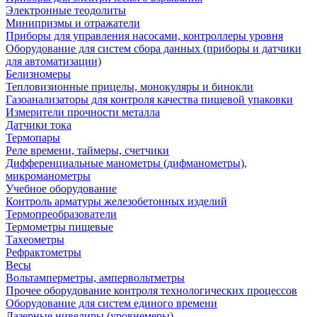
Электронные теодолиты
Минипризмы и отражатели
Приборы для управления насосами, контроллеры уровня
Оборудование для систем сбора данных (приборы и датчики
для автоматизации)
Белизномеры
Тепловизионные прицелы, монокуляры и бинокли
Газоанализаторы для контроля качества пищевой упаковки
Измерители прочности металла
Датчики тока
Термопары
Реле времени, таймеры, счетчики
Дифференциальные манометры (дифманометры),
микроманометры
Учебное оборудование
Контроль арматуры железобетонных изделий
Термопреобразователи
Термометры пищевые
Тахеометры
Рефрактометры
Весы
Вольтамперметры, ампервольтметры
Прочее оборудование контроля технологических процессов
Оборудование для систем единого времени
Лазерные нивелиры (уровнемеры)