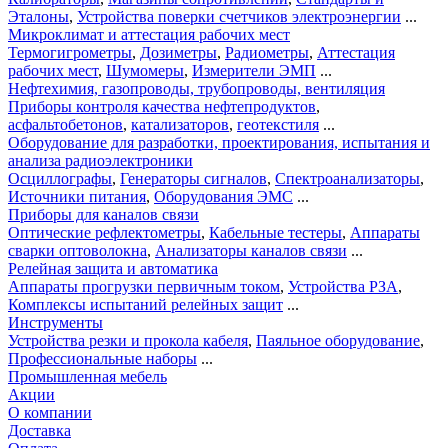
Эталоны
,
Устройства поверки счетчиков электроэнергии
...
Микроклимат и аттестация рабочих мест
Термогигрометры
,
Дозиметры
,
Радиометры
,
Аттестация
рабочих мест
,
Шумомеры
,
Измерители ЭМП
...
Нефтехимия, газопроводы, трубопроводы, вентиляция
Приборы контроля качества нефтепродуктов
,
асфальтобетонов
,
катализаторов
,
геотекстиля
...
Оборудование для разработки, проектирования, испытания и
анализа радиоэлектроники
Осциллографы
,
Генераторы сигналов
,
Спектроанализаторы
,
Источники питания
,
Оборудования ЭМС
...
Приборы для каналов связи
Оптические рефлектометры
,
Кабельные тестеры
,
Аппараты
сварки оптоволокна
,
Анализаторы каналов связи
...
Релейная защита и автоматика
Аппараты прогрузки первичным током
,
Устройства РЗА
,
Комплексы испытаний релейных защит
...
Инструменты
Устройства резки и прокола кабеля
,
Паяльное оборудование
,
Профессиональные наборы
...
Промышленная мебель
Акции
О компании
Доставка