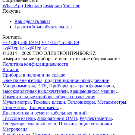
Социальные сети
WhatsApp
Telegram
Instagram
YouTube
Покупка
Как сделать заказ
Гарантийные обязательства
Контакты
+7 (708) 748-69-93
+7 (7152) 61-98-89
kz@1ep.kz
kz@1ep.kz
©️ 2014—2026
ТОО ЭЛЕКТРОНПРИБОР.KZ
—
измерительные приборы и испытательное оборудование
Политика конфиденциальности
Каталог
Приборы в наличии на складе
Электроэнергетика, подстанционное оборудование
Микроомметры
,
ЭТЛ
,
Приборы для трансформаторов
,
высоковольтных выключателей
,
вращающихся машин
...
Измерительные приборы общего назначения
Мультиметры
,
Токовые клещи
,
Тепловизоры
,
Мегаомметры
,
Пирометры
,
Толщиномеры
...
Диагностика и ремонт кабельных линий
Трассоискатели
,
Лаборатории ОМП
,
Рефлектометры
,
Генераторы ударных волн
,
Прожигающие установки
...
Метрология
Калибраторы
,
Магазины сопротивлений
,
Стандарты и