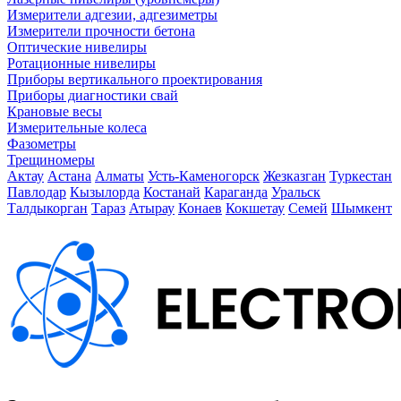
Измерители адгезии, адгезиметры
Измерители прочности бетона
Оптические нивелиры
Ротационные нивелиры
Приборы вертикального проектирования
Приборы диагностики свай
Крановые весы
Измерительные колеса
Фазометры
Трещиномеры
Актау
Астана
Алматы
Усть-Каменогорск
Жезказган
Туркестан
Павлодар
Кызылорда
Костанай
Караганда
Уральск
Талдыкорган
Тараз
Атырау
Конаев
Кокшетау
Семей
Шымкент