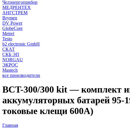
Челэнергоприбор
МЕДРЕНТЕХ
АНГСТРЕМ
Brymen
DV Power
GlobeCore
Metrel
Testo
b2 electronic GmbH
СКАТ
СКБ ЭП
NORGAU
ЭКРОС
Mastech
все производители
BCT-300/300 kit — комплект 
аккумуляторных батарей 95-19
токовые клещи 600А)
Главная