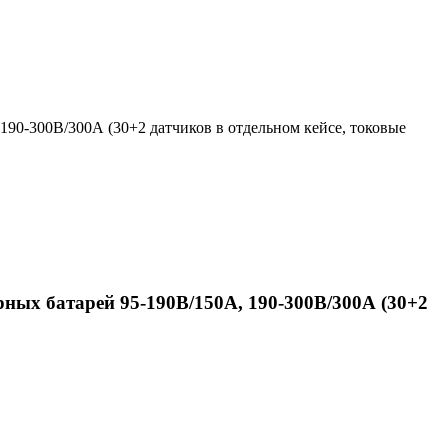
190-300В/300А (30+2 датчиков в отдельном кейсе, токовые
ных батарей 95-190В/150А, 190-300В/300А (30+2