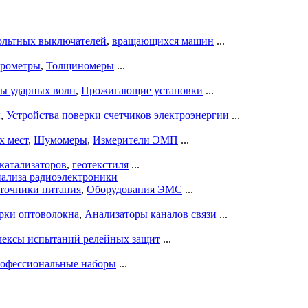
ольтных выключателей
,
вращающихся машин
...
рометры
,
Толщиномеры
...
ры ударных волн
,
Прожигающие установки
...
ы
,
Устройства поверки счетчиков электроэнергии
...
х мест
,
Шумомеры
,
Измерители ЭМП
...
катализаторов
,
геотекстиля
...
нализа радиоэлектроники
точники питания
,
Оборудования ЭМС
...
рки оптоволокна
,
Анализаторы каналов связи
...
ексы испытаний релейных защит
...
офессиональные наборы
...