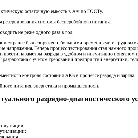
актическую остаточную емкость в А/ч по ГОСТу.
я резервирования системы бесперебойного питания.
водить не реже одного раза в год.
анием ранее был сопряжен с большими временными и трудовыми 
ие напряжения. Теперь процесс тестирования стал намного прощ
 и ввести параметры разряда в удобном и интуитивно понятном 
T
разработана с учетом требований предприятий энергетики, т
ментного контроля состояния АКБ в процессе разряда и заряда.
йного питания, энергетика и промышленность
туального разрядно-диагностического у
сплуатации;
 утилизации;
удования.