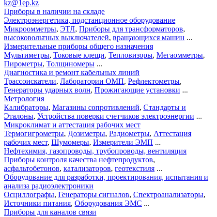
kz@1ep.kz
Приборы в наличии на складе
Электроэнергетика, подстанционное оборудование
Микроомметры
,
ЭТЛ
,
Приборы для трансформаторов
,
высоковольтных выключателей
,
вращающихся машин
...
Измерительные приборы общего назначения
Мультиметры
,
Токовые клещи
,
Тепловизоры
,
Мегаомметры
,
Пирометры
,
Толщиномеры
...
Диагностика и ремонт кабельных линий
Трассоискатели
,
Лаборатории ОМП
,
Рефлектометры
,
Генераторы ударных волн
,
Прожигающие установки
...
Метрология
Калибраторы
,
Магазины сопротивлений
,
Стандарты и
Эталоны
,
Устройства поверки счетчиков электроэнергии
...
Микроклимат и аттестация рабочих мест
Термогигрометры
,
Дозиметры
,
Радиометры
,
Аттестация
рабочих мест
,
Шумомеры
,
Измерители ЭМП
...
Нефтехимия, газопроводы, трубопроводы, вентиляция
Приборы контроля качества нефтепродуктов
,
асфальтобетонов
,
катализаторов
,
геотекстиля
...
Оборудование для разработки, проектирования, испытания и
анализа радиоэлектроники
Осциллографы
,
Генераторы сигналов
,
Спектроанализаторы
,
Источники питания
,
Оборудования ЭМС
...
Приборы для каналов связи