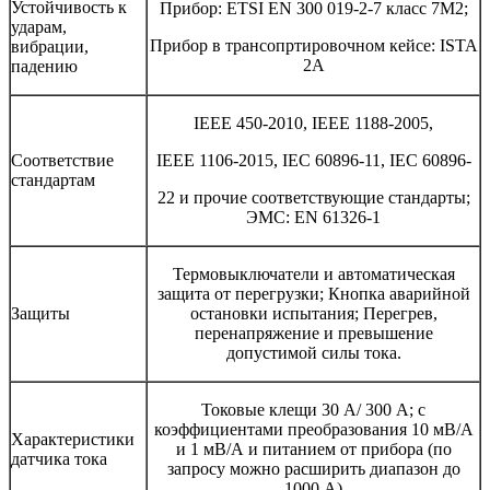
Устойчивость к
Прибор: ETSI EN 300 019-2-7 класс 7M2;
ударам,
Прибор в трансопртировочном кейсе: ISTA
вибрации,
2A
падению
IEEE 450-2010, IEEE 1188-2005,
Соответствие
IEEE 1106-2015, IEC 60896-11, IEC 60896-
стандартам
22 и прочие соответствующие стандарты;
ЭМС: EN 61326-1
Термовыключатели и автоматическая
защита от перегрузки; Кнопка аварийной
Защиты
остановки испытания; Перегрев,
перенапряжение и превышение
допустимой силы тока.
Токовые клещи 30 А/ 300 А; с
коэффициентами преобразования 10 мВ/А
Характеристики
и 1 мВ/А и питанием от прибора (по
датчика тока
запросу можно расширить диапазон до
1000 А)