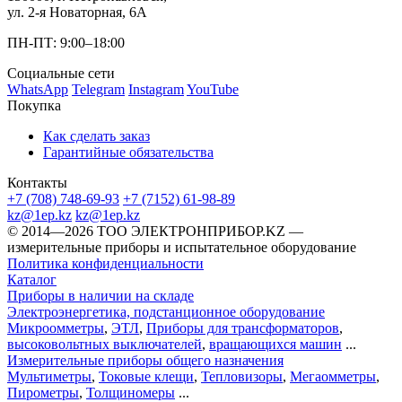
ул. 2-я Новаторная, 6А
ПН-ПТ: 9:00–18:00
Социальные сети
WhatsApp
Telegram
Instagram
YouTube
Покупка
Как сделать заказ
Гарантийные обязательства
Контакты
+7 (708) 748-69-93
+7 (7152) 61-98-89
kz@1ep.kz
kz@1ep.kz
©️ 2014—2026
ТОО ЭЛЕКТРОНПРИБОР.KZ
—
измерительные приборы и испытательное оборудование
Политика конфиденциальности
Каталог
Приборы в наличии на складе
Электроэнергетика, подстанционное оборудование
Микроомметры
,
ЭТЛ
,
Приборы для трансформаторов
,
высоковольтных выключателей
,
вращающихся машин
...
Измерительные приборы общего назначения
Мультиметры
,
Токовые клещи
,
Тепловизоры
,
Мегаомметры
,
Пирометры
,
Толщиномеры
...