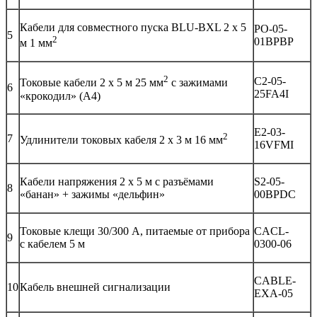
Кабели для совместного пуска BLU-BXL 2 х 5
PO-05-
5
2
01BPBP
м 1 мм
2
C2-05-
Токовые кабели 2 х 5 м 25 мм
с зажимами
6
25FA4I
«крокодил» (А4)
E2-03-
2
7
Удлинители токовых кабеля 2 х 3 м 16 мм
16VFMI
Кабели напряжения 2 х 5 м с разъёмами
S2-05-
8
«банан» + зажимы «дельфин»
00BPDC
Токовые клещи 30/300 А, питаемые от прибора
CACL-
9
с кабелем 5 м
0300-06
CABLE-
10
Кабель внешней сигнализации
EXA-05