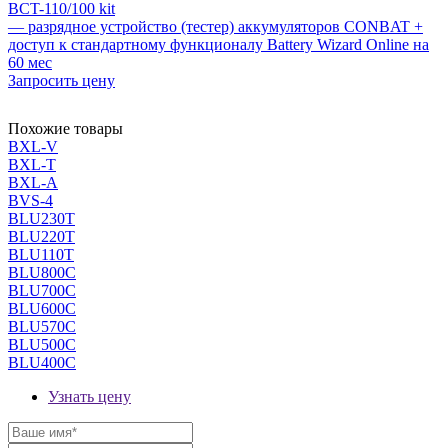
BCT-110/100 kit
— разрядное устройство (тестер) аккумуляторов CONBAT +
доступ к стандартному функционалу Battery Wizard Online на
60 мес
Запросить цену
Похожие товары
BXL-V
BXL-T
BXL-A
BVS-4
BLU230T
BLU220T
BLU110T
BLU800C
BLU700C
BLU600C
BLU570C
BLU500C
BLU400C
Узнать цену