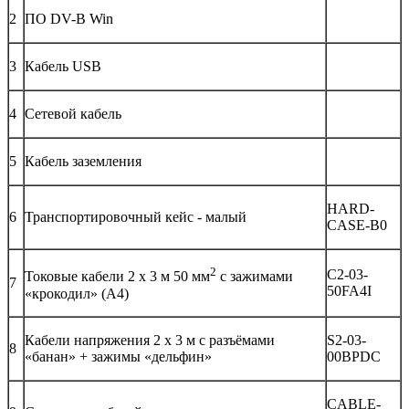
2
ПО DV-B Win
3
Кабель USB
4
Сетевой кабель
5
Кабель заземления
HARD-
6
Транспортировочный кейс - малый
CASE-B0
2
C2-03-
Токовые кабели 2 х 3 м 50 мм
с зажимами
7
50FA4I
«крокодил» (А4)
Кабели напряжения 2 х 3 м с разъёмами
S2-03-
8
«банан» + зажимы «дельфин»
00BPDC
CABLE-