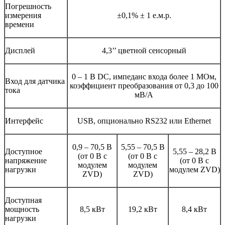
Погрешность
измерения
±0,1% ± 1 е.м.р.
времени
Дисплей
4,3’’ цветной сенсорный
0 – 1 В DC, импеданс входа более 1 МОм,
Вход для датчика
коэффициент преобразования от 0,3 до 100
тока
мВ/А
Интерфейс
USB, опционально RS232 или Ethernet
0,9 – 70,5 В
5,55 – 70,5 В
Доступное
5,55 – 28,2 В
(от 0 В с
(от 0 В с
напряжение
(от 0 В с
модулем
модулем
нагрузки
модулем ZVD)
ZVD)
ZVD)
Доступная
мощность
8,5 кВт
19,2 кВт
8,4 кВт
нагрузки