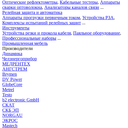
Оптические рефлектометры
,
Кабельные тестеры
,
Аппараты
сварки оптоволокна
,
Анализаторы каналов связи
...
Релейная защита и автоматика
Аппараты прогрузки первичным током
,
Устройства РЗА
,
Комплексы испытаний релейных защит
...
Инструменты
Устройства резки и прокола кабеля
,
Паяльное оборудование
,
Профессиональные наборы
...
Промышленная мебель
Производители
Динамика
Челэнергоприбор
МЕДРЕНТЕХ
АНГСТРЕМ
Brymen
DV Power
GlobeCore
Metrel
Testo
b2 electronic GmbH
СКАТ
СКБ ЭП
NORGAU
ЭКРОС
Mastech