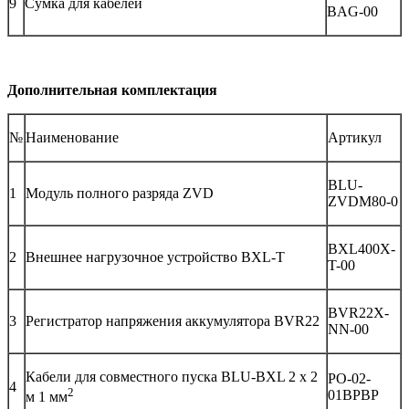
9
Сумка для кабелей
BAG-00
Дополнительная комплектация
№
Наименование
Артикул
BLU-
1
Модуль полного разряда ZVD
ZVDM80-0
BXL400X-
2
Внешнее нагрузочное устройство BXL-T
T-00
BVR22X-
3
Регистратор напряжения аккумулятора BVR22
NN-00
Кабели для совместного пуска BLU-BXL 2 х 2
PO-02-
4
2
01BPBP
м 1 мм