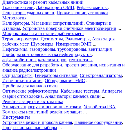
Диагностика и ремонт кабельных линий
Трассоискатели
,
Лаборатории ОМП
,
Рефлектометры
,
Генераторы ударных волн
,
Прожигающие установки
...
Метрология
Калибраторы
,
Магазины сопротивлений
,
Стандарты и
Эталоны
,
Устройства поверки счетчиков электроэнергии
...
Микроклимат и аттестация рабочих мест
Термогигрометры
,
Дозиметры
,
Радиометры
,
Аттестация
рабочих мест
,
Шумомеры
,
Измерители ЭМП
...
Нефтехимия, газопроводы, трубопроводы, вентиляция
Приборы контроля качества нефтепродуктов
,
асфальтобетонов
,
катализаторов
,
геотекстиля
...
Оборудование для разработки, проектирования, испытания и
анализа радиоэлектроники
Осциллографы
,
Генераторы сигналов
,
Спектроанализаторы
,
Источники питания
,
Оборудования ЭМС
...
Приборы для каналов связи
Оптические рефлектометры
,
Кабельные тестеры
,
Аппараты
сварки оптоволокна
,
Анализаторы каналов связи
...
Релейная защита и автоматика
Аппараты прогрузки первичным током
,
Устройства РЗА
,
Комплексы испытаний релейных защит
...
Инструменты
Устройства резки и прокола кабеля
,
Паяльное оборудование
,
Профессиональные наборы
...