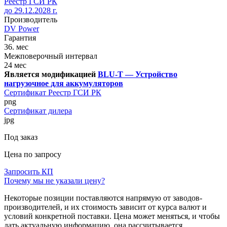
Реестр ГСИ РК
до 29.12.2028 г.
Производитель
DV Power
Гарантия
36. мес
Межповерочный интервал
24 мес
Является модификацией
BLU-T — Устройство
нагрузочное для аккумуляторов
Сертификат Реестр ГСИ РК
png
Сертификат дилера
jpg
Под заказ
Цена по запросу
Запросить КП
Почему мы не указали цену?
Некоторые позиции поставляются напрямую от заводов-
производителей, и их стоимость зависит от курса валют и
условий конкретной поставки. Цена может меняться, и чтобы
дать актуальную информацию, она рассчитывается