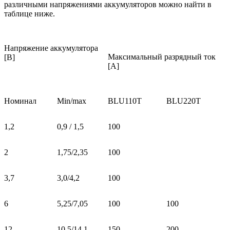
различными напряжениями аккумуляторов можно найти в
таблице ниже.
Напряжение аккумулятора
Максимальный разрядный ток
[В]
[A]
Номинал
Min/max
BLU110T
BLU220T
1,2
0,9 / 1,5
100
2
1,75/2,35
100
3,7
3,0/4,2
100
6
5,25/7,05
100
100
12
10,5/14,1
150
200