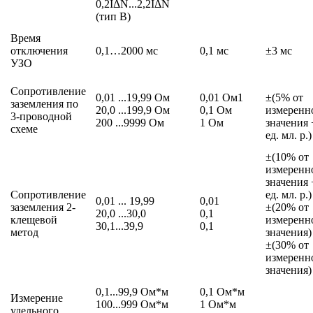
0,2IΔN...2,2IΔN
(тип B)
Время
отключения
0,1…2000 мс
0,1 мс
±3 мс
УЗО
Сопротивление
0,01 ...19,99 Ом
0,01 Ом1
±(5% от
заземления по
20,0 ...199,9 Ом
0,1 Ом
измеренн
3-проводной
200 ...9999 Ом
1 Ом
значения 
схеме
ед. мл. р.)
±(10% от
измеренн
значения 
Сопротивление
ед. мл. р.)
0,01 ... 19,99
0,01
заземления 2-
±(20% от
20,0 ...30,0
0,1
клещевой
измеренн
30,1...39,9
0,1
метод
значения)
±(30% от
измеренн
значения)
0,1...99,9 Ом*м
0,1 Ом*м
Измерение
100...999 Ом*м
1 Ом*м
удельного