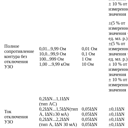
± 10 % от
измеренн
значения
±(5 % от
измеренн
значения 
ед. мл. р.)
±(5 % от
Полное
0,01...9,99 Ом
0,01 Ом
измеренн
сопротивление
10,0...99,9 Ом
0,1 Ом
значения 
контура без
100...999 Ом
1 Ом
ед. мл. р.)
отключения
1,00 ...9,99 кОм
10 Ом
± 10 % от
УЗО
измеренн
значения
± 10 % от
измеренн
значения
0,2IΔN...1,1IΔN
(тип AC)
0,2IΔN...1,5IΔN(тип
0,05IΔN
±0,1IΔN
Ток
A, IΔN≥30 мА)
0,05IΔN
±0,1IΔN
отключения
0,2IΔN...2,2IΔN
0,05IΔN
±0,1IΔN
УЗО
(тип A, IΔN 30 мА)
0,05IΔN
±0,1IΔN