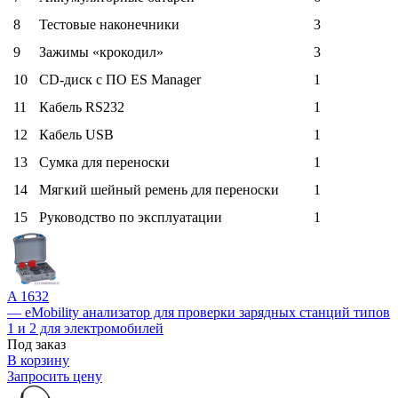
8
Тестовые наконечники
3
9
Зажимы «крокодил»
3
10
CD-диск с ПО ES Manager
1
11
Кабель RS232
1
12
Кабель USB
1
13
Сумка для переноски
1
14
Мягкий шейный ремень для переноски
1
15
Руководство по эксплуатации
1
A 1632
— eMobility анализатор для проверки зарядных станций типов
1 и 2 для электромобилей
Под заказ
В корзину
Запросить цену