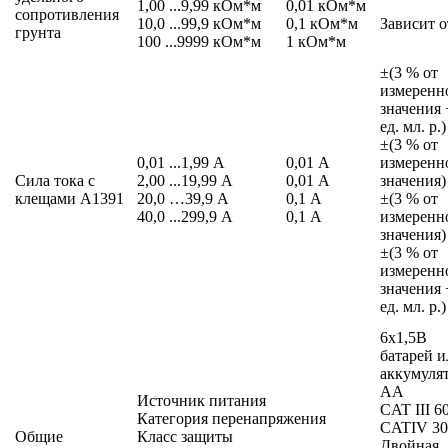
1,00 ...9,99 кОм*м
0,01 кОм*м
сопротивления
10,0 ...99,9 кОм*м
0,1 кОм*м
Зависит о
грунта
100 ...9999 кОм*м
1 кОм*м
±(3 % от
измеренн
значения 
ед. мл. р.)
±(3 % от
0,01 ...1,99 А
0,01 А
измеренн
Сила тока с
2,00 ...19,99 А
0,01 А
значения)
клещами А1391
20,0 …39,9 А
0,1 А
±(3 % от
40,0 ...299,9 А
0,1 А
измеренн
значения)
±(3 % от
измеренн
значения 
ед. мл. р.)
6х1,5В
батарей и
аккумуля
АА
Источник питания
CAT III 6
Категория перенапряжения
CATIV 3
Общие
Класс защиты
Двойная