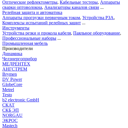
Оптические рефлектометры
,
Кабельные тестеры
,
Аппараты
сварки оптоволокна
,
Анализаторы каналов связи
...
Релейная защита и автоматика
Аппараты прогрузки первичным током
,
Устройства РЗА
,
Комплексы испытаний релейных защит
...
Инструменты
Устройства резки и прокола кабеля
,
Паяльное оборудование
,
Профессиональные наборы
...
Промышленная мебель
Производители
Динамика
Челэнергоприбор
МЕДРЕНТЕХ
АНГСТРЕМ
Brymen
DV Power
GlobeCore
Metrel
Testo
b2 electronic GmbH
СКАТ
СКБ ЭП
NORGAU
ЭКРОС
Mastech