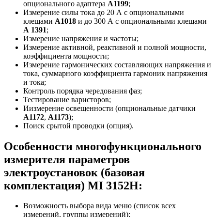
опционального адаптера
А1199
;
Измерение силы тока до 20 А с опциональными
клещами
А1018
и до 300 А с опциональными клещами
А 1391
;
Измерение напряжения и частоты;
Измерение активной, реактивной и полной мощности,
коэффициента мощности;
Измерение гармонических составляющих напряжения и
тока, суммарного коэффициента гармоник напряжения
и тока;
Контроль порядка чередования фаз;
Тестирование варисторов;
Иизмерение освещенности (опциональные датчики
А1172
,
А1173
);
Поиск срытой проводки (опция).
Особенности многофункционального
измерителя параметров
электроустановок (базовая
комплектация) MI 3152H:
Возможность выбора вида меню (список всех
измерений, группы измерений);