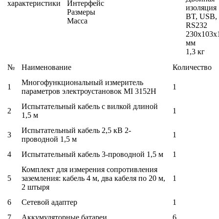
характеристики
Интерфейс
изоляция
Размеры
BT, USB,
Масса
RS232
230х103х
мм
1,3 кг
№
Наименование
Количество
Многофункциональный измеритель
1
1
параметров электроустановок MI 3152H
Испытательный кабель с вилкой длиной
2
1
1,5 м
Испытательный кабель 2,5 кВ 2-
3
1
проводной 1,5 м
4
Испытательный кабель 3-проводной 1,5 м
1
Комплект для измерения сопротивления
5
заземления: кабель 4 м, два кабеля по 20 м,
1
2 штыря
6
Сетевой адаптер
1
7
Аккумуляторные батареи
6