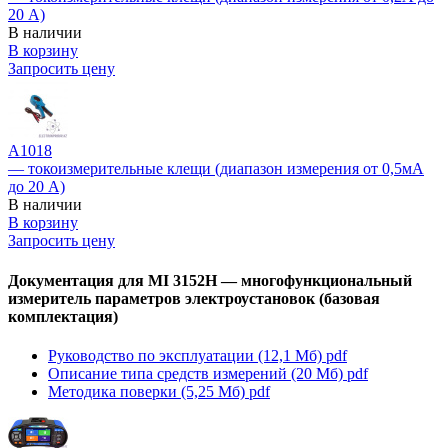
20 А)
В наличии
В корзину
Запросить цену
А1018
— токоизмерительные клещи (диапазон измерения от 0,5мА
до 20 А)
В наличии
В корзину
Запросить цену
Документация для MI 3152H — многофункциональный
измеритель параметров электроустановок (базовая
комплектация)
Руководство по эксплуатации (12,1 Мб)
pdf
Описание типа средств измерений (20 Мб)
pdf
Методика поверки (5,25 Мб)
pdf