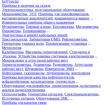
kz@1ep.kz
Приборы в наличии на складе
Электроэнергетика, подстанционное оборудование
Микроомметры
,
ЭТЛ
,
Приборы для трансформаторов
,
высоковольтных выключателей
,
вращающихся машин
...
Измерительные приборы общего назначения
Мультиметры
,
Токовые клещи
,
Тепловизоры
,
Мегаомметры
,
Пирометры
,
Толщиномеры
...
Диагностика и ремонт кабельных линий
Трассоискатели
,
Лаборатории ОМП
,
Рефлектометры
,
Генераторы ударных волн
,
Прожигающие установки
...
Метрология
Калибраторы
,
Магазины сопротивлений
,
Стандарты и
Эталоны
,
Устройства поверки счетчиков электроэнергии
...
Микроклимат и аттестация рабочих мест
Термогигрометры
,
Дозиметры
,
Радиометры
,
Аттестация
рабочих мест
,
Шумомеры
,
Измерители ЭМП
...
Нефтехимия, газопроводы, трубопроводы, вентиляция
Приборы контроля качества нефтепродуктов
,
асфальтобетонов
,
катализаторов
,
геотекстиля
...
Оборудование для разработки, проектирования, испытания и
анализа радиоэлектроники
Осциллографы
,
Генераторы сигналов
,
Спектроанализаторы
,
Источники питания
,
Оборудования ЭМС
...
Приборы для каналов связи