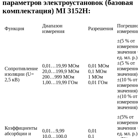
параметров электроустановок (базовая
комплектация) MI 3152H:
Диапазон
Погрешно
Функция
Разрешения
измерения
измерени
±(5 % от
измеренн
значения 
ед. мл. р.)
±(5 % от
0,01…19,99 МОм
0,01 МОм
Сопротивление
измеренн
20,0…199,9 МОм
0,1 МОм
изоляции (U=
значения)
200…999 МОм
1 МОм
2,5 кВ)
±(10 % от
1,00…19,99 ГОм
0,01 ГОм
измеренн
значения)
±(10 % от
измеренн
значения)
±(5% от
измеренн
Коэффициенты
значения 
0,01…9,99
0,01
абсорбции и
ед. мл. р.)
10,0…100,0
0,1