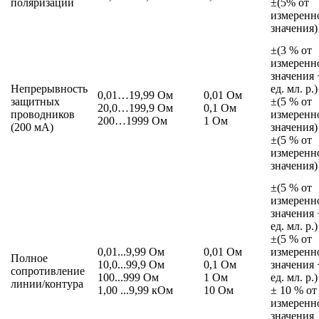
поляризации
±(5% от
измеренн
значения)
±(3 % от
измеренн
значения 
Непрерывность
ед. мл. р.)
0,01…19,99 Ом
0,01 Ом
защитных
±(5 % от
20,0…199,9 Ом
0,1 Ом
проводников
измеренн
200…1999 Ом
1 Ом
(200 мА)
значения)
±(5 % от
измеренн
значения)
±(5 % от
измеренн
значения 
ед. мл. р.)
±(5 % от
0,01...9,99 Ом
0,01 Ом
измеренн
Полное
10,0...99,9 Ом
0,1 Ом
значения 
сопротивление
100...999 Ом
1 Ом
ед. мл. р.)
линии/контура
1,00 ...9,99 кОм
10 Ом
± 10 % от
измеренн
значения