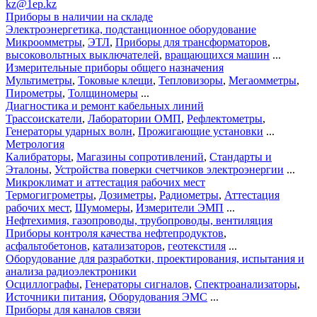
kz@1ep.kz
Приборы в наличии на складе
Электроэнергетика, подстанционное оборудование
Микроомметры
,
ЭТЛ
,
Приборы для трансформаторов
,
высоковольтных выключателей
,
вращающихся машин
...
Измерительные приборы общего назначения
Мультиметры
,
Токовые клещи
,
Тепловизоры
,
Мегаомметры
,
Пирометры
,
Толщиномеры
...
Диагностика и ремонт кабельных линий
Трассоискатели
,
Лаборатории ОМП
,
Рефлектометры
,
Генераторы ударных волн
,
Прожигающие установки
...
Метрология
Калибраторы
,
Магазины сопротивлений
,
Стандарты и
Эталоны
,
Устройства поверки счетчиков электроэнергии
...
Микроклимат и аттестация рабочих мест
Термогигрометры
,
Дозиметры
,
Радиометры
,
Аттестация
рабочих мест
,
Шумомеры
,
Измерители ЭМП
...
Нефтехимия, газопроводы, трубопроводы, вентиляция
Приборы контроля качества нефтепродуктов
,
асфальтобетонов
,
катализаторов
,
геотекстиля
...
Оборудование для разработки, проектирования, испытания и
анализа радиоэлектроники
Осциллографы
,
Генераторы сигналов
,
Спектроанализаторы
,
Источники питания
,
Оборудования ЭМС
...
Приборы для каналов связи