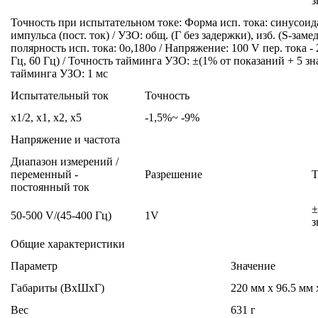
з
Точность при испытательном токе: Форма исп. тока: синусоида
импульса (пост. ток) / УЗО: общ. (Г без задержки), изб. (S-заме
полярность исп. тока: 0o,180o / Напряжение: 100 V пер. тока - 
Гц, 60 Гц) / Точность тайминга УЗО: ±(1% от показаний + 5 зн
тайминга УЗО: 1 мс
Испытательный ток
Точность
x1/2, x1, x2, x5
-1,5%~ -9%
Напряжение и частота
Диапазон измерений /
переменный -
Разрешение
Т
постоянный ток
±
50-500 V/(45-400 Гц)
1V
з
Общие характеристики
Параметр
Значение
Габариты (ВxШxГ)
220 мм x 96.5 мм 
Вес
631 г