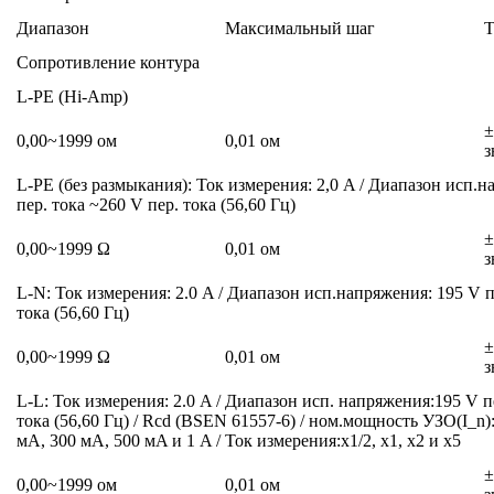
Диапазон
Максимальный шаг
Т
Сопротивление контура
L-PE (Hi-Amp)
±
0,00~1999 ом
0,01 ом
з
L-PE (без размыкания): Ток измерения: 2,0 A / Диапазон исп.
пер. тока ~260 V пер. тока (56,60 Гц)
±
0,00~1999 Ω
0,01 ом
з
L-N: Ток измерения: 2.0 A / Диапазон исп.напряжения: 195 V п
тока (56,60 Гц)
±
0,00~1999 Ω
0,01 ом
з
L-L: Ток измерения: 2.0 A / Диапазон исп. напряжения:195 V п
тока (56,60 Гц) / Rcd (BSEN 61557-6) / ном.мощность УЗО(I_n)
мA, 300 мA, 500 мA и 1 A / Ток измерения:x1/2, x1, x2 и x5
±
0,00~1999 ом
0,01 ом