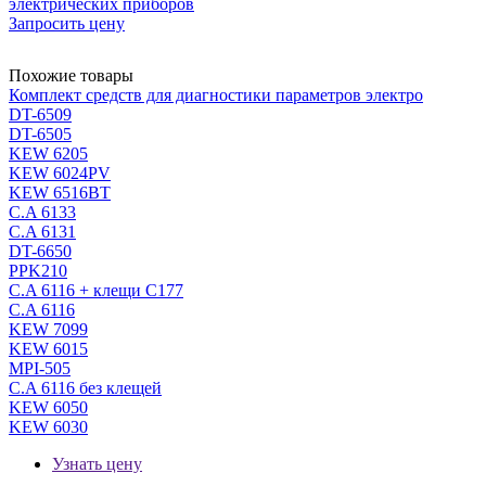
электрических приборов
Запросить цену
Похожие товары
Комплект средств для диагностики параметров электро
DT-6509
DT-6505
KEW 6205
KEW 6024PV
KEW 6516BT
C.A 6133
C.A 6131
DT-6650
PPK210
C.A 6116 + клещи С177
C.A 6116
KEW 7099
KEW 6015
MPI-505
C.A 6116 без клещей
KEW 6050
KEW 6030
Узнать цену