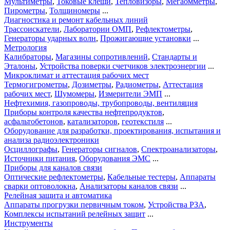
Мультиметры
,
Токовые клещи
,
Тепловизоры
,
Мегаомметры
,
Пирометры
,
Толщиномеры
...
Диагностика и ремонт кабельных линий
Трассоискатели
,
Лаборатории ОМП
,
Рефлектометры
,
Генераторы ударных волн
,
Прожигающие установки
...
Метрология
Калибраторы
,
Магазины сопротивлений
,
Стандарты и
Эталоны
,
Устройства поверки счетчиков электроэнергии
...
Микроклимат и аттестация рабочих мест
Термогигрометры
,
Дозиметры
,
Радиометры
,
Аттестация
рабочих мест
,
Шумомеры
,
Измерители ЭМП
...
Нефтехимия, газопроводы, трубопроводы, вентиляция
Приборы контроля качества нефтепродуктов
,
асфальтобетонов
,
катализаторов
,
геотекстиля
...
Оборудование для разработки, проектирования, испытания и
анализа радиоэлектроники
Осциллографы
,
Генераторы сигналов
,
Спектроанализаторы
,
Источники питания
,
Оборудования ЭМС
...
Приборы для каналов связи
Оптические рефлектометры
,
Кабельные тестеры
,
Аппараты
сварки оптоволокна
,
Анализаторы каналов связи
...
Релейная защита и автоматика
Аппараты прогрузки первичным током
,
Устройства РЗА
,
Комплексы испытаний релейных защит
...
Инструменты