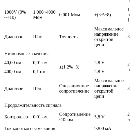
5
1
1000V (0%
1,000~4000
0,001 Мoм
±(3%+8)
н
~+10)
Мoм
1
Максимальное
напряжение
Диапазон
Шаг
Точность
З
открытой
цепи
Низкоомные значения
40,00 oм
0,01 oм
5,8 V
2
±(1.2%+3)
н
400,0 oм
0,1 oм
5,8 V
Максимальное
Операционное
напряжение
Диапазон
Шаг
З
сопротивление
открытой
цепи
Продолжительность сигнала
Сопротивление
2
Контроллер
0,01 oм
5,8 V
≤35 oм
н
Ток короткого замыкания
≥200 мA