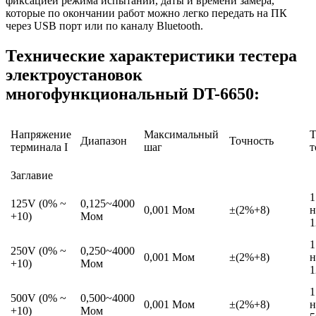
фиксацией режима испытаний, даты и времени замера,
которые по окончании работ можно легко передать на ПК
через USB порт или по каналу Bluetooth.
Технические характеристики тестера
электроустановок
многофункциональный DT-6650:
Напряжение
Максимальный
Т
Диапазон
Точность
терминала I
шаг
т
Заглавие
1
125V (0% ~
0,125~4000
0,001 Мoм
±(2%+8)
н
+10)
Мoм
1
1
250V (0% ~
0,250~4000
0,001 Мoм
±(2%+8)
н
+10)
Мoм
1
1
500V (0% ~
0,500~4000
0,001 Мoм
±(2%+8)
н
+10)
Мoм