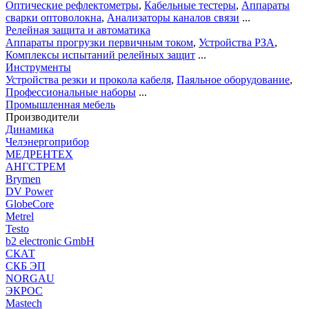
Оптические рефлектометры
,
Кабельные тестеры
,
Аппараты
сварки оптоволокна
,
Анализаторы каналов связи
...
Релейная защита и автоматика
Аппараты прогрузки первичным током
,
Устройства РЗА
,
Комплексы испытаний релейных защит
...
Инструменты
Устройства резки и прокола кабеля
,
Паяльное оборудование
,
Профессиональные наборы
...
Промышленная мебель
Производители
Динамика
Челэнергоприбор
МЕДРЕНТЕХ
АНГСТРЕМ
Brymen
DV Power
GlobeCore
Metrel
Testo
b2 electronic GmbH
СКАТ
СКБ ЭП
NORGAU
ЭКРОС
Mastech