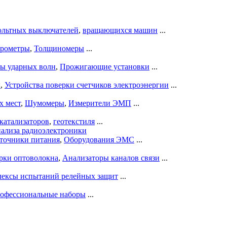
ольтных выключателей
,
вращающихся машин
...
рометры
,
Толщиномеры
...
ры ударных волн
,
Прожигающие установки
...
ы
,
Устройства поверки счетчиков электроэнергии
...
х мест
,
Шумомеры
,
Измерители ЭМП
...
катализаторов
,
геотекстиля
...
нализа радиоэлектроники
точники питания
,
Оборудования ЭМС
...
рки оптоволокна
,
Анализаторы каналов связи
...
ексы испытаний релейных защит
...
офессиональные наборы
...