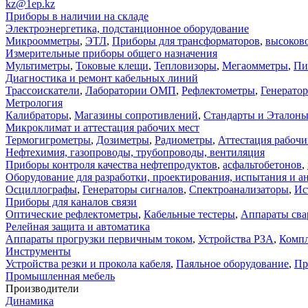
kz@1ep.kz
Приборы в наличии на складе
Электроэнергетика, подстанционное оборудование
Микроомметры
,
ЭТЛ
,
Приборы для трансформаторов
,
высоков
Измерительные приборы общего назначения
Мультиметры
,
Токовые клещи
,
Тепловизоры
,
Мегаомметры
,
Пи
Диагностика и ремонт кабельных линий
Трассоискатели
,
Лаборатории ОМП
,
Рефлектометры
,
Генерато
Метрология
Калибраторы
,
Магазины сопротивлений
,
Стандарты и Эталон
Микроклимат и аттестация рабочих мест
Термогигрометры
,
Дозиметры
,
Радиометры
,
Аттестация рабочи
Нефтехимия, газопроводы, трубопроводы, вентиляция
Приборы контроля качества нефтепродуктов
,
асфальтобетонов
,
Оборудование для разработки, проектирования, испытания и а
Осциллографы
,
Генераторы сигналов
,
Спектроанализаторы
,
Ис
Приборы для каналов связи
Оптические рефлектометры
,
Кабельные тестеры
,
Аппараты сва
Релейная защита и автоматика
Аппараты прогрузки первичным током
,
Устройства РЗА
,
Компл
Инструменты
Устройства резки и прокола кабеля
,
Паяльное оборудование
,
Пр
Промышленная мебель
Производители
Динамика