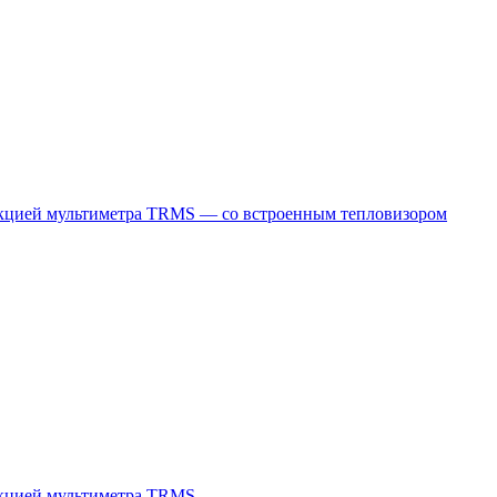
нкцией мультиметра TRMS — со встроенным тепловизором
нкцией мультиметра TRMS