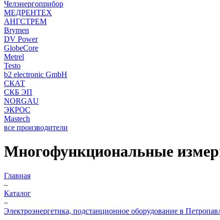
Челэнергоприбор
МЕДРЕНТЕХ
АНГСТРЕМ
Brymen
DV Power
GlobeCore
Metrel
Testo
b2 electronic GmbH
СКАТ
СКБ ЭП
NORGAU
ЭКРОС
Mastech
все производители
Многофункциональные измери
Главная
–
Каталог
–
Электроэнергетика, подстанционное оборудование в Петропав
–