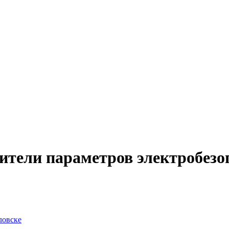
тели параметров электробезоп
ловске