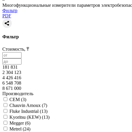
Многофункциональные измерители параметров электробезопас
Фильтр
PDF
Фильтр
Стоимость, ₸
181 831
2 304 123
4 426 416
6 548 708
8 671 000
Производитель
CEM (
3
)
Chauvin Arnoux (
7
)
Fluke Industrial (
13
)
Kyoritsu (KEW) (
13
)
Megger (
6
)
Metrel (
24
)