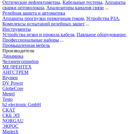
Оптические рефлектометры
,
Кабельные тестеры
,
Аппараты
сварки оптоволокна
,
Анализаторы каналов связи
...
Релейная защита и автоматика
Аппараты прогрузки первичным током
,
Устройства РЗА
,
Комплексы испытаний релейных защит
...
Инструменты
Устройства резки и прокола кабеля
,
Паяльное оборудование
,
Профессиональные наборы
...
Промышленная мебель
Производители
Динамика
Челэнергоприбор
МЕДРЕНТЕХ
АНГСТРЕМ
Brymen
DV Power
GlobeCore
Metrel
Testo
b2 electronic GmbH
СКАТ
СКБ ЭП
NORGAU
ЭКРОС
Mastech