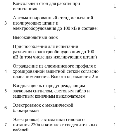
Консольный стол для работы при
1
испытаниях
Автоматизированный стенд испытаний
3
изолирующих штанг и
электрооборудования до 100 кВ в составе:
Высоковольтный блок
1
Приспособления для испытаний
различного электрооборудования до 100
1
кВ (в том числе для изолирующих штанг)
Ограждение из алюминиевого профиля с
4
хромированной защитной сеткой согласно
1
плана помещения. Высота ограждения 2 м
Входная дверь с предупреждающим
5
звуковым сигналом, световым табло и
1
защитным конечным выключателем
Электрозамок с механической
6
1
блокировкой
Электрошкаф автоматики силового
7
питания 220в и комплект соеденительных
1
кабелей