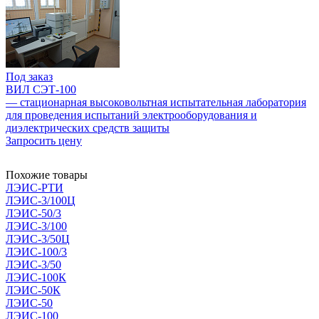
Под заказ
ВИЛ СЭТ-100
— стационарная высоковольтная испытательная лаборатория
для проведения испытаний электрооборудования и
диэлектрических средств защиты
Запросить цену
Похожие товары
ЛЭИС-РТИ
ЛЭИС-3/100Ц
ЛЭИС-50/3
ЛЭИС-3/100
ЛЭИС-3/50Ц
ЛЭИС-100/3
ЛЭИС-3/50
ЛЭИС-100К
ЛЭИС-50К
ЛЭИС-50
ЛЭИС-100