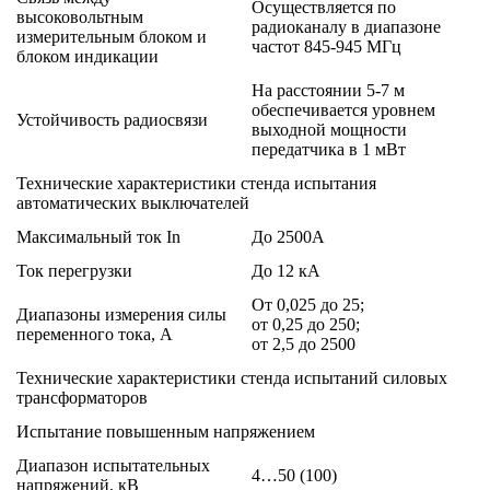
Осуществляется по
высоковольтным
радиоканалу в диапазоне
измерительным блоком и
частот 845-945 МГц
блоком индикации
На расстоянии 5-7 м
обеспечивается уровнем
Устойчивость радиосвязи
выходной мощности
передатчика в 1 мВт
Технические характеристики стенда испытания
автоматических выключателей
Максимальный ток In
До 2500А
Ток перегрузки
До 12 кА
От 0,025 до 25;
Диапазоны измерения силы
от 0,25 до 250;
переменного тока, А
от 2,5 до 2500
Технические характеристики cтенда испытаний силовых
трансформаторов
Испытание повышенным напряжением
Диапазон испытательных
4…50 (100)
напряжений, кВ