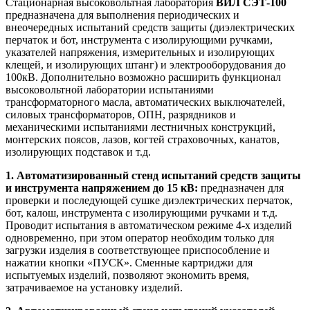
Стационарная высоковольтная лаборатория
ВИЛ СЭТ-100
предназначена для выполнения периодических и
внеочередных испытаний средств защиты (диэлектрических
перчаток и бот, инструмента с изолирующими ручками,
указателей напряжения, измерительных и изолирующих
клещей, и изолирующих штанг) и электрооборудования до
100кВ. Дополнительно возможно расширить функционал
высоковольтной лаборатории испытаниями
трансформаторного масла, автоматических выключателей,
силовых трансформаторов, ОПН, разрядников и
механическими испытаниями лестничных конструкций,
монтерских поясов, лазов, когтей страховочных, канатов,
изолирующих подставок и т.д.
1. Автоматизированный стенд испытаний средств защиты
и инструмента напряжением до 15 кВ:
предназначен для
проверки и последующей сушке диэлектрических перчаток,
бот, калош, инструмента с изолирующими ручками и т.д.
Проводит испытания в автоматическом режиме 4-х изделий
одновременно, при этом оператор необходим только для
загрузки изделия в соответствующее приспособление и
нажатии кнопки «ПУСК». Сменные картриджи для
испытуемых изделий, позволяют экономить время,
затрачиваемое на установку изделий.