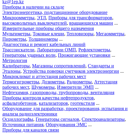
kz@1ep.kz
Приборы в наличии на складе
Электроэнергетика, подстанционное оборудование
Микроомметры
,
ЭТЛ
,
Приборы для трансформаторов
,
высоковольтных выключателей
,
вращающихся машин
...
Измерительные приборы общего назначения
Мультиметры
,
Токовые клещи
,
Тепловизоры
,
Мегаомметры
,
Пирометры
,
Толщиномеры
...
Диагностика и ремонт кабельных линий
Трассоискатели
,
Лаборатории ОМП
,
Рефлектометры
,
Генераторы ударных волн
,
Прожигающие установки
...
Метрология
Калибраторы
,
Магазины сопротивлений
,
Стандарты и
Эталоны
,
Устройства поверки счетчиков электроэнергии
...
Микроклимат и аттестация рабочих мест
Термогигрометры
,
Дозиметры
,
Радиометры
,
Аттестация
рабочих мест
,
Шумомеры
,
Измерители ЭМП
...
Нефтехимия, газопроводы, трубопроводы, вентиляция
Приборы контроля качества нефтепродуктов
,
асфальтобетонов
,
катализаторов
,
геотекстиля
...
Оборудование для разработки, проектирования, испытания и
анализа радиоэлектроники
Осциллографы
,
Генераторы сигналов
,
Спектроанализаторы
,
Источники питания
,
Оборудования ЭМС
...
Приборы для каналов связи