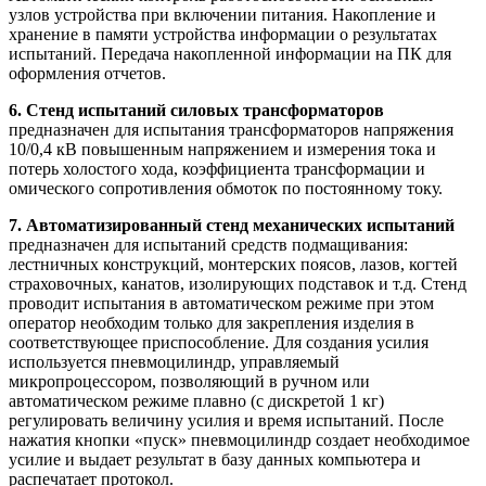
узлов устройства при включении питания. Накопление и
хранение в памяти устройства информации о результатах
испытаний. Передача накопленной информации на ПК для
оформления отчетов.
6. Стенд испытаний силовых трансформаторов
предназначен для испытания трансформаторов напряжения
10/0,4 кВ повышенным напряжением и измерения тока и
потерь холостого хода, коэффициента трансформации и
омического сопротивления обмоток по постоянному току.
7. Автоматизированный стенд механических испытаний
предназначен для испытаний средств подмащивания:
лестничных конструкций, монтерских поясов, лазов, когтей
страховочных, канатов, изолирующих подставок и т.д. Стенд
проводит испытания в автоматическом режиме при этом
оператор необходим только для закрепления изделия в
соответствующее приспособление. Для создания усилия
используется пневмоцилиндр, управляемый
микропроцессором, позволяющий в ручном или
автоматическом режиме плавно (с дискретой 1 кг)
регулировать величину усилия и время испытаний. После
нажатия кнопки «пуск» пневмоцилиндр создает необходимое
усилие и выдает результат в базу данных компьютера и
распечатает протокол.