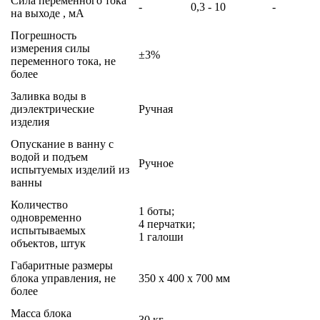
Сила переменного тока
-
0,3 - 10
-
на выходе , мА
Погрешность
измерения силы
±3%
переменного тока, не
более
Заливка воды в
диэлектрические
Ручная
изделия
Опускание в ванну с
водой и подъем
Ручное
испытуемых изделий из
ванны
Количество
1 боты;
одновременно
4 перчатки;
испытываемых
1 галоши
объектов, штук
Габаритные размеры
блока управления, не
350 х 400 х 700 мм
более
Масса блока
30 кг