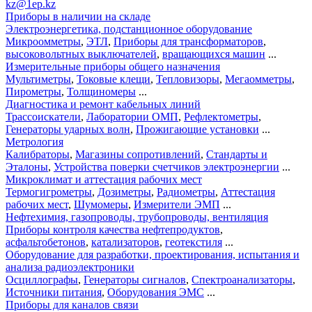
kz@1ep.kz
Приборы в наличии на складе
Электроэнергетика, подстанционное оборудование
Микроомметры
,
ЭТЛ
,
Приборы для трансформаторов
,
высоковольтных выключателей
,
вращающихся машин
...
Измерительные приборы общего назначения
Мультиметры
,
Токовые клещи
,
Тепловизоры
,
Мегаомметры
,
Пирометры
,
Толщиномеры
...
Диагностика и ремонт кабельных линий
Трассоискатели
,
Лаборатории ОМП
,
Рефлектометры
,
Генераторы ударных волн
,
Прожигающие установки
...
Метрология
Калибраторы
,
Магазины сопротивлений
,
Стандарты и
Эталоны
,
Устройства поверки счетчиков электроэнергии
...
Микроклимат и аттестация рабочих мест
Термогигрометры
,
Дозиметры
,
Радиометры
,
Аттестация
рабочих мест
,
Шумомеры
,
Измерители ЭМП
...
Нефтехимия, газопроводы, трубопроводы, вентиляция
Приборы контроля качества нефтепродуктов
,
асфальтобетонов
,
катализаторов
,
геотекстиля
...
Оборудование для разработки, проектирования, испытания и
анализа радиоэлектроники
Осциллографы
,
Генераторы сигналов
,
Спектроанализаторы
,
Источники питания
,
Оборудования ЭМС
...
Приборы для каналов связи