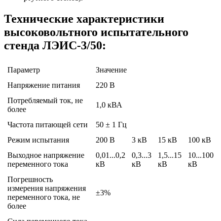
Технические характеристики
высоковольтного испытательного
стенда ЛЭИС-3/50:
Параметр
Значение
Напряжение питания
220 В
Потребляемый ток, не
1,0 кВА
более
Частота питающей сети
50 ± 1 Гц
Режим испытания
200 В
3 кВ
15 кВ
100 кВ
Выходное напряжение
0,01...0,2
0,3...3
1,5...15
10...100
переменного тока
кВ
кВ
кВ
кВ
Погрешность
измерения напряжения
±3%
переменного тока, не
более