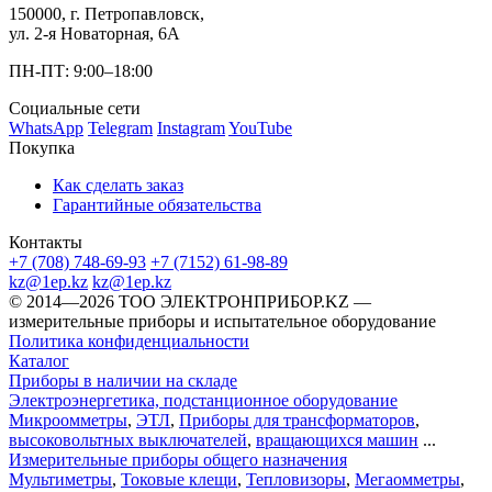
150000, г. Петропавловск,
ул. 2-я Новаторная, 6А
ПН-ПТ: 9:00–18:00
Социальные сети
WhatsApp
Telegram
Instagram
YouTube
Покупка
Как сделать заказ
Гарантийные обязательства
Контакты
+7 (708) 748-69-93
+7 (7152) 61-98-89
kz@1ep.kz
kz@1ep.kz
©️ 2014—2026
ТОО ЭЛЕКТРОНПРИБОР.KZ
—
измерительные приборы и испытательное оборудование
Политика конфиденциальности
Каталог
Приборы в наличии на складе
Электроэнергетика, подстанционное оборудование
Микроомметры
,
ЭТЛ
,
Приборы для трансформаторов
,
высоковольтных выключателей
,
вращающихся машин
...
Измерительные приборы общего назначения
Мультиметры
,
Токовые клещи
,
Тепловизоры
,
Мегаомметры
,