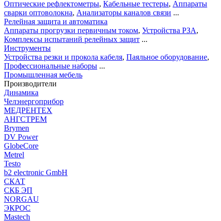
Оптические рефлектометры
,
Кабельные тестеры
,
Аппараты
сварки оптоволокна
,
Анализаторы каналов связи
...
Релейная защита и автоматика
Аппараты прогрузки первичным током
,
Устройства РЗА
,
Комплексы испытаний релейных защит
...
Инструменты
Устройства резки и прокола кабеля
,
Паяльное оборудование
,
Профессиональные наборы
...
Промышленная мебель
Производители
Динамика
Челэнергоприбор
МЕДРЕНТЕХ
АНГСТРЕМ
Brymen
DV Power
GlobeCore
Metrel
Testo
b2 electronic GmbH
СКАТ
СКБ ЭП
NORGAU
ЭКРОС
Mastech