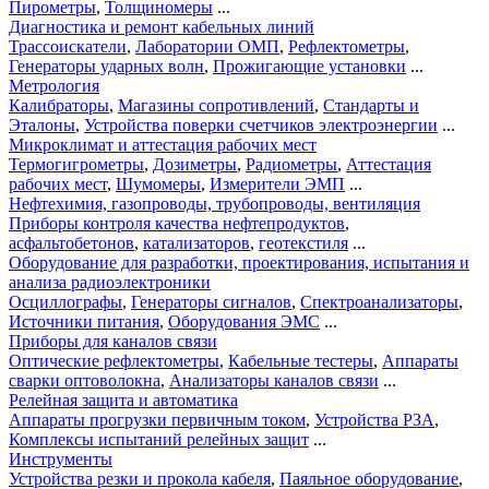
Пирометры
,
Толщиномеры
...
Диагностика и ремонт кабельных линий
Трассоискатели
,
Лаборатории ОМП
,
Рефлектометры
,
Генераторы ударных волн
,
Прожигающие установки
...
Метрология
Калибраторы
,
Магазины сопротивлений
,
Стандарты и
Эталоны
,
Устройства поверки счетчиков электроэнергии
...
Микроклимат и аттестация рабочих мест
Термогигрометры
,
Дозиметры
,
Радиометры
,
Аттестация
рабочих мест
,
Шумомеры
,
Измерители ЭМП
...
Нефтехимия, газопроводы, трубопроводы, вентиляция
Приборы контроля качества нефтепродуктов
,
асфальтобетонов
,
катализаторов
,
геотекстиля
...
Оборудование для разработки, проектирования, испытания и
анализа радиоэлектроники
Осциллографы
,
Генераторы сигналов
,
Спектроанализаторы
,
Источники питания
,
Оборудования ЭМС
...
Приборы для каналов связи
Оптические рефлектометры
,
Кабельные тестеры
,
Аппараты
сварки оптоволокна
,
Анализаторы каналов связи
...
Релейная защита и автоматика
Аппараты прогрузки первичным током
,
Устройства РЗА
,
Комплексы испытаний релейных защит
...
Инструменты
Устройства резки и прокола кабеля
,
Паяльное оборудование
,