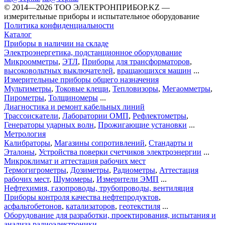
©️ 2014—2026
ТОО ЭЛЕКТРОНПРИБОР.KZ
—
измерительные приборы и испытательное оборудование
Политика конфиденциальности
Каталог
Приборы в наличии на складе
Электроэнергетика, подстанционное оборудование
Микроомметры
,
ЭТЛ
,
Приборы для трансформаторов
,
высоковольтных выключателей
,
вращающихся машин
...
Измерительные приборы общего назначения
Мультиметры
,
Токовые клещи
,
Тепловизоры
,
Мегаомметры
,
Пирометры
,
Толщиномеры
...
Диагностика и ремонт кабельных линий
Трассоискатели
,
Лаборатории ОМП
,
Рефлектометры
,
Генераторы ударных волн
,
Прожигающие установки
...
Метрология
Калибраторы
,
Магазины сопротивлений
,
Стандарты и
Эталоны
,
Устройства поверки счетчиков электроэнергии
...
Микроклимат и аттестация рабочих мест
Термогигрометры
,
Дозиметры
,
Радиометры
,
Аттестация
рабочих мест
,
Шумомеры
,
Измерители ЭМП
...
Нефтехимия, газопроводы, трубопроводы, вентиляция
Приборы контроля качества нефтепродуктов
,
асфальтобетонов
,
катализаторов
,
геотекстиля
...
Оборудование для разработки, проектирования, испытания и
анализа радиоэлектроники