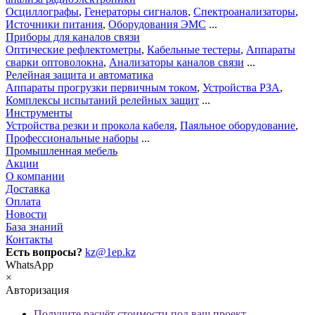
Осциллографы
,
Генераторы сигналов
,
Спектроанализаторы
,
Источники питания
,
Оборудования ЭМС
...
Приборы для каналов связи
Оптические рефлектометры
,
Кабельные тестеры
,
Аппараты
сварки оптоволокна
,
Анализаторы каналов связи
...
Релейная защита и автоматика
Аппараты прогрузки первичным током
,
Устройства РЗА
,
Комплексы испытаний релейных защит
...
Инструменты
Устройства резки и прокола кабеля
,
Паяльное оборудование
,
Профессиональные наборы
...
Промышленная мебель
Акции
О компании
Доставка
Оплата
Новости
База знаний
Контакты
Есть вопросы?
kz@1ep.kz
WhatsApp
×
Авторизация
Получите расчёт стоимости под ваш проект