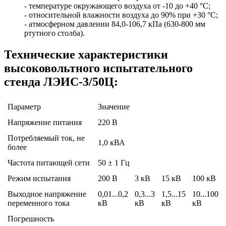
- температуре окружающего воздуха от -10 до +40 °C;
- относительной влажности воздуха до 90% при +30 °C;
- атмосферном давлении 84,0-106,7 кПа (630-800 мм
ртутного столба).
Технические характеристики
высоковольтного испытательного
стенда ЛЭИС-3/50Ц:
Параметр
Значение
Напряжение питания
220 В
Потребляемый ток, не
1,0 кВА
более
Частота питающей сети
50 ± 1 Гц
Режим испытания
200 В
3 кВ
15 кВ
100 кВ
Выходное напряжение
0,01...0,2
0,3...3
1,5...15
10...100
переменного тока
кВ
кВ
кВ
кВ
Погрешность