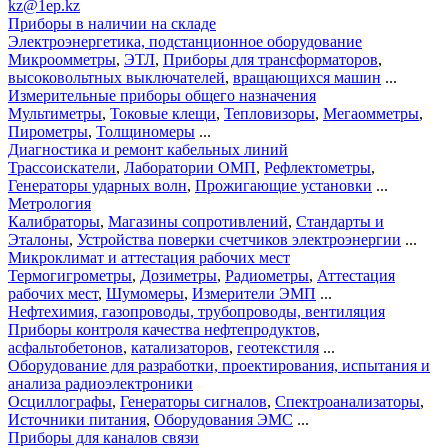
kz@1ep.kz
Приборы в наличии на складе
Электроэнергетика, подстанционное оборудование
Микроомметры
,
ЭТЛ
,
Приборы для трансформаторов
,
высоковольтных выключателей
,
вращающихся машин
...
Измерительные приборы общего назначения
Мультиметры
,
Токовые клещи
,
Тепловизоры
,
Мегаомметры
,
Пирометры
,
Толщиномеры
...
Диагностика и ремонт кабельных линий
Трассоискатели
,
Лаборатории ОМП
,
Рефлектометры
,
Генераторы ударных волн
,
Прожигающие установки
...
Метрология
Калибраторы
,
Магазины сопротивлений
,
Стандарты и
Эталоны
,
Устройства поверки счетчиков электроэнергии
...
Микроклимат и аттестация рабочих мест
Термогигрометры
,
Дозиметры
,
Радиометры
,
Аттестация
рабочих мест
,
Шумомеры
,
Измерители ЭМП
...
Нефтехимия, газопроводы, трубопроводы, вентиляция
Приборы контроля качества нефтепродуктов
,
асфальтобетонов
,
катализаторов
,
геотекстиля
...
Оборудование для разработки, проектирования, испытания и
анализа радиоэлектроники
Осциллографы
,
Генераторы сигналов
,
Спектроанализаторы
,
Источники питания
,
Оборудования ЭМС
...
Приборы для каналов связи