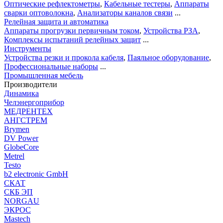
Оптические рефлектометры
,
Кабельные тестеры
,
Аппараты
сварки оптоволокна
,
Анализаторы каналов связи
...
Релейная защита и автоматика
Аппараты прогрузки первичным током
,
Устройства РЗА
,
Комплексы испытаний релейных защит
...
Инструменты
Устройства резки и прокола кабеля
,
Паяльное оборудование
,
Профессиональные наборы
...
Промышленная мебель
Производители
Динамика
Челэнергоприбор
МЕДРЕНТЕХ
АНГСТРЕМ
Brymen
DV Power
GlobeCore
Metrel
Testo
b2 electronic GmbH
СКАТ
СКБ ЭП
NORGAU
ЭКРОС
Mastech