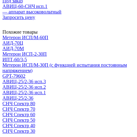
Под заказ
АВИЦ-60-СНЧ исп.1
— аппарат высоковольтный
Запросить цену
Похожие товары
Метерон ИСП/М-60П
АИД-70Ц
АИД-70М
Метерон ИСП-2-30П
ИПТ-60/3-5
Метерон ИСП/М-30П (с функцией испытания постоянным
напряжением)
GPT-79602
АВИЦ-25/2-36 исп.3
АВИЦ-25/2-36 исп.2
АВИЦ-25/2-36 исп.1
АВИЦ-25/2-36
СНЧ Спектр 80
СНЧ Спектр 70
СНЧ Спектр 60
СНЧ Спектр 50
СНЧ Спектр 40
СНЧ Спектр 30