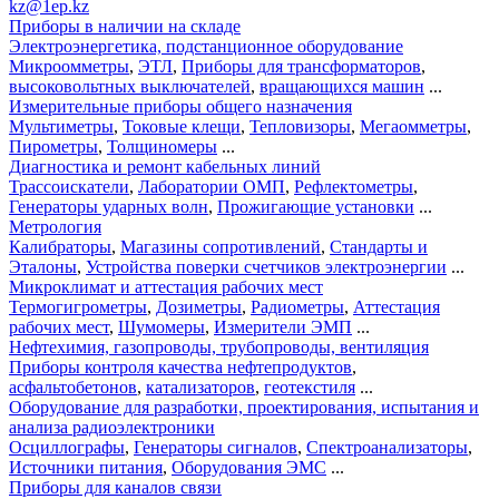
kz@1ep.kz
Приборы в наличии на складе
Электроэнергетика, подстанционное оборудование
Микроомметры
,
ЭТЛ
,
Приборы для трансформаторов
,
высоковольтных выключателей
,
вращающихся машин
...
Измерительные приборы общего назначения
Мультиметры
,
Токовые клещи
,
Тепловизоры
,
Мегаомметры
,
Пирометры
,
Толщиномеры
...
Диагностика и ремонт кабельных линий
Трассоискатели
,
Лаборатории ОМП
,
Рефлектометры
,
Генераторы ударных волн
,
Прожигающие установки
...
Метрология
Калибраторы
,
Магазины сопротивлений
,
Стандарты и
Эталоны
,
Устройства поверки счетчиков электроэнергии
...
Микроклимат и аттестация рабочих мест
Термогигрометры
,
Дозиметры
,
Радиометры
,
Аттестация
рабочих мест
,
Шумомеры
,
Измерители ЭМП
...
Нефтехимия, газопроводы, трубопроводы, вентиляция
Приборы контроля качества нефтепродуктов
,
асфальтобетонов
,
катализаторов
,
геотекстиля
...
Оборудование для разработки, проектирования, испытания и
анализа радиоэлектроники
Осциллографы
,
Генераторы сигналов
,
Спектроанализаторы
,
Источники питания
,
Оборудования ЭМС
...
Приборы для каналов связи