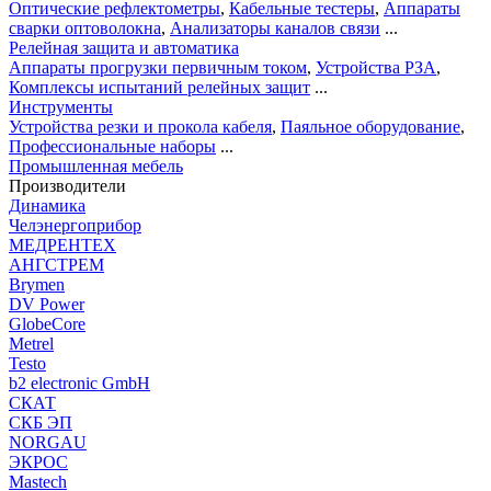
Оптические рефлектометры
,
Кабельные тестеры
,
Аппараты
сварки оптоволокна
,
Анализаторы каналов связи
...
Релейная защита и автоматика
Аппараты прогрузки первичным током
,
Устройства РЗА
,
Комплексы испытаний релейных защит
...
Инструменты
Устройства резки и прокола кабеля
,
Паяльное оборудование
,
Профессиональные наборы
...
Промышленная мебель
Производители
Динамика
Челэнергоприбор
МЕДРЕНТЕХ
АНГСТРЕМ
Brymen
DV Power
GlobeCore
Metrel
Testo
b2 electronic GmbH
СКАТ
СКБ ЭП
NORGAU
ЭКРОС
Mastech