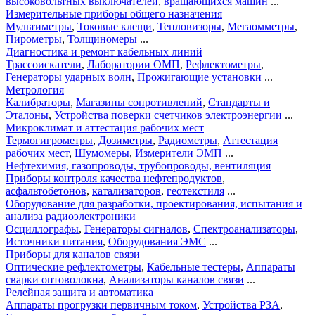
высоковольтных выключателей
,
вращающихся машин
...
Измерительные приборы общего назначения
Мультиметры
,
Токовые клещи
,
Тепловизоры
,
Мегаомметры
,
Пирометры
,
Толщиномеры
...
Диагностика и ремонт кабельных линий
Трассоискатели
,
Лаборатории ОМП
,
Рефлектометры
,
Генераторы ударных волн
,
Прожигающие установки
...
Метрология
Калибраторы
,
Магазины сопротивлений
,
Стандарты и
Эталоны
,
Устройства поверки счетчиков электроэнергии
...
Микроклимат и аттестация рабочих мест
Термогигрометры
,
Дозиметры
,
Радиометры
,
Аттестация
рабочих мест
,
Шумомеры
,
Измерители ЭМП
...
Нефтехимия, газопроводы, трубопроводы, вентиляция
Приборы контроля качества нефтепродуктов
,
асфальтобетонов
,
катализаторов
,
геотекстиля
...
Оборудование для разработки, проектирования, испытания и
анализа радиоэлектроники
Осциллографы
,
Генераторы сигналов
,
Спектроанализаторы
,
Источники питания
,
Оборудования ЭМС
...
Приборы для каналов связи
Оптические рефлектометры
,
Кабельные тестеры
,
Аппараты
сварки оптоволокна
,
Анализаторы каналов связи
...
Релейная защита и автоматика
Аппараты прогрузки первичным током
,
Устройства РЗА
,