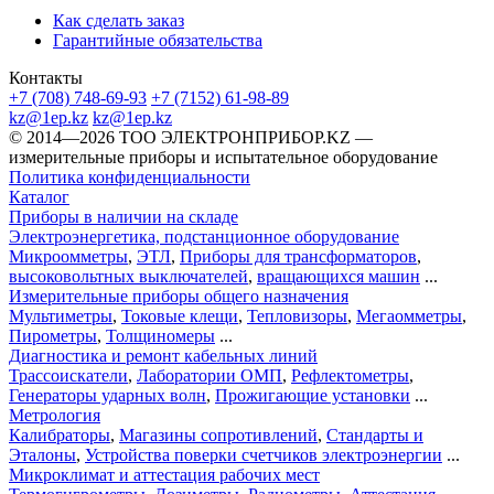
Как сделать заказ
Гарантийные обязательства
Контакты
+7 (708) 748-69-93
+7 (7152) 61-98-89
kz@1ep.kz
kz@1ep.kz
©️ 2014—2026
ТОО ЭЛЕКТРОНПРИБОР.KZ
—
измерительные приборы и испытательное оборудование
Политика конфиденциальности
Каталог
Приборы в наличии на складе
Электроэнергетика, подстанционное оборудование
Микроомметры
,
ЭТЛ
,
Приборы для трансформаторов
,
высоковольтных выключателей
,
вращающихся машин
...
Измерительные приборы общего назначения
Мультиметры
,
Токовые клещи
,
Тепловизоры
,
Мегаомметры
,
Пирометры
,
Толщиномеры
...
Диагностика и ремонт кабельных линий
Трассоискатели
,
Лаборатории ОМП
,
Рефлектометры
,
Генераторы ударных волн
,
Прожигающие установки
...
Метрология
Калибраторы
,
Магазины сопротивлений
,
Стандарты и
Эталоны
,
Устройства поверки счетчиков электроэнергии
...
Микроклимат и аттестация рабочих мест