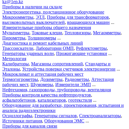
kz@1ep.kz
Приборы в наличии на складе
Электроэнергетика, подстанционное оборудование
Микроомметры
,
ЭТЛ
,
Приборы для трансформаторов
,
высоковольтных выключателей
,
вращающихся машин
...
Измерительные приборы общего назначения
Мультиметры
,
Токовые клещи
,
Тепловизоры
,
Мегаомметры
,
Пирометры
,
Толщиномеры
...
Диагностика и ремонт кабельных линий
Трассоискатели
,
Лаборатории ОМП
,
Рефлектометры
,
Генераторы ударных волн
,
Прожигающие установки
...
Метрология
Калибраторы
,
Магазины сопротивлений
,
Стандарты и
Эталоны
,
Устройства поверки счетчиков электроэнергии
...
Микроклимат и аттестация рабочих мест
Термогигрометры
,
Дозиметры
,
Радиометры
,
Аттестация
рабочих мест
,
Шумомеры
,
Измерители ЭМП
...
Нефтехимия, газопроводы, трубопроводы, вентиляция
Приборы контроля качества нефтепродуктов
,
асфальтобетонов
,
катализаторов
,
геотекстиля
...
Оборудование для разработки, проектирования, испытания и
анализа радиоэлектроники
Осциллографы
,
Генераторы сигналов
,
Спектроанализаторы
,
Источники питания
,
Оборудования ЭМС
...
Приборы для каналов связи