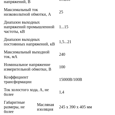
напряжений, В
Максимальный ток
25
низковольтной обмотки, А
Диапазон выходных
напряжений промышленной
1...15
частоты, кВ
Диапазон выходных
1,5...21
постоянных напряжений, кВ
Максимальный выходной
240
ток, мА
Номинальное напряжение
100
измерительной обмотки, В
Коэффициент
15000В/100В
трансформации
Ток холостого хода, А, не
1,4
более
Габаритные
Масляная
размеры, не
245 х 390 х 405 мм
изоляция
более