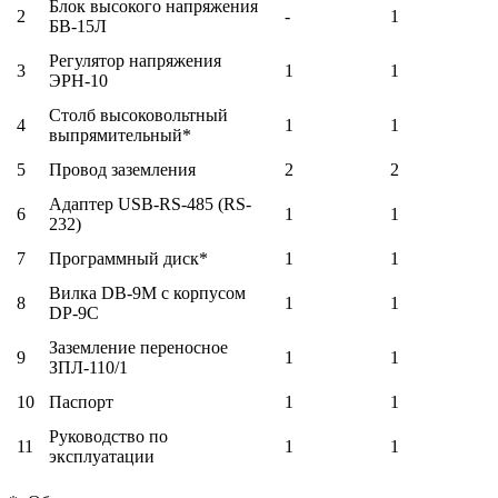
Блок высокого напряжения
2
-
1
БВ-15Л
Регулятор напряжения
3
1
1
ЭРН-10
Столб высоковольтный
4
1
1
выпрямительный*
5
Провод заземления
2
2
Адаптер USB-RS-485 (RS-
6
1
1
232)
7
Программный диск*
1
1
Вилка DB-9М с корпусом
8
1
1
DP-9C
Заземление переносное
9
1
1
ЗПЛ-110/1
10
Паспорт
1
1
Руководство по
11
1
1
эксплуатации