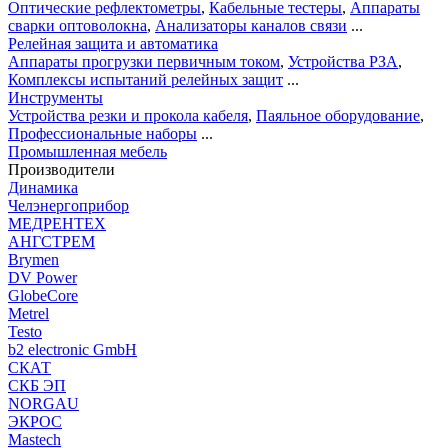
Оптические рефлектометры
,
Кабельные тестеры
,
Аппараты
сварки оптоволокна
,
Анализаторы каналов связи
...
Релейная защита и автоматика
Аппараты прогрузки первичным током
,
Устройства РЗА
,
Комплексы испытаний релейных защит
...
Инструменты
Устройства резки и прокола кабеля
,
Паяльное оборудование
,
Профессиональные наборы
...
Промышленная мебель
Производители
Динамика
Челэнергоприбор
МЕДРЕНТЕХ
АНГСТРЕМ
Brymen
DV Power
GlobeCore
Metrel
Testo
b2 electronic GmbH
СКАТ
СКБ ЭП
NORGAU
ЭКРОС
Mastech