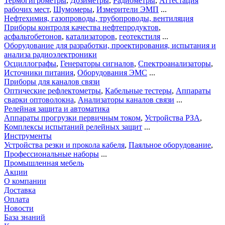
Термогигрометры
,
Дозиметры
,
Радиометры
,
Аттестация
рабочих мест
,
Шумомеры
,
Измерители ЭМП
...
Нефтехимия, газопроводы, трубопроводы, вентиляция
Приборы контроля качества нефтепродуктов
,
асфальтобетонов
,
катализаторов
,
геотекстиля
...
Оборудование для разработки, проектирования, испытания и
анализа радиоэлектроники
Осциллографы
,
Генераторы сигналов
,
Спектроанализаторы
,
Источники питания
,
Оборудования ЭМС
...
Приборы для каналов связи
Оптические рефлектометры
,
Кабельные тестеры
,
Аппараты
сварки оптоволокна
,
Анализаторы каналов связи
...
Релейная защита и автоматика
Аппараты прогрузки первичным током
,
Устройства РЗА
,
Комплексы испытаний релейных защит
...
Инструменты
Устройства резки и прокола кабеля
,
Паяльное оборудование
,
Профессиональные наборы
...
Промышленная мебель
Акции
О компании
Доставка
Оплата
Новости
База знаний