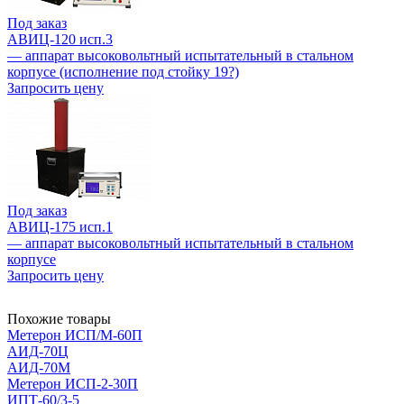
Под заказ
АВИЦ-120 исп.3
— аппарат высоковольтный испытательный в стальном
корпусе (исполнение под стойку 19?)
Запросить цену
Под заказ
АВИЦ-175 исп.1
— аппарат высоковольтный испытательный в стальном
корпусе
Запросить цену
Похожие товары
Метерон ИСП/М-60П
АИД-70Ц
АИД-70М
Метерон ИСП-2-30П
ИПТ-60/3-5