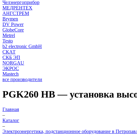
Челэнергоприбор
МЕДРЕНТЕХ
АНГСТРЕМ
Brymen
DV Power
GlobeCore
Metrel
Testo
b2 electronic GmbH
СКАТ
СКБ ЭП
NORGAU
ЭКРОС
Mastech
все производители
PGK260 HB — установка высо
Главная
–
Каталог
–
Электроэнергетика, подстанционное оборудование в Петропав
–