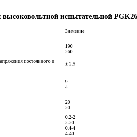
и высоковольтной испытательной PGK2
Значение
190
260
апряжения постоянного и
± 2,5
9
4
20
20
0,2-2
2-20
0,4-4
4-40