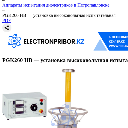
Аппараты испытания диэлектриков в Петропавловске
–
PGK260 HB — установка высоковольтная испытательная
PDF
PGK260 HB — установка высоковольтная испыта