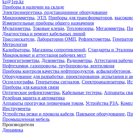
kz@1ep.kz
Приборы в наличии на складе
Электроэнергетика, подстанционное оборудование
Микроомметры
,
ЭТЛ
,
Приборы для трансформаторов
,
высоков
Измерительные приборы общего назначения
Мультиметры
,
Токовые клещи
,
Тепловизоры
,
Мегаомметры
,
Пи
Диагностика и ремонт кабельных линий
Трассоискатели
,
Лаборатории ОМП
,
Рефлектометры
,
Генерато
Метрология
Калибраторы
,
Магазины сопротивлений
,
Стандарты и Эталон
Микроклимат и аттестация рабочих мест
Термогигрометры
,
Дозиметры
,
Радиометры
,
Аттестация рабочи
Нефтехимия, газопроводы, трубопроводы, вентиляция
Приборы контроля качества нефтепродуктов
,
асфальтобетонов
,
Оборудование для разработки, проектирования, испытания и а
Осциллографы
,
Генераторы сигналов
,
Спектроанализаторы
,
Ис
Приборы для каналов связи
Оптические рефлектометры
,
Кабельные тестеры
,
Аппараты сва
Релейная защита и автоматика
Аппараты прогрузки первичным током
,
Устройства РЗА
,
Компл
Инструменты
Устройства резки и прокола кабеля
,
Паяльное оборудование
,
Пр
Промышленная мебель
Производители
Динамика