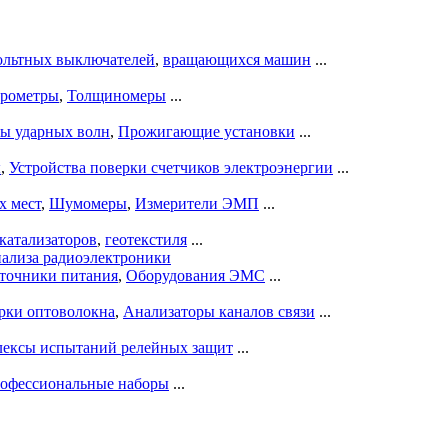
ольтных выключателей
,
вращающихся машин
...
рометры
,
Толщиномеры
...
ры ударных волн
,
Прожигающие установки
...
ы
,
Устройства поверки счетчиков электроэнергии
...
х мест
,
Шумомеры
,
Измерители ЭМП
...
катализаторов
,
геотекстиля
...
нализа радиоэлектроники
точники питания
,
Оборудования ЭМС
...
рки оптоволокна
,
Анализаторы каналов связи
...
ексы испытаний релейных защит
...
офессиональные наборы
...