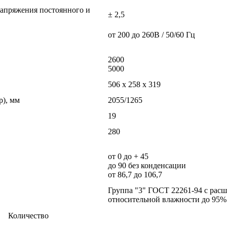
апряжения постоянного и
± 2,5
от 200 до 260В / 50/60 Гц
2600
5000
506 х 258 х 319
р), мм
2055/1265
19
280
от 0 до + 45
до 90 без конденсации
от 86,7 до 106,7
Группа "3" ГОСТ 22261-94 с расш
относительной влажности до 95%
Количество