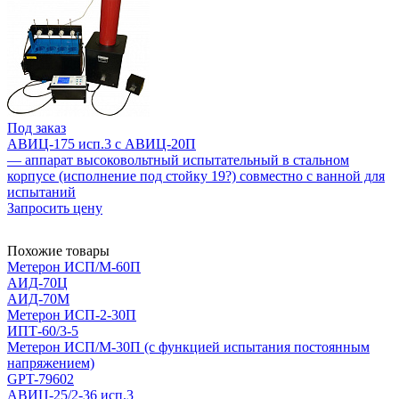
Под заказ
АВИЦ-175 исп.3 c АВИЦ-20П
— аппарат высоковольтный испытательный в стальном
корпусе (исполнение под стойку 19?) совместно с ванной для
испытаний
Запросить цену
Похожие товары
Метерон ИСП/М-60П
АИД-70Ц
АИД-70М
Метерон ИСП-2-30П
ИПТ-60/3-5
Метерон ИСП/М-30П (с функцией испытания постоянным
напряжением)
GPT-79602
АВИЦ-25/2-36 исп.3