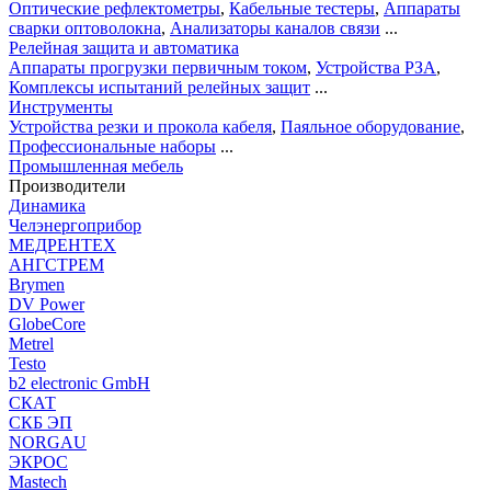
Оптические рефлектометры
,
Кабельные тестеры
,
Аппараты
сварки оптоволокна
,
Анализаторы каналов связи
...
Релейная защита и автоматика
Аппараты прогрузки первичным током
,
Устройства РЗА
,
Комплексы испытаний релейных защит
...
Инструменты
Устройства резки и прокола кабеля
,
Паяльное оборудование
,
Профессиональные наборы
...
Промышленная мебель
Производители
Динамика
Челэнергоприбор
МЕДРЕНТЕХ
АНГСТРЕМ
Brymen
DV Power
GlobeCore
Metrel
Testo
b2 electronic GmbH
СКАТ
СКБ ЭП
NORGAU
ЭКРОС
Mastech