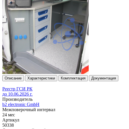
Описание
Характеристики
Комплектация
Документация
Реестр ГСИ РК
до 10.06.2026 г.
Производитель
b2 electronic GmbH
Межповерочный интервал
24 мес
Артикул
50338