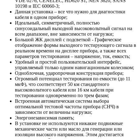
VDE 0276, CENELEC, HD620 S1, NEN 3620, SANS
10198 и IEC 60060-3;
Данная установка – все что нужно для диагностики
кабеля в одном приборе;
Идеальный, симметричный, полностью
синусоидальный выходной высоковольтный сигнал на
всем диапазоне, вне зависимости от нагрузки;
Большой ЖК дисплей с подсветкой - Графическое
отображение формы выходного тестирующего сигнала в
реальном времени на дисплее прибора, а также всех
параметров тестирования – напряжение, ток, емкость;
Удобный и простой пользовательский интерфейс,
управляемый только одним навигационным колесиком;
Одноблочная, ударопрочная конструкция прибора;
Огромный потенциал тестирования по емкости (до 11
мкФ), что соответствует 50 км стандартного
высоковольтного кабеля или 16 км кабеля при
тестировании одновременно по трем фазам;
Встроенная автоматическая система выбора
оптимальной тестовой частоты прибора (СНЧ) в
зависимости от величины нагрузки;
Энергонезависимая память;
В установке не используются никакие подвижные
механические части или масло для генерации или
изоляции высокого напряжения. Этим достигается