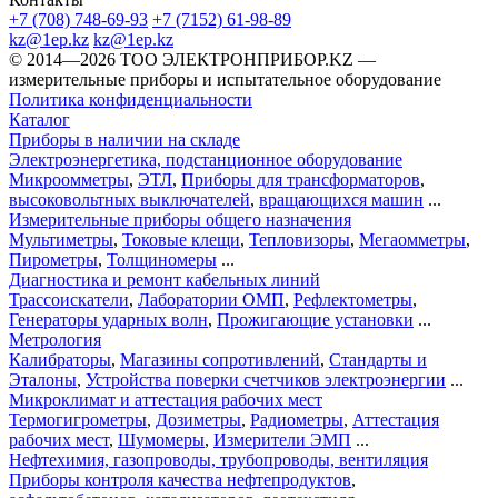
+7 (708) 748-69-93
+7 (7152) 61-98-89
kz@1ep.kz
kz@1ep.kz
©️ 2014—2026
ТОО ЭЛЕКТРОНПРИБОР.KZ
—
измерительные приборы и испытательное оборудование
Политика конфиденциальности
Каталог
Приборы в наличии на складе
Электроэнергетика, подстанционное оборудование
Микроомметры
,
ЭТЛ
,
Приборы для трансформаторов
,
высоковольтных выключателей
,
вращающихся машин
...
Измерительные приборы общего назначения
Мультиметры
,
Токовые клещи
,
Тепловизоры
,
Мегаомметры
,
Пирометры
,
Толщиномеры
...
Диагностика и ремонт кабельных линий
Трассоискатели
,
Лаборатории ОМП
,
Рефлектометры
,
Генераторы ударных волн
,
Прожигающие установки
...
Метрология
Калибраторы
,
Магазины сопротивлений
,
Стандарты и
Эталоны
,
Устройства поверки счетчиков электроэнергии
...
Микроклимат и аттестация рабочих мест
Термогигрометры
,
Дозиметры
,
Радиометры
,
Аттестация
рабочих мест
,
Шумомеры
,
Измерители ЭМП
...
Нефтехимия, газопроводы, трубопроводы, вентиляция
Приборы контроля качества нефтепродуктов
,