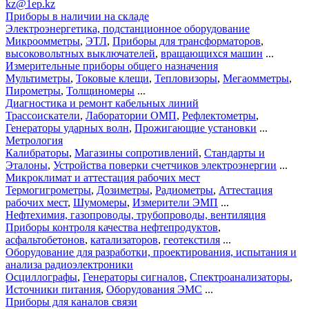
kz@1ep.kz
Приборы в наличии на складе
Электроэнергетика, подстанционное оборудование
Микроомметры
,
ЭТЛ
,
Приборы для трансформаторов
,
высоковольтных выключателей
,
вращающихся машин
...
Измерительные приборы общего назначения
Мультиметры
,
Токовые клещи
,
Тепловизоры
,
Мегаомметры
,
Пирометры
,
Толщиномеры
...
Диагностика и ремонт кабельных линий
Трассоискатели
,
Лаборатории ОМП
,
Рефлектометры
,
Генераторы ударных волн
,
Прожигающие установки
...
Метрология
Калибраторы
,
Магазины сопротивлений
,
Стандарты и
Эталоны
,
Устройства поверки счетчиков электроэнергии
...
Микроклимат и аттестация рабочих мест
Термогигрометры
,
Дозиметры
,
Радиометры
,
Аттестация
рабочих мест
,
Шумомеры
,
Измерители ЭМП
...
Нефтехимия, газопроводы, трубопроводы, вентиляция
Приборы контроля качества нефтепродуктов
,
асфальтобетонов
,
катализаторов
,
геотекстиля
...
Оборудование для разработки, проектирования, испытания и
анализа радиоэлектроники
Осциллографы
,
Генераторы сигналов
,
Спектроанализаторы
,
Источники питания
,
Оборудования ЭМС
...
Приборы для каналов связи