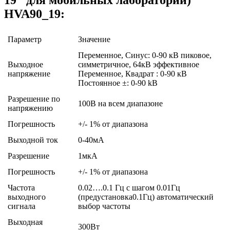
19" для мобильных лабораторий)
HVA90_19:
Параметр
Значение
Переменное, Синус: 0-90 кВ пиковое,
Выходное
симметричное, 64кВ эффективное
напряжение
Переменное, Квадрат : 0-90 кВ
Постоянное ±: 0-90 kВ
Разрешение по
100В на всем диапазоне
напряжению
Погрешность
+/- 1% от диапазона
Выходной ток
0-40мA
Разрешение
1мкA
Погрешность
+/- 1% от диапазона
Частота
0.02….0.1 Гц с шагом 0.01Гц
выходного
(предустановка0.1Гц) автоматический
сигнала
выбор частоты
Выходная
300Вт