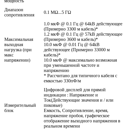
мощность
Диапазон
0.1 MΩ...5 ГΩ
сопротивления
1.0 мкФ @ 0.1 Гц @ 64kВ действующее
(Примерно 3300 м кабель)*
1.2 мкФ @ 0.1 Гц @ 57kВ действующее
Максимальная
(Примерно 3600 м кабель)*
выходная
10.0 мкФ @ 0.01 Гц @ 64kВ
нагрузка (при
действующее (Примерно 33000 м
макс
кабель)*
напряжении)
10.0 мкФ @ максимально возможная
при уменьшенной частоте и
напряжению
* Рассчитано для типичного кабеля с
емкостью 330пФ/м
Цифровой дисплей для прямой
индикации : Напряжение и
Ток(Действующие значения и / или
Измерительный
пиковые)
блок
Емкость, Сопротивление, время,
напряжение пробоя, графическое
отображение выходного напряжения в
реальном времени