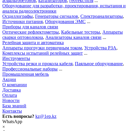
асфальтобетонов
,
катализаторов
,
геотекстиля
...
Оборудование для разработки, проектирования, испытания и
анализа радиоэлектроники
Осциллографы
,
Генераторы сигналов
,
Спектроанализаторы
,
Источники питания
,
Оборудования ЭМС
...
Приборы для каналов связи
Оптические рефлектометры
,
Кабельные тестеры
,
Аппараты
сварки оптоволокна
,
Анализаторы каналов связи
...
Релейная защита и автоматика
Аппараты прогрузки первичным током
,
Устройства РЗА
,
Комплексы испытаний релейных защит
...
Инструменты
Устройства резки и прокола кабеля
,
Паяльное оборудование
,
Профессиональные наборы
...
Промышленная мебель
Акции
О компании
Доставка
Оплата
Новости
База знаний
Контакты
Есть вопросы?
kz@1ep.kz
WhatsApp
×