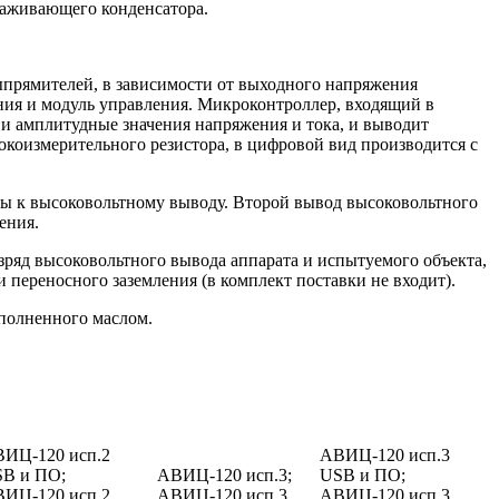
лаживающего конденсатора.
прямителей, в зависимости от выходного напряжения
ния и модуль управления. Микроконтроллер, входящий в
 и амплитудные значения напряжения и тока, и выводит
коизмерительного резистора, в цифровой вид производится с
ы к высоковольтному выводу. Второй вывод высоковольтного
ения.
азряд высоковольтного вывода аппарата и испытуемого объекта,
переносного заземления (в комплект поставки не входит).
аполненного маслом.
ИЦ-120 исп.2
АВИЦ-120 исп.3
B и ПО;
АВИЦ-120 исп.3;
USB и ПО;
ИЦ-120 исп.2
АВИЦ-120 исп.3
АВИЦ-120 исп.3