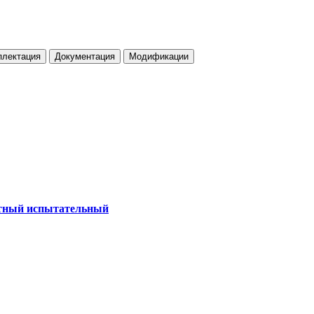
плектация
Документация
Модификации
тный испытательный