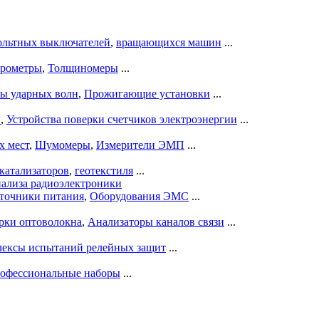
ольтных выключателей
,
вращающихся машин
...
рометры
,
Толщиномеры
...
ры ударных волн
,
Прожигающие установки
...
ы
,
Устройства поверки счетчиков электроэнергии
...
х мест
,
Шумомеры
,
Измерители ЭМП
...
катализаторов
,
геотекстиля
...
нализа радиоэлектроники
точники питания
,
Оборудования ЭМС
...
рки оптоволокна
,
Анализаторы каналов связи
...
ексы испытаний релейных защит
...
офессиональные наборы
...