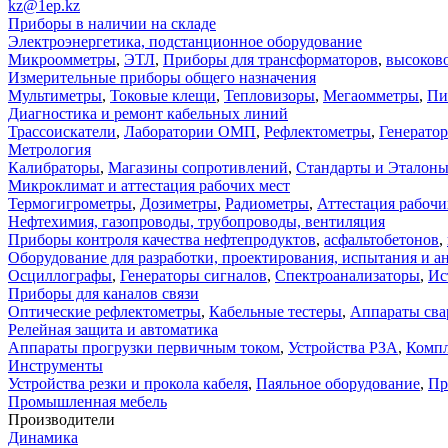
kz@1ep.kz
Приборы в наличии на складе
Электроэнергетика, подстанционное оборудование
Микроомметры
,
ЭТЛ
,
Приборы для трансформаторов
,
высоков
Измерительные приборы общего назначения
Мультиметры
,
Токовые клещи
,
Тепловизоры
,
Мегаомметры
,
Пи
Диагностика и ремонт кабельных линий
Трассоискатели
,
Лаборатории ОМП
,
Рефлектометры
,
Генерато
Метрология
Калибраторы
,
Магазины сопротивлений
,
Стандарты и Эталон
Микроклимат и аттестация рабочих мест
Термогигрометры
,
Дозиметры
,
Радиометры
,
Аттестация рабочи
Нефтехимия, газопроводы, трубопроводы, вентиляция
Приборы контроля качества нефтепродуктов
,
асфальтобетонов
,
Оборудование для разработки, проектирования, испытания и а
Осциллографы
,
Генераторы сигналов
,
Спектроанализаторы
,
Ис
Приборы для каналов связи
Оптические рефлектометры
,
Кабельные тестеры
,
Аппараты сва
Релейная защита и автоматика
Аппараты прогрузки первичным током
,
Устройства РЗА
,
Компл
Инструменты
Устройства резки и прокола кабеля
,
Паяльное оборудование
,
Пр
Промышленная мебель
Производители
Динамика