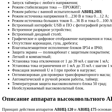
Запуск таймера с любого напряжения;
Режим стабилизации тока — ПРОЖИГ;
Режим работы с ванной испытательной
АВИЦ-20П
;
Режим источника напряжения 0…230 В и тока 0…12 А;
Режим источника больших токов 0…36 В и тока 0…100 А
Встроенный интерфейс USB и ПО с фотографией результа
Встроенное разрядное устройство;
Встроенный диодный столб;
Графическое и цифровое отображение напряжения и тока
Отсутствие коронации, гула, дребезга;
Влагопылезащитное исполнение блоков IP54 и IP60;
Защита экрана — поликарбонат с защитным покрытием;
Легкий и компактный;
Установка тока отключения от 1 до 39 мА с шагом 1 мА;
Установка тока ограничения от 1 мА до 35 мА с шагом 1 
Фиксация значений U и I при пробое в нагрузке;
Оптимизирован для проверки трансформаторного масла;
Автоматический и ручной режим работы, таймер;
Температурная защита высоковольтного блока 50 град;
Необслуживаемый высоковольтный блок.
Описание аппарата высоковольтного А
Принцип действия аппаратов
АВИЦ-120
и
АВИЦ-175
основан