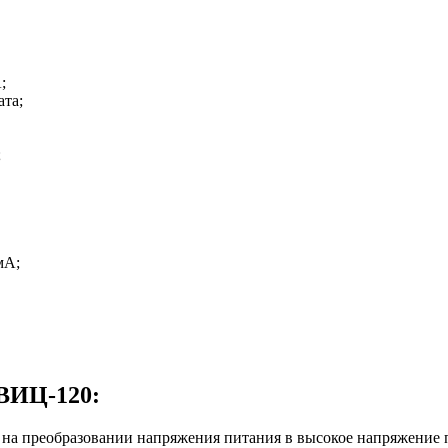
;
та;
;
мА;
ВИЦ-120:
 на преобразовании напряжения питания в высокое напряжение 