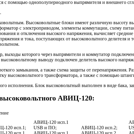
тся с помощью однополупериодного выпрямителя и внешнего сг
.
оковольтным. Высоковольтные блоки имеют различную высоту вы
форматор с электроприводом, элементы коммутации, схему пита
рования и отключения высокого напряжения, вычисляет средние
яжения и тока, поступающих от высоковольтного делителя и то
вольтном.
, выходы которого через выпрямители и коммутатор подключен
К высоковольтному выводу подключен делитель высокого напряж
роткого замыкания, а также схема защиты от перенапряжения. Р
ку высоковольтного трансформатора, а также с помощью штанги 
ого исполнения. Блок высоковольтный выполнен в виде бака, з
 высоковольтного АВИЦ-120:
ение
АВИЦ-120 исп.1
АВ
-120 исп.1;
USB и ПО;
АВИЦ-120 исп.2;
US
-120 исп.1
АВИЦ-120 исп.1
АВИЦ-120 исп.2
АВ