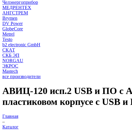
Челэнергоприбор
МЕДРЕНТЕХ
АНГСТРЕМ
Brymen
DV Power
GlobeCore
Metrel
Testo
b2 electronic GmbH
СКАТ
СКБ ЭП
NORGAU
ЭКРОС
Mastech
все производители
АВИЦ-120 исп.2 USB и ПО c 
пластиковом корпусе с USB и
Главная
–
Каталог