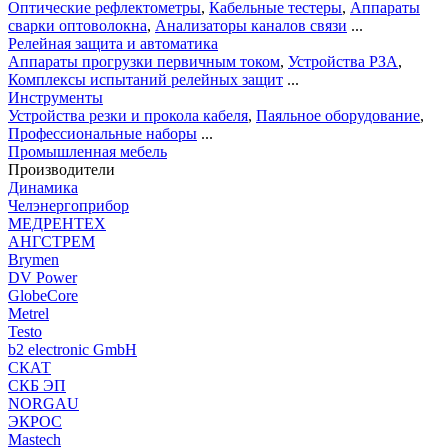
Оптические рефлектометры
,
Кабельные тестеры
,
Аппараты
сварки оптоволокна
,
Анализаторы каналов связи
...
Релейная защита и автоматика
Аппараты прогрузки первичным током
,
Устройства РЗА
,
Комплексы испытаний релейных защит
...
Инструменты
Устройства резки и прокола кабеля
,
Паяльное оборудование
,
Профессиональные наборы
...
Промышленная мебель
Производители
Динамика
Челэнергоприбор
МЕДРЕНТЕХ
АНГСТРЕМ
Brymen
DV Power
GlobeCore
Metrel
Testo
b2 electronic GmbH
СКАТ
СКБ ЭП
NORGAU
ЭКРОС
Mastech