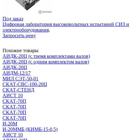
Под заказ
Цифровая лаборатория высоковольтных испытаний СИЗ и
электрооборудования,
Запросить цену
Похожие товары
АИДК-20Ц (с тремя комплектами валов)
АИДК-20Ц (с одним комплектом валов)
АИДК-20Ц
АИДМ-12/17
МИЛ СЭТ-50-01
СКАТ-СВС-100-20Ц
СКАТ-СТЕНД
АИСТ 10
СКАТ-70П
СКАТ-70П
СКАТ-70П
СКАТ-70П
И-20М
И-20ММБ (КИМБ-15-0,5)
АИСТ 10