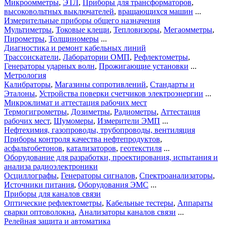
Микроомметры
,
ЭТЛ
,
Приборы для трансформаторов
,
высоковольтных выключателей
,
вращающихся машин
...
Измерительные приборы общего назначения
Мультиметры
,
Токовые клещи
,
Тепловизоры
,
Мегаомметры
,
Пирометры
,
Толщиномеры
...
Диагностика и ремонт кабельных линий
Трассоискатели
,
Лаборатории ОМП
,
Рефлектометры
,
Генераторы ударных волн
,
Прожигающие установки
...
Метрология
Калибраторы
,
Магазины сопротивлений
,
Стандарты и
Эталоны
,
Устройства поверки счетчиков электроэнергии
...
Микроклимат и аттестация рабочих мест
Термогигрометры
,
Дозиметры
,
Радиометры
,
Аттестация
рабочих мест
,
Шумомеры
,
Измерители ЭМП
...
Нефтехимия, газопроводы, трубопроводы, вентиляция
Приборы контроля качества нефтепродуктов
,
асфальтобетонов
,
катализаторов
,
геотекстиля
...
Оборудование для разработки, проектирования, испытания и
анализа радиоэлектроники
Осциллографы
,
Генераторы сигналов
,
Спектроанализаторы
,
Источники питания
,
Оборудования ЭМС
...
Приборы для каналов связи
Оптические рефлектометры
,
Кабельные тестеры
,
Аппараты
сварки оптоволокна
,
Анализаторы каналов связи
...
Релейная защита и автоматика