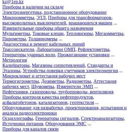
kz@1ep.kz
Приборы в наличии на складе
Электроэнергетика, подстанционное оборудование
Микроомметры
,
ЭТЛ
,
Приборы для трансформаторов
,
высоковольтных выключателей
,
вращающихся машин
...
Измерительные приборы общего назначения
Мультиметры
,
Токовые клещи
,
Тепловизоры
,
Мегаомметры
,
Пирометры
,
Толщиномеры
...
Диагностика и ремонт кабельных линий
Трассоискатели
,
Лаборатории ОМП
,
Рефлектометры
,
Генераторы ударных волн
,
Прожигающие установки
...
Метрология
Калибраторы
,
Магазины сопротивлений
,
Стандарты и
Эталоны
,
Устройства поверки счетчиков электроэнергии
...
Микроклимат и аттестация рабочих мест
Термогигрометры
,
Дозиметры
,
Радиометры
,
Аттестация
рабочих мест
,
Шумомеры
,
Измерители ЭМП
...
Нефтехимия, газопроводы, трубопроводы, вентиляция
Приборы контроля качества нефтепродуктов
,
асфальтобетонов
,
катализаторов
,
геотекстиля
...
Оборудование для разработки, проектирования, испытания и
анализа радиоэлектроники
Осциллографы
,
Генераторы сигналов
,
Спектроанализаторы
,
Источники питания
,
Оборудования ЭМС
...
Приборы для каналов связи