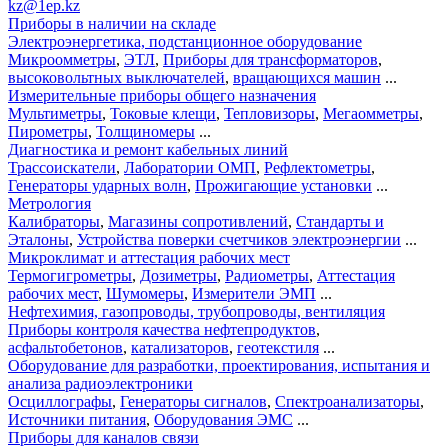
kz@1ep.kz
Приборы в наличии на складе
Электроэнергетика, подстанционное оборудование
Микроомметры
,
ЭТЛ
,
Приборы для трансформаторов
,
высоковольтных выключателей
,
вращающихся машин
...
Измерительные приборы общего назначения
Мультиметры
,
Токовые клещи
,
Тепловизоры
,
Мегаомметры
,
Пирометры
,
Толщиномеры
...
Диагностика и ремонт кабельных линий
Трассоискатели
,
Лаборатории ОМП
,
Рефлектометры
,
Генераторы ударных волн
,
Прожигающие установки
...
Метрология
Калибраторы
,
Магазины сопротивлений
,
Стандарты и
Эталоны
,
Устройства поверки счетчиков электроэнергии
...
Микроклимат и аттестация рабочих мест
Термогигрометры
,
Дозиметры
,
Радиометры
,
Аттестация
рабочих мест
,
Шумомеры
,
Измерители ЭМП
...
Нефтехимия, газопроводы, трубопроводы, вентиляция
Приборы контроля качества нефтепродуктов
,
асфальтобетонов
,
катализаторов
,
геотекстиля
...
Оборудование для разработки, проектирования, испытания и
анализа радиоэлектроники
Осциллографы
,
Генераторы сигналов
,
Спектроанализаторы
,
Источники питания
,
Оборудования ЭМС
...
Приборы для каналов связи