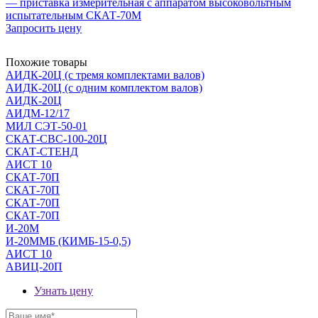
— приставка измерительная с аппаратом высоковольтным
испытательным СКАТ-70М
Запросить цену
Похожие товары
АИДК-20Ц (с тремя комплектами валов)
АИДК-20Ц (с одним комплектом валов)
АИДК-20Ц
АИДМ-12/17
МИЛ СЭТ-50-01
СКАТ-СВС-100-20Ц
СКАТ-СТЕНД
АИСТ 10
СКАТ-70П
СКАТ-70П
СКАТ-70П
СКАТ-70П
И-20М
И-20ММБ (КИМБ-15-0,5)
АИСТ 10
АВИЦ-20П
Узнать цену