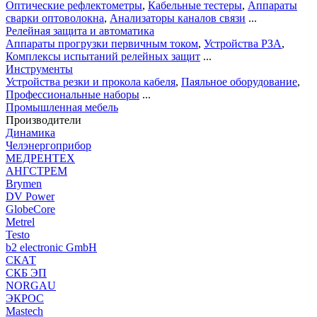
Оптические рефлектометры
,
Кабельные тестеры
,
Аппараты
сварки оптоволокна
,
Анализаторы каналов связи
...
Релейная защита и автоматика
Аппараты прогрузки первичным током
,
Устройства РЗА
,
Комплексы испытаний релейных защит
...
Инструменты
Устройства резки и прокола кабеля
,
Паяльное оборудование
,
Профессиональные наборы
...
Промышленная мебель
Производители
Динамика
Челэнергоприбор
МЕДРЕНТЕХ
АНГСТРЕМ
Brymen
DV Power
GlobeCore
Metrel
Testo
b2 electronic GmbH
СКАТ
СКБ ЭП
NORGAU
ЭКРОС
Mastech