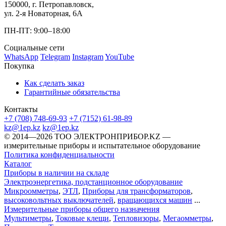
150000, г. Петропавловск,
ул. 2-я Новаторная, 6А
ПН-ПТ: 9:00–18:00
Социальные сети
WhatsApp
Telegram
Instagram
YouTube
Покупка
Как сделать заказ
Гарантийные обязательства
Контакты
+7 (708) 748-69-93
+7 (7152) 61-98-89
kz@1ep.kz
kz@1ep.kz
©️ 2014—2026
ТОО ЭЛЕКТРОНПРИБОР.KZ
—
измерительные приборы и испытательное оборудование
Политика конфиденциальности
Каталог
Приборы в наличии на складе
Электроэнергетика, подстанционное оборудование
Микроомметры
,
ЭТЛ
,
Приборы для трансформаторов
,
высоковольтных выключателей
,
вращающихся машин
...
Измерительные приборы общего назначения
Мультиметры
,
Токовые клещи
,
Тепловизоры
,
Мегаомметры
,