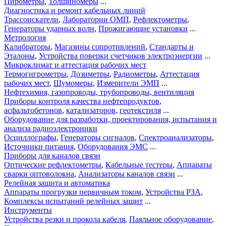
Пирометры
,
Толщиномеры
...
Диагностика и ремонт кабельных линий
Трассоискатели
,
Лаборатории ОМП
,
Рефлектометры
,
Генераторы ударных волн
,
Прожигающие установки
...
Метрология
Калибраторы
,
Магазины сопротивлений
,
Стандарты и
Эталоны
,
Устройства поверки счетчиков электроэнергии
...
Микроклимат и аттестация рабочих мест
Термогигрометры
,
Дозиметры
,
Радиометры
,
Аттестация
рабочих мест
,
Шумомеры
,
Измерители ЭМП
...
Нефтехимия, газопроводы, трубопроводы, вентиляция
Приборы контроля качества нефтепродуктов
,
асфальтобетонов
,
катализаторов
,
геотекстиля
...
Оборудование для разработки, проектирования, испытания и
анализа радиоэлектроники
Осциллографы
,
Генераторы сигналов
,
Спектроанализаторы
,
Источники питания
,
Оборудования ЭМС
...
Приборы для каналов связи
Оптические рефлектометры
,
Кабельные тестеры
,
Аппараты
сварки оптоволокна
,
Анализаторы каналов связи
...
Релейная защита и автоматика
Аппараты прогрузки первичным током
,
Устройства РЗА
,
Комплексы испытаний релейных защит
...
Инструменты
Устройства резки и прокола кабеля
,
Паяльное оборудование
,