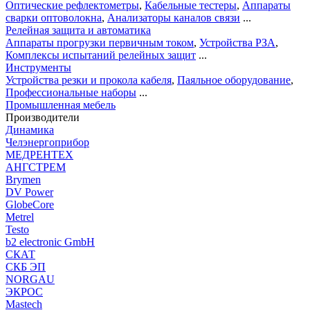
Оптические рефлектометры
,
Кабельные тестеры
,
Аппараты
сварки оптоволокна
,
Анализаторы каналов связи
...
Релейная защита и автоматика
Аппараты прогрузки первичным током
,
Устройства РЗА
,
Комплексы испытаний релейных защит
...
Инструменты
Устройства резки и прокола кабеля
,
Паяльное оборудование
,
Профессиональные наборы
...
Промышленная мебель
Производители
Динамика
Челэнергоприбор
МЕДРЕНТЕХ
АНГСТРЕМ
Brymen
DV Power
GlobeCore
Metrel
Testo
b2 electronic GmbH
СКАТ
СКБ ЭП
NORGAU
ЭКРОС
Mastech