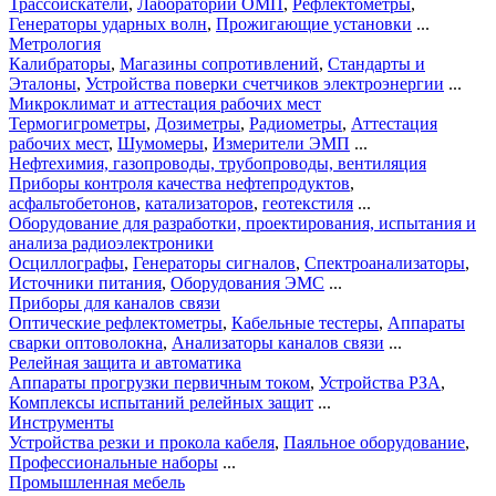
Трассоискатели
,
Лаборатории ОМП
,
Рефлектометры
,
Генераторы ударных волн
,
Прожигающие установки
...
Метрология
Калибраторы
,
Магазины сопротивлений
,
Стандарты и
Эталоны
,
Устройства поверки счетчиков электроэнергии
...
Микроклимат и аттестация рабочих мест
Термогигрометры
,
Дозиметры
,
Радиометры
,
Аттестация
рабочих мест
,
Шумомеры
,
Измерители ЭМП
...
Нефтехимия, газопроводы, трубопроводы, вентиляция
Приборы контроля качества нефтепродуктов
,
асфальтобетонов
,
катализаторов
,
геотекстиля
...
Оборудование для разработки, проектирования, испытания и
анализа радиоэлектроники
Осциллографы
,
Генераторы сигналов
,
Спектроанализаторы
,
Источники питания
,
Оборудования ЭМС
...
Приборы для каналов связи
Оптические рефлектометры
,
Кабельные тестеры
,
Аппараты
сварки оптоволокна
,
Анализаторы каналов связи
...
Релейная защита и автоматика
Аппараты прогрузки первичным током
,
Устройства РЗА
,
Комплексы испытаний релейных защит
...
Инструменты
Устройства резки и прокола кабеля
,
Паяльное оборудование
,
Профессиональные наборы
...
Промышленная мебель