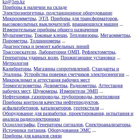
kz@1ep.kz
Приборы в наличии на складе
Электроэнергетика, подстанционное оборудование
Микроомметры
,
ЭТЛ
,
Приборы для трансформаторов
,
высоковольтных выключателей
,
вращающихся машин
...
Измерительные приборы общего назначения
Мультиметры
,
Токовые клещи
,
Тепловизоры
,
Мегаомметры
,
Пирометры
,
Толщиномеры
...
Диагностика и ремонт кабельных линий
Трассоискатели
,
Лаборатории ОМП
,
Рефлектометры
,
Генераторы ударных волн
,
Прожигающие установки
...
Метрология
Калибраторы
,
Магазины сопротивлений
,
Стандарты и
Эталоны
,
Устройства поверки счетчиков электроэнергии
...
Микроклимат и аттестация рабочих мест
Термогигрометры
,
Дозиметры
,
Радиометры
,
Аттестация
рабочих мест
,
Шумомеры
,
Измерители ЭМП
...
Нефтехимия, газопроводы, трубопроводы, вентиляция
Приборы контроля качества нефтепродуктов
,
асфальтобетонов
,
катализаторов
,
геотекстиля
...
Оборудование для разработки, проектирования, испытания и
анализа радиоэлектроники
Осциллографы
,
Генераторы сигналов
,
Спектроанализаторы
,
Источники питания
,
Оборудования ЭМС
...
Приборы для каналов связи