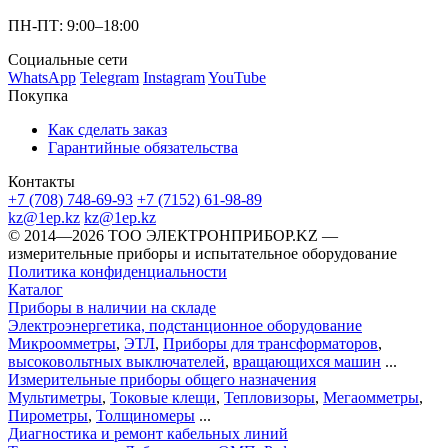
ПН-ПТ: 9:00–18:00
Социальные сети
WhatsApp
Telegram
Instagram
YouTube
Покупка
Как сделать заказ
Гарантийные обязательства
Контакты
+7 (708) 748-69-93
+7 (7152) 61-98-89
kz@1ep.kz
kz@1ep.kz
©️ 2014—2026
ТОО ЭЛЕКТРОНПРИБОР.KZ
—
измерительные приборы и испытательное оборудование
Политика конфиденциальности
Каталог
Приборы в наличии на складе
Электроэнергетика, подстанционное оборудование
Микроомметры
,
ЭТЛ
,
Приборы для трансформаторов
,
высоковольтных выключателей
,
вращающихся машин
...
Измерительные приборы общего назначения
Мультиметры
,
Токовые клещи
,
Тепловизоры
,
Мегаомметры
,
Пирометры
,
Толщиномеры
...
Диагностика и ремонт кабельных линий