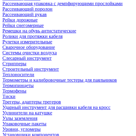
Рассеивающая упаковка с демпфирующими прослойками
Рассеивающий поролон
Рассеивающий рукав
Рейки дорожные
Рейки снегомерные
Ремешки на обувь антистатические
Ролики для протяжки кабеля
Рулетки измерительные
Сварочное оборудование
Системы очистки воздуха
Слесарный инструмент
Стрипперы
Строительный инструмент
Теплоносители
Термометры и калибровочные тестеры для паяльников
Термопинцеты
Термофены
Тиски
Трегеры, адаптеры трегеров
Ударный инструмент для расшивки кабеля на кросс
Удлинители на катушке
Узлы заземления
Упаковочные пакеты
Уровни, угломеры
Установщики компонентов