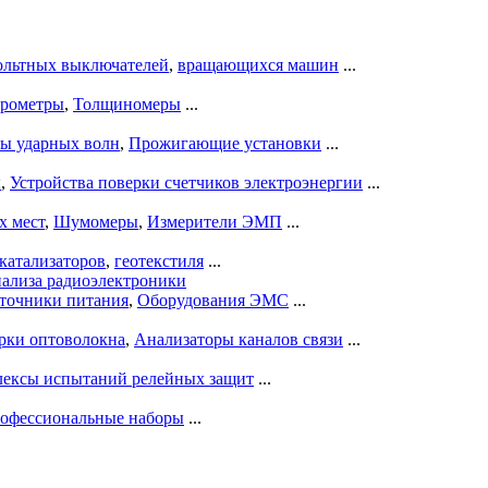
ольтных выключателей
,
вращающихся машин
...
рометры
,
Толщиномеры
...
ры ударных волн
,
Прожигающие установки
...
ы
,
Устройства поверки счетчиков электроэнергии
...
х мест
,
Шумомеры
,
Измерители ЭМП
...
катализаторов
,
геотекстиля
...
нализа радиоэлектроники
точники питания
,
Оборудования ЭМС
...
рки оптоволокна
,
Анализаторы каналов связи
...
ексы испытаний релейных защит
...
офессиональные наборы
...