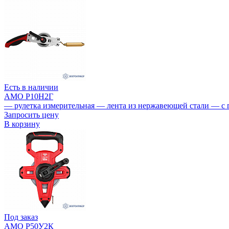
Есть в наличии
AMO Р10Н2Г
— рулетка измерительная — лента из нержавеющей стали — с 
Запросить цену
В корзину
Под заказ
AMO Р50У2К