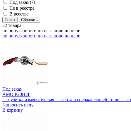
Под заказ (
7
)
Не в реестре
В реестре
32 товара
по популярности
по названию
по цене
по популярности
по названию
по цене
Под заказ
AMO Р20Н2Г
— рулетка измерительная — лента из нержавеющей стали — с 
Запросить цену
В корзину