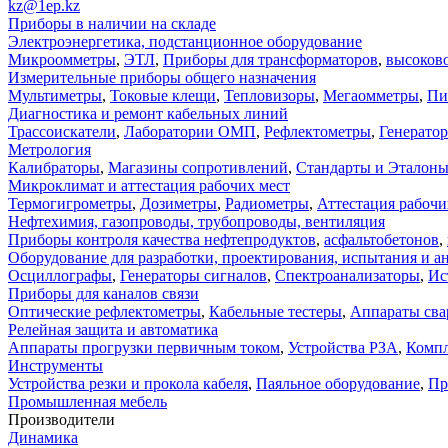
kz@1ep.kz
Приборы в наличии на складе
Электроэнергетика, подстанционное оборудование
Микроомметры
,
ЭТЛ
,
Приборы для трансформаторов
,
высоков
Измерительные приборы общего назначения
Мультиметры
,
Токовые клещи
,
Тепловизоры
,
Мегаомметры
,
Пи
Диагностика и ремонт кабельных линий
Трассоискатели
,
Лаборатории ОМП
,
Рефлектометры
,
Генерато
Метрология
Калибраторы
,
Магазины сопротивлений
,
Стандарты и Эталон
Микроклимат и аттестация рабочих мест
Термогигрометры
,
Дозиметры
,
Радиометры
,
Аттестация рабочи
Нефтехимия, газопроводы, трубопроводы, вентиляция
Приборы контроля качества нефтепродуктов
,
асфальтобетонов
,
Оборудование для разработки, проектирования, испытания и а
Осциллографы
,
Генераторы сигналов
,
Спектроанализаторы
,
Ис
Приборы для каналов связи
Оптические рефлектометры
,
Кабельные тестеры
,
Аппараты сва
Релейная защита и автоматика
Аппараты прогрузки первичным током
,
Устройства РЗА
,
Компл
Инструменты
Устройства резки и прокола кабеля
,
Паяльное оборудование
,
Пр
Промышленная мебель
Производители
Динамика