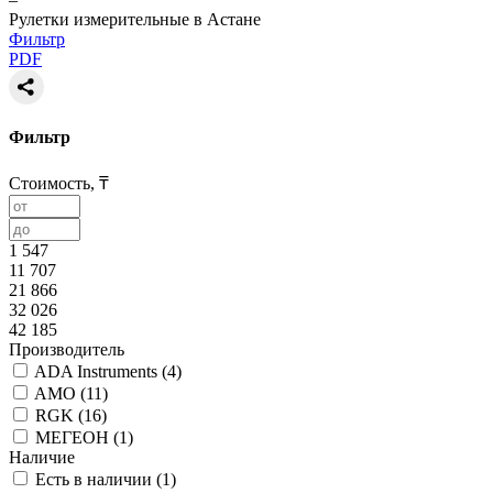
Рулетки измерительные в Астане
Фильтр
PDF
Фильтр
Стоимость, ₸
1 547
11 707
21 866
32 026
42 185
Производитель
ADA Instruments (
4
)
AMO (
11
)
RGK (
16
)
МЕГЕОН (
1
)
Наличие
Есть в наличии (
1
)