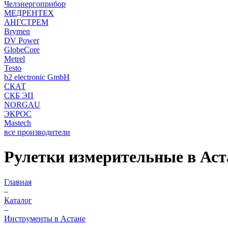
Челэнергоприбор
МЕДРЕНТЕХ
АНГСТРЕМ
Brymen
DV Power
GlobeCore
Metrel
Testo
b2 electronic GmbH
СКАТ
СКБ ЭП
NORGAU
ЭКРОС
Mastech
все производители
Рулетки измерительные в Аст
Главная
–
Каталог
–
Инструменты в Астане
–