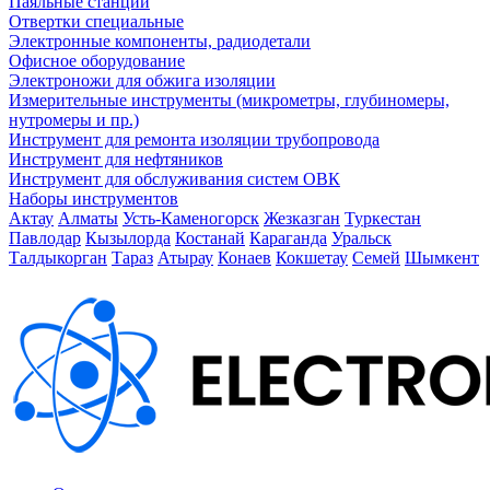
Паяльные станции
Отвертки специальные
Электронные компоненты, радиодетали
Офисное оборудование
Электроножи для обжига изоляции
Измерительные инструменты (микрометры, глубиномеры,
нутромеры и пр.)
Инструмент для ремонта изоляции трубопровода
Инструмент для нефтяников
Инструмент для обслуживания систем ОВК
Наборы инструментов
Актау
Алматы
Усть-Каменогорск
Жезказган
Туркестан
Павлодар
Кызылорда
Костанай
Караганда
Уральск
Талдыкорган
Тараз
Атырау
Конаев
Кокшетау
Семей
Шымкент