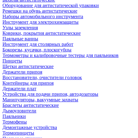
Оборудование для антистатической упаковки
Ремешки на обувь антистатические
Наборы автомобильного инструмента
Инструмент для электрохимзащиты
Узлы заземления
Коврики, покрытия антистатические
Паяльные ванны
Инструмент для столярных работ
Бокорезы, кусачки, плоскогубцы
Термометры и калибровочные тестеры для паяльников
Пинцеты
Щетки антистатические
Держатели припоя
Восстановители, очистители головок
Контейнеры для припоя
Держатели плат
Устройства для подачи припоя, автодозаторы
Манипуляторы, вакуумные захваты
Браслеты антистатические
Дымоуловители
Паяльники
Термофены
Демонтажные устройства
Термопинцеты