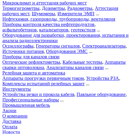
Микроклимат и аттестация рабочих мест
Термогигрометры
,
Дозиметры
,
Радиометры
,
Аттестация
рабочих мест
,
Шумомеры
,
Измерители ЭМП
...
Нефтехимия, газопроводы, трубопроводы, вентиляция
Приборы контроля качества нефтепродуктов
,
асфальтобетонов
,
катализаторов
,
геотекстиля
...
Оборудование для разработки, проектирования, испытания и
анализа радиоэлектроники
Осциллографы
,
Генераторы сигналов
,
Спектроанализаторы
,
Источники питания
,
Оборудования ЭМС
...
Приборы для каналов связи
Оптические рефлектометры
,
Кабельные тестеры
,
Аппараты
сварки оптоволокна
,
Анализаторы каналов связи
...
Релейная защита и автоматика
Аппараты прогрузки первичным током
,
Устройства РЗА
,
Комплексы испытаний релейных защит
...
Инструменты
Устройства резки и прокола кабеля
,
Паяльное оборудование
,
Профессиональные наборы
...
Промышленная мебель
Акции
О компании
Доставка
Оплата
Новости