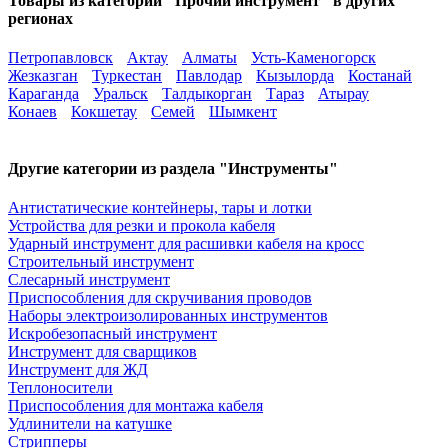
Товары из категории "Прочий инструмент" в других
регионах
Петропавловск
Актау
Алматы
Усть-Каменогорск
Жезказган
Туркестан
Павлодар
Кызылорда
Костанай
Караганда
Уральск
Талдыкорган
Тараз
Атырау
Конаев
Кокшетау
Семей
Шымкент
Другие категории из раздела "Инструменты"
Антистатические контейнеры, тары и лотки
Устройства для резки и прокола кабеля
Ударный инструмент для расшивки кабеля на кросс
Строительный инструмент
Слесарный инструмент
Приспособления для скручивания проводов
Наборы электроизолированных инструментов
Искробезопасный инструмент
Инструмент для сварщиков
Инструмент для ЖД
Теплоносители
Приспособления для монтажа кабеля
Удлинители на катушке
Стрипперы