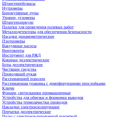
Штангенрейсмасы
Нутромеры
Бинокулярные лупы
Уровни, угломеры
Штангенциркули
Палатки для проведения полевых работ
Металлодетекторы для обеспечения безопасности
Насадки динамометрические
Плотномеры
Вакуумные насосы
Винтоверты
Инструмент для РЖД
Коврики диэлектрические
Боты диэлектрические
Чистящие средства
Проводящий рукав
Рассеивающий поролон
Рассеивающая упаковка с демпфирующими прослойками
Ключи
Фонари, светильники промышленные
Устройства для обрезки и формовки выводов
Устройства термозачистки проводов
Накладки электроизолирующие
Перчатки диэлектрические
Пилы с электроизолированной рукояткой