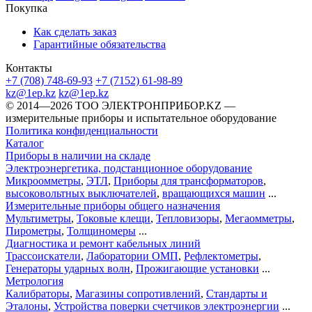
Покупка
Как сделать заказ
Гарантийные обязательства
Контакты
+7 (708) 748-69-93
+7 (7152) 61-98-89
kz@1ep.kz
kz@1ep.kz
©️ 2014—2026
ТОО ЭЛЕКТРОНПРИБОР.KZ
—
измерительные приборы и испытательное оборудование
Политика конфиденциальности
Каталог
Приборы в наличии на складе
Электроэнергетика, подстанционное оборудование
Микроомметры
,
ЭТЛ
,
Приборы для трансформаторов
,
высоковольтных выключателей
,
вращающихся машин
...
Измерительные приборы общего назначения
Мультиметры
,
Токовые клещи
,
Тепловизоры
,
Мегаомметры
,
Пирометры
,
Толщиномеры
...
Диагностика и ремонт кабельных линий
Трассоискатели
,
Лаборатории ОМП
,
Рефлектометры
,
Генераторы ударных волн
,
Прожигающие установки
...
Метрология
Калибраторы
,
Магазины сопротивлений
,
Стандарты и
Эталоны
,
Устройства поверки счетчиков электроэнергии
...