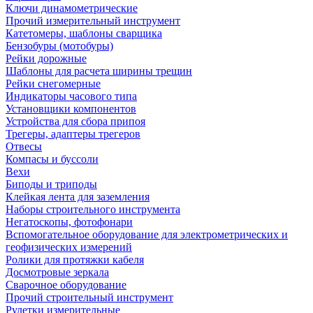
Ключи динамометрические
Прочий измерительный инструмент
Катетомеры, шаблоны сварщика
Бензобуры (мотобуры)
Рейки дорожные
Шаблоны для расчета ширины трещин
Рейки снегомерные
Индикаторы часового типа
Установщики компонентов
Устройства для сбора припоя
Трегеры, адаптеры трегеров
Отвесы
Компасы и буссоли
Вехи
Биподы и триподы
Клейкая лента для заземления
Наборы строительного инструмента
Негатоскопы, фотофонари
Вспомогательное оборудование для электрометрических и
геофизических измерений
Ролики для протяжки кабеля
Досмотровые зеркала
Сварочное оборудование
Прочий строительный инструмент
Рулетки измерительные