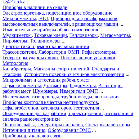
kz@1ep.kz
Приборы в наличии на складе
Электроэнергетика, подстанционное оборудование
Микроомметры
,
ЭТЛ
,
Приборы для трансформаторов
,
высоковольтных выключателей
,
вращающихся машин
...
Измерительные приборы общего назначения
Мультиметры
,
Токовые клещи
,
Тепловизоры
,
Мегаомметры
,
Пирометры
,
Толщиномеры
...
Диагностика и ремонт кабельных линий
Трассоискатели
,
Лаборатории ОМП
,
Рефлектометры
,
Генераторы ударных волн
,
Прожигающие установки
...
Метрология
Калибраторы
,
Магазины сопротивлений
,
Стандарты и
Эталоны
,
Устройства поверки счетчиков электроэнергии
...
Микроклимат и аттестация рабочих мест
Термогигрометры
,
Дозиметры
,
Радиометры
,
Аттестация
рабочих мест
,
Шумомеры
,
Измерители ЭМП
...
Нефтехимия, газопроводы, трубопроводы, вентиляция
Приборы контроля качества нефтепродуктов
,
асфальтобетонов
,
катализаторов
,
геотекстиля
...
Оборудование для разработки, проектирования, испытания и
анализа радиоэлектроники
Осциллографы
,
Генераторы сигналов
,
Спектроанализаторы
,
Источники питания
,
Оборудования ЭМС
...
Приборы для каналов связи