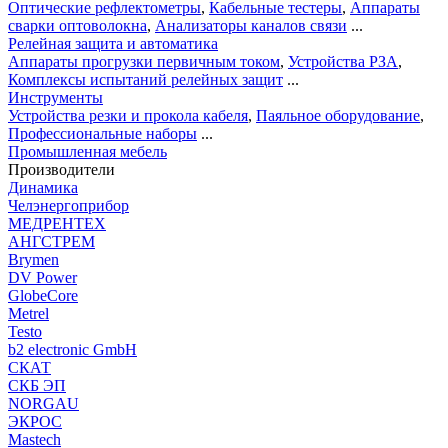
Оптические рефлектометры
,
Кабельные тестеры
,
Аппараты
сварки оптоволокна
,
Анализаторы каналов связи
...
Релейная защита и автоматика
Аппараты прогрузки первичным током
,
Устройства РЗА
,
Комплексы испытаний релейных защит
...
Инструменты
Устройства резки и прокола кабеля
,
Паяльное оборудование
,
Профессиональные наборы
...
Промышленная мебель
Производители
Динамика
Челэнергоприбор
МЕДРЕНТЕХ
АНГСТРЕМ
Brymen
DV Power
GlobeCore
Metrel
Testo
b2 electronic GmbH
СКАТ
СКБ ЭП
NORGAU
ЭКРОС
Mastech