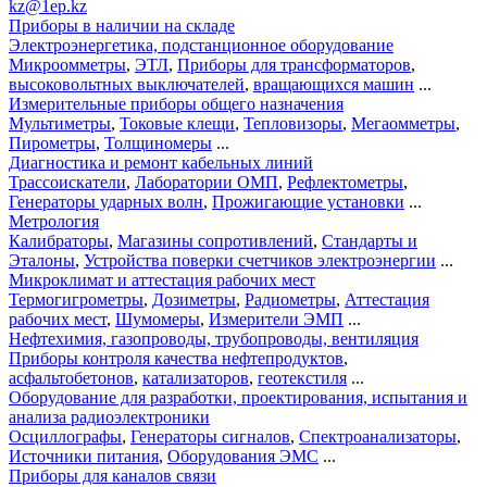
kz@1ep.kz
Приборы в наличии на складе
Электроэнергетика, подстанционное оборудование
Микроомметры
,
ЭТЛ
,
Приборы для трансформаторов
,
высоковольтных выключателей
,
вращающихся машин
...
Измерительные приборы общего назначения
Мультиметры
,
Токовые клещи
,
Тепловизоры
,
Мегаомметры
,
Пирометры
,
Толщиномеры
...
Диагностика и ремонт кабельных линий
Трассоискатели
,
Лаборатории ОМП
,
Рефлектометры
,
Генераторы ударных волн
,
Прожигающие установки
...
Метрология
Калибраторы
,
Магазины сопротивлений
,
Стандарты и
Эталоны
,
Устройства поверки счетчиков электроэнергии
...
Микроклимат и аттестация рабочих мест
Термогигрометры
,
Дозиметры
,
Радиометры
,
Аттестация
рабочих мест
,
Шумомеры
,
Измерители ЭМП
...
Нефтехимия, газопроводы, трубопроводы, вентиляция
Приборы контроля качества нефтепродуктов
,
асфальтобетонов
,
катализаторов
,
геотекстиля
...
Оборудование для разработки, проектирования, испытания и
анализа радиоэлектроники
Осциллографы
,
Генераторы сигналов
,
Спектроанализаторы
,
Источники питания
,
Оборудования ЭМС
...
Приборы для каналов связи