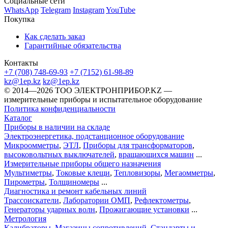
Социальные сети
WhatsApp
Telegram
Instagram
YouTube
Покупка
Как сделать заказ
Гарантийные обязательства
Контакты
+7 (708) 748-69-93
+7 (7152) 61-98-89
kz@1ep.kz
kz@1ep.kz
©️ 2014—2026
ТОО ЭЛЕКТРОНПРИБОР.KZ
—
измерительные приборы и испытательное оборудование
Политика конфиденциальности
Каталог
Приборы в наличии на складе
Электроэнергетика, подстанционное оборудование
Микроомметры
,
ЭТЛ
,
Приборы для трансформаторов
,
высоковольтных выключателей
,
вращающихся машин
...
Измерительные приборы общего назначения
Мультиметры
,
Токовые клещи
,
Тепловизоры
,
Мегаомметры
,
Пирометры
,
Толщиномеры
...
Диагностика и ремонт кабельных линий
Трассоискатели
,
Лаборатории ОМП
,
Рефлектометры
,
Генераторы ударных волн
,
Прожигающие установки
...
Метрология
Калибраторы
,
Магазины сопротивлений
,
Стандарты и