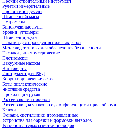
Прочий строительный инструмент
Рулетки измерительные
Прочий инструмент
Штангенрейсмасы
Нутромеры
Бинокулярные лупы
Уровни, угломеры
Штангенциркули
Палатки для проведения полевых работ
Металлодетекторы для обеспечения безопасности
Насадки динамометрические
Плотномеры
Вакуумные насосы
Винтоверты
Инструмент для РЖД
Коврики диэлектрические
Боты диэлектрические
Чистящие средства
Проводящий рукав
Рассеивающий поролон
Рассеивающая упаковка с демпфирующими прослойками
Ключи
Фонари, светильники промышленные
Устройства для обрезки и формовки выводов
Устройства термозачистки проводов