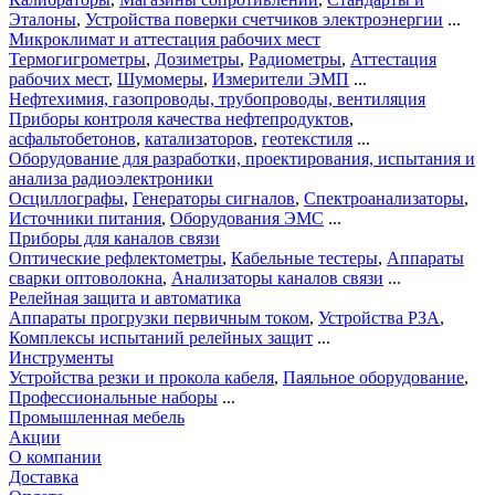
Эталоны
,
Устройства поверки счетчиков электроэнергии
...
Микроклимат и аттестация рабочих мест
Термогигрометры
,
Дозиметры
,
Радиометры
,
Аттестация
рабочих мест
,
Шумомеры
,
Измерители ЭМП
...
Нефтехимия, газопроводы, трубопроводы, вентиляция
Приборы контроля качества нефтепродуктов
,
асфальтобетонов
,
катализаторов
,
геотекстиля
...
Оборудование для разработки, проектирования, испытания и
анализа радиоэлектроники
Осциллографы
,
Генераторы сигналов
,
Спектроанализаторы
,
Источники питания
,
Оборудования ЭМС
...
Приборы для каналов связи
Оптические рефлектометры
,
Кабельные тестеры
,
Аппараты
сварки оптоволокна
,
Анализаторы каналов связи
...
Релейная защита и автоматика
Аппараты прогрузки первичным током
,
Устройства РЗА
,
Комплексы испытаний релейных защит
...
Инструменты
Устройства резки и прокола кабеля
,
Паяльное оборудование
,
Профессиональные наборы
...
Промышленная мебель
Акции
О компании
Доставка