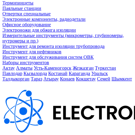
Термопинцеты
Паяльные станции
Отвертки специальные
Электронные компоненты, радиодетали
Офисное оборудование
Электроножи для обжига изоляции
Измерительные инструменты (микрометры, глубиномеры,
нутромеры и пр.)
Инструмент для ремонта изоляции трубопровода
Инструмент для нефтяников
Инструмент для обслуживания систем ОВК
Наборы инструментов
Актау
Алматы
Усть-Каменогорск
Жезказган
Туркестан
Павлодар
Кызылорда
Костанай
Караганда
Уральск
Талдыкорган
Тараз
Атырау
Конаев
Кокшетау
Семей
Шымкент