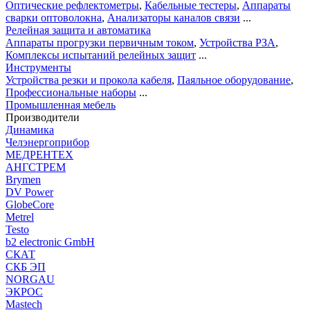
Оптические рефлектометры
,
Кабельные тестеры
,
Аппараты
сварки оптоволокна
,
Анализаторы каналов связи
...
Релейная защита и автоматика
Аппараты прогрузки первичным током
,
Устройства РЗА
,
Комплексы испытаний релейных защит
...
Инструменты
Устройства резки и прокола кабеля
,
Паяльное оборудование
,
Профессиональные наборы
...
Промышленная мебель
Производители
Динамика
Челэнергоприбор
МЕДРЕНТЕХ
АНГСТРЕМ
Brymen
DV Power
GlobeCore
Metrel
Testo
b2 electronic GmbH
СКАТ
СКБ ЭП
NORGAU
ЭКРОС
Mastech