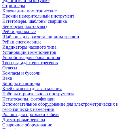
Удлинители на катушке
Стрипперы
Ключи динамометрические
Прочий измерительный инструмент
Катетомеры, шаблоны сварщика
Бензобуры (мотобуры)
Рейки дорожные
Шаблоны для расчета ширины трещин
Рейки снегомерные
Индикаторы часового типа
Установщики компонентов
Устройства для сбора припоя
Трегеры, адаптеры трегеров
Отвесы
Компасы и буссоли
Вехи
Биподы и триподы
Клейкая лента для заземления
Наборы строительного инструмента
Негатоскопы, фотофонари
Вспомогательное оборудование для электрометрических и
геофизических измерений
Ролики для протяжки кабеля
Досмотровые зеркала
Сварочное оборудование