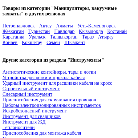
Товары из категории "Манипуляторы, вакуумные
захваты" в других регионах
Петропавловск
Актау
Алматы
Усть-Каменогорск
Жезказган
Туркестан
Павлодар
Кызылорда
Костанай
Караганда
Уральск
Талдыкорган
Тараз
Атырау
Конаев
Кокшетау
Семей
Шымкент
Другие категории из раздела "Инструменты"
Антистатические контейнеры, тары и лотки
Устройства для резки и прокола кабеля
Ударный инструмент для расшивки кабеля на кросс
Строительный инструмент
Слесарный инструмент
Приспособления для скручивания проводов
Наборы электроизолированных инструментов
Искробезопасный инструмент
Инструмент для сварщиков
Инструмент для ЖД
Теплоносители
Приспособления для монтажа кабеля