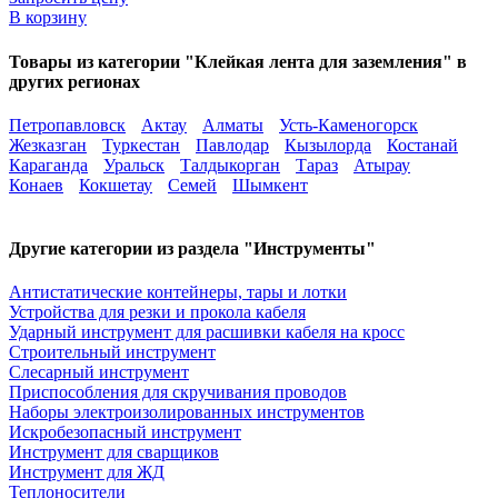
В корзину
Товары из категории "Клейкая лента для заземления" в
других регионах
Петропавловск
Актау
Алматы
Усть-Каменогорск
Жезказган
Туркестан
Павлодар
Кызылорда
Костанай
Караганда
Уральск
Талдыкорган
Тараз
Атырау
Конаев
Кокшетау
Семей
Шымкент
Другие категории из раздела "Инструменты"
Антистатические контейнеры, тары и лотки
Устройства для резки и прокола кабеля
Ударный инструмент для расшивки кабеля на кросс
Строительный инструмент
Слесарный инструмент
Приспособления для скручивания проводов
Наборы электроизолированных инструментов
Искробезопасный инструмент
Инструмент для сварщиков
Инструмент для ЖД
Теплоносители