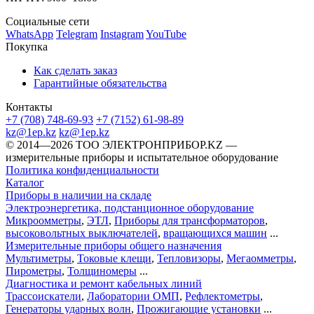
Социальные сети
WhatsApp
Telegram
Instagram
YouTube
Покупка
Как сделать заказ
Гарантийные обязательства
Контакты
+7 (708) 748-69-93
+7 (7152) 61-98-89
kz@1ep.kz
kz@1ep.kz
©️ 2014—2026
ТОО ЭЛЕКТРОНПРИБОР.KZ
—
измерительные приборы и испытательное оборудование
Политика конфиденциальности
Каталог
Приборы в наличии на складе
Электроэнергетика, подстанционное оборудование
Микроомметры
,
ЭТЛ
,
Приборы для трансформаторов
,
высоковольтных выключателей
,
вращающихся машин
...
Измерительные приборы общего назначения
Мультиметры
,
Токовые клещи
,
Тепловизоры
,
Мегаомметры
,
Пирометры
,
Толщиномеры
...
Диагностика и ремонт кабельных линий
Трассоискатели
,
Лаборатории ОМП
,
Рефлектометры
,
Генераторы ударных волн
,
Прожигающие установки
...