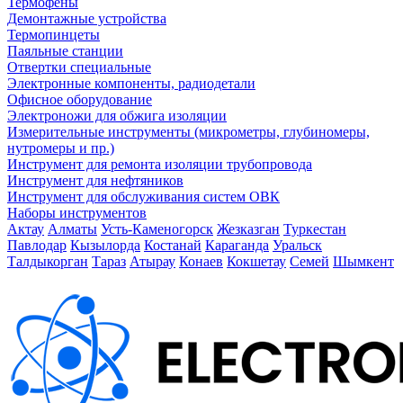
Термофены
Демонтажные устройства
Термопинцеты
Паяльные станции
Отвертки специальные
Электронные компоненты, радиодетали
Офисное оборудование
Электроножи для обжига изоляции
Измерительные инструменты (микрометры, глубиномеры,
нутромеры и пр.)
Инструмент для ремонта изоляции трубопровода
Инструмент для нефтяников
Инструмент для обслуживания систем ОВК
Наборы инструментов
Актау
Алматы
Усть-Каменогорск
Жезказган
Туркестан
Павлодар
Кызылорда
Костанай
Караганда
Уральск
Талдыкорган
Тараз
Атырау
Конаев
Кокшетау
Семей
Шымкент