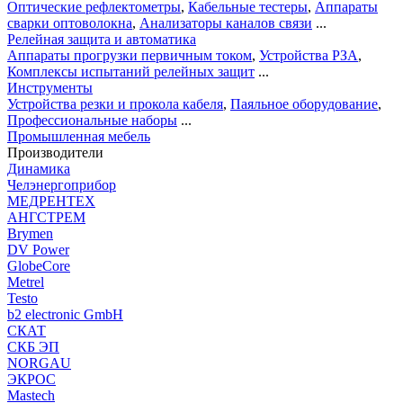
Оптические рефлектометры
,
Кабельные тестеры
,
Аппараты
сварки оптоволокна
,
Анализаторы каналов связи
...
Релейная защита и автоматика
Аппараты прогрузки первичным током
,
Устройства РЗА
,
Комплексы испытаний релейных защит
...
Инструменты
Устройства резки и прокола кабеля
,
Паяльное оборудование
,
Профессиональные наборы
...
Промышленная мебель
Производители
Динамика
Челэнергоприбор
МЕДРЕНТЕХ
АНГСТРЕМ
Brymen
DV Power
GlobeCore
Metrel
Testo
b2 electronic GmbH
СКАТ
СКБ ЭП
NORGAU
ЭКРОС
Mastech