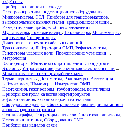
kz@1ep.kz
Приборы в наличии на складе
Электроэнергетика, подстанционное оборудование
Микроомметры
,
ЭТЛ
,
Приборы для трансформаторов
,
высоковольтных выключателей
,
вращающихся машин
...
Измерительные приборы общего назначения
Мультиметры
,
Токовые клещи
,
Тепловизоры
,
Мегаомметры
,
Пирометры
,
Толщиномеры
...
Диагностика и ремонт кабельных линий
Трассоискатели
,
Лаборатории ОМП
,
Рефлектометры
,
Генераторы ударных волн
,
Прожигающие установки
...
Метрология
Калибраторы
,
Магазины сопротивлений
,
Стандарты и
Эталоны
,
Устройства поверки счетчиков электроэнергии
...
Микроклимат и аттестация рабочих мест
Термогигрометры
,
Дозиметры
,
Радиометры
,
Аттестация
рабочих мест
,
Шумомеры
,
Измерители ЭМП
...
Нефтехимия, газопроводы, трубопроводы, вентиляция
Приборы контроля качества нефтепродуктов
,
асфальтобетонов
,
катализаторов
,
геотекстиля
...
Оборудование для разработки, проектирования, испытания и
анализа радиоэлектроники
Осциллографы
,
Генераторы сигналов
,
Спектроанализаторы
,
Источники питания
,
Оборудования ЭМС
...
Приборы для каналов связи