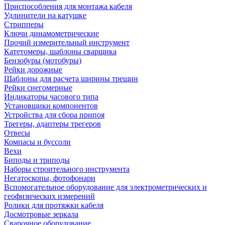
Приспособления для монтажа кабеля
Удлинители на катушке
Стрипперы
Ключи динамометрические
Прочий измерительный инструмент
Катетомеры, шаблоны сварщика
Бензобуры (мотобуры)
Рейки дорожные
Шаблоны для расчета ширины трещин
Рейки снегомерные
Индикаторы часового типа
Установщики компонентов
Устройства для сбора припоя
Трегеры, адаптеры трегеров
Отвесы
Компасы и буссоли
Вехи
Биподы и триподы
Наборы строительного инструмента
Негатоскопы, фотофонари
Вспомогательное оборудование для электрометрических и
геофизических измерений
Ролики для протяжки кабеля
Досмотровые зеркала
Сварочное оборудование