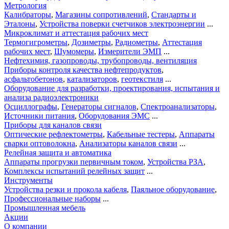
Метрология
Калибраторы
,
Магазины сопротивлений
,
Стандарты и
Эталоны
,
Устройства поверки счетчиков электроэнергии
...
Микроклимат и аттестация рабочих мест
Термогигрометры
,
Дозиметры
,
Радиометры
,
Аттестация
рабочих мест
,
Шумомеры
,
Измерители ЭМП
...
Нефтехимия, газопроводы, трубопроводы, вентиляция
Приборы контроля качества нефтепродуктов
,
асфальтобетонов
,
катализаторов
,
геотекстиля
...
Оборудование для разработки, проектирования, испытания и
анализа радиоэлектроники
Осциллографы
,
Генераторы сигналов
,
Спектроанализаторы
,
Источники питания
,
Оборудования ЭМС
...
Приборы для каналов связи
Оптические рефлектометры
,
Кабельные тестеры
,
Аппараты
сварки оптоволокна
,
Анализаторы каналов связи
...
Релейная защита и автоматика
Аппараты прогрузки первичным током
,
Устройства РЗА
,
Комплексы испытаний релейных защит
...
Инструменты
Устройства резки и прокола кабеля
,
Паяльное оборудование
,
Профессиональные наборы
...
Промышленная мебель
Акции
О компании