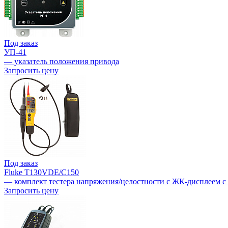
Под заказ
УП-41
— указатель положения привода
Запросить цену
Под заказ
Fluke T130VDE/C150
— комплект тестера напряжения/целостности с ЖК-дисплеем с
Запросить цену