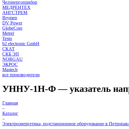
Челэнергоприбор
МЕДРЕНТЕХ
АНГСТРЕМ
Brymen
DV Power
GlobeCore
Metrel
Testo
b2 electronic GmbH
СКАТ
СКБ ЭП
NORGAU
ЭКРОС
Mastech
все производители
УННУ-1Н-Ф — указатель напр
Главная
–
Каталог
–
Электроэнергетика, подстанционное оборудование в Петропав
–