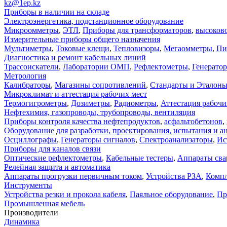
kz@1ep.kz
Приборы в наличии на складе
Электроэнергетика, подстанционное оборудование
Микроомметры
,
ЭТЛ
,
Приборы для трансформаторов
,
высоков
Измерительные приборы общего назначения
Мультиметры
,
Токовые клещи
,
Тепловизоры
,
Мегаомметры
,
Пи
Диагностика и ремонт кабельных линий
Трассоискатели
,
Лаборатории ОМП
,
Рефлектометры
,
Генерато
Метрология
Калибраторы
,
Магазины сопротивлений
,
Стандарты и Эталон
Микроклимат и аттестация рабочих мест
Термогигрометры
,
Дозиметры
,
Радиометры
,
Аттестация рабочи
Нефтехимия, газопроводы, трубопроводы, вентиляция
Приборы контроля качества нефтепродуктов
,
асфальтобетонов
,
Оборудование для разработки, проектирования, испытания и а
Осциллографы
,
Генераторы сигналов
,
Спектроанализаторы
,
Ис
Приборы для каналов связи
Оптические рефлектометры
,
Кабельные тестеры
,
Аппараты сва
Релейная защита и автоматика
Аппараты прогрузки первичным током
,
Устройства РЗА
,
Компл
Инструменты
Устройства резки и прокола кабеля
,
Паяльное оборудование
,
Пр
Промышленная мебель
Производители
Динамика