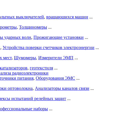
ольтных выключателей
,
вращающихся машин
...
рометры
,
Толщиномеры
...
ры ударных волн
,
Прожигающие установки
...
ы
,
Устройства поверки счетчиков электроэнергии
...
х мест
,
Шумомеры
,
Измерители ЭМП
...
катализаторов
,
геотекстиля
...
нализа радиоэлектроники
точники питания
,
Оборудования ЭМС
...
рки оптоволокна
,
Анализаторы каналов связи
...
ексы испытаний релейных защит
...
офессиональные наборы
...