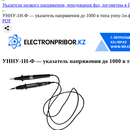
Указатели низкого напряжения, чередования фаз, логометры в
–
УННУ-1Н-Ф — указатель напряжения до 1000 в типа унну-1н-
PDF
УННУ-1Н-Ф — указатель напряжения до 1000 в т