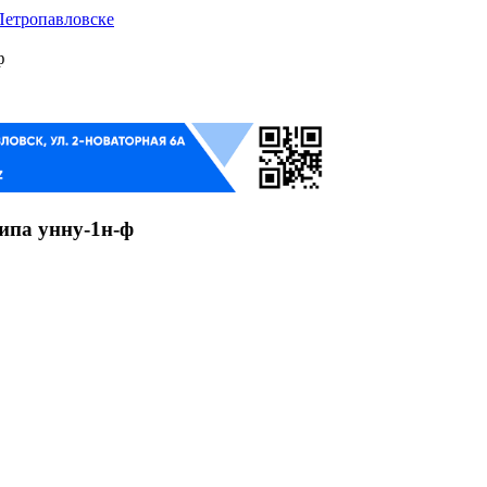
 Петропавловске
ф
ипа унну-1н-ф