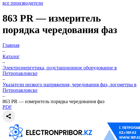
все производители
863 PR — измеритель
порядка чередования фаз
Главная
–
Каталог
–
Электроэнергетика, подстанционное оборудование в
Петропавловске
–
Указатели низкого напряжения, чередования фаз, логометры в
Петропавловске
–
863 PR — измеритель порядка чередования фаз
PDF