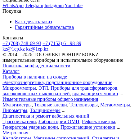
WhatsApp
Telegram
Instagram
YouTube
Покупка
Как сделать заказ
Гарантийные обязательства
Контакты
+7 (708) 748-69-93
+7 (7152) 61-98-89
kz@1ep.kz
kz@1ep.kz
©️ 2014—2026
ТОО ЭЛЕКТРОНПРИБОР.KZ
—
измерительные приборы и испытательное оборудование
Политика конфиденциальности
Каталог
Приборы в наличии на складе
Электроэнергетика, подстанционное оборудование
Микроомметры
,
ЭТЛ
,
Приборы для трансформаторов
,
высоковольтных выключателей
,
вращающихся машин
...
Измерительные приборы общего назначения
Мультиметры
,
Токовые клещи
,
Тепловизоры
,
Мегаомметры
,
Пирометры
,
Толщиномеры
...
Диагностика и ремонт кабельных линий
Трассоискатели
,
Лаборатории ОМП
,
Рефлектометры
,
Генераторы ударных волн
,
Прожигающие установки
...
Метрология
Калибраторы
,
Магазины сопротивлений
,
Стандарты и