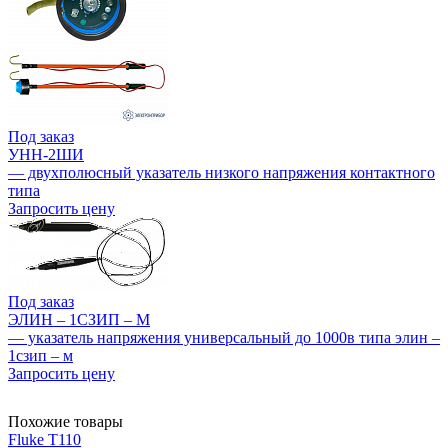
Под заказ
УНН-2ШИ
— двухполюсный указатель низкого напряжения контактного
типа
Запросить цену
Под заказ
ЭЛИН – 1СЗИП – М
— указатель напряжения универсальный до 1000в типа элин –
1сзип – м
Запросить цену
Похожие товары
Fluke T110