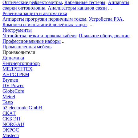
Оптические рефлектометры
,
Кабельные тестеры
,
Аппараты
сварки оптоволокна
,
Анализаторы каналов связи
...
Релейная защита и автоматика
Аппараты прогрузки первичным током
,
Устройства РЗА
,
Комплексы испытаний релейных защит
...
Инструменты
Устройства резки и прокола кабеля
,
Паяльное оборудование
,
Профессиональные наборы
...
Промышленная мебель
Производители
Динамика
Челэнергоприбор
МЕДРЕНТЕХ
АНГСТРЕМ
Brymen
DV Power
GlobeCore
Metrel
Testo
b2 electronic GmbH
СКАТ
СКБ ЭП
NORGAU
ЭКРОС
Mastech