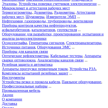
Эталоны
,
Устройства поверки счетчиков электроэнергии
...
Микроклимат и аттестация рабочих мест
Термогигрометры
,
Дозиметры
,
Радиометры
,
Аттестация
рабочих мест
,
Шумомеры
,
Измерители ЭМП
...
Нефтехимия, газопроводы, трубопроводы, вентиляция
Приборы контроля качества нефтепродуктов
,
асфальтобетонов
,
катализаторов
,
геотекстиля
...
Оборудование для разработки, проектирования, испытания и
анализа радиоэлектроники
Осциллографы
,
Генераторы сигналов
,
Спектроанализаторы
,
Источники питания
,
Оборудования ЭМС
...
Приборы для каналов связи
Оптические рефлектометры
,
Кабельные тестеры
,
Аппараты
сварки оптоволокна
,
Анализаторы каналов связи
...
Релейная защита и автоматика
Аппараты прогрузки первичным током
,
Устройства РЗА
,
Комплексы испытаний релейных защит
...
Инструменты
Устройства резки и прокола кабеля
,
Паяльное оборудование
,
Профессиональные наборы
...
Промышленная мебель
Акции
О компании
Доставка
Оплата