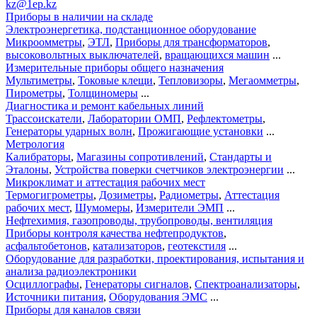
kz@1ep.kz
Приборы в наличии на складе
Электроэнергетика, подстанционное оборудование
Микроомметры
,
ЭТЛ
,
Приборы для трансформаторов
,
высоковольтных выключателей
,
вращающихся машин
...
Измерительные приборы общего назначения
Мультиметры
,
Токовые клещи
,
Тепловизоры
,
Мегаомметры
,
Пирометры
,
Толщиномеры
...
Диагностика и ремонт кабельных линий
Трассоискатели
,
Лаборатории ОМП
,
Рефлектометры
,
Генераторы ударных волн
,
Прожигающие установки
...
Метрология
Калибраторы
,
Магазины сопротивлений
,
Стандарты и
Эталоны
,
Устройства поверки счетчиков электроэнергии
...
Микроклимат и аттестация рабочих мест
Термогигрометры
,
Дозиметры
,
Радиометры
,
Аттестация
рабочих мест
,
Шумомеры
,
Измерители ЭМП
...
Нефтехимия, газопроводы, трубопроводы, вентиляция
Приборы контроля качества нефтепродуктов
,
асфальтобетонов
,
катализаторов
,
геотекстиля
...
Оборудование для разработки, проектирования, испытания и
анализа радиоэлектроники
Осциллографы
,
Генераторы сигналов
,
Спектроанализаторы
,
Источники питания
,
Оборудования ЭМС
...
Приборы для каналов связи