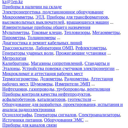
kz@1ep.kz
Приборы в наличии на складе
Электроэнергетика, подстанционное оборудование
Микроомметры
,
ЭТЛ
,
Приборы для трансформаторов
,
высоковольтных выключателей
,
вращающихся машин
...
Измерительные приборы общего назначения
Мультиметры
,
Токовые клещи
,
Тепловизоры
,
Мегаомметры
,
Пирометры
,
Толщиномеры
...
Диагностика и ремонт кабельных линий
Трассоискатели
,
Лаборатории ОМП
,
Рефлектометры
,
Генераторы ударных волн
,
Прожигающие установки
...
Метрология
Калибраторы
,
Магазины сопротивлений
,
Стандарты и
Эталоны
,
Устройства поверки счетчиков электроэнергии
...
Микроклимат и аттестация рабочих мест
Термогигрометры
,
Дозиметры
,
Радиометры
,
Аттестация
рабочих мест
,
Шумомеры
,
Измерители ЭМП
...
Нефтехимия, газопроводы, трубопроводы, вентиляция
Приборы контроля качества нефтепродуктов
,
асфальтобетонов
,
катализаторов
,
геотекстиля
...
Оборудование для разработки, проектирования, испытания и
анализа радиоэлектроники
Осциллографы
,
Генераторы сигналов
,
Спектроанализаторы
,
Источники питания
,
Оборудования ЭМС
...
Приборы для каналов связи