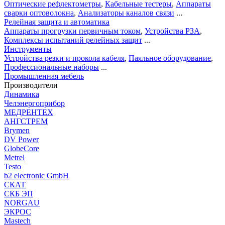
Оптические рефлектометры
,
Кабельные тестеры
,
Аппараты
сварки оптоволокна
,
Анализаторы каналов связи
...
Релейная защита и автоматика
Аппараты прогрузки первичным током
,
Устройства РЗА
,
Комплексы испытаний релейных защит
...
Инструменты
Устройства резки и прокола кабеля
,
Паяльное оборудование
,
Профессиональные наборы
...
Промышленная мебель
Производители
Динамика
Челэнергоприбор
МЕДРЕНТЕХ
АНГСТРЕМ
Brymen
DV Power
GlobeCore
Metrel
Testo
b2 electronic GmbH
СКАТ
СКБ ЭП
NORGAU
ЭКРОС
Mastech