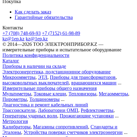
Покупка
Как сделать заказ
Гарантийные обязательства
Контакты
+7 (708) 748-69-93
+7 (7152) 61-98-89
kz@1ep.kz
kz@1ep.kz
©️ 2014—2026
ТОО ЭЛЕКТРОНПРИБОР.KZ
—
измерительные приборы и испытательное оборудование
Политика конфиденциальности
Каталог
Приборы в наличии на складе
Электроэнергетика, подстанционное оборудование
Микроомметры
,
ЭТЛ
,
Приборы для трансформаторов
,
высоковольтных выключателей
,
вращающихся машин
...
Измерительные приборы общего назначения
Мультиметры
,
Токовые клещи
,
Тепловизоры
,
Мегаомметры
,
Пирометры
,
Толщиномеры
...
Диагностика и ремонт кабельных линий
Трассоискатели
,
Лаборатории ОМП
,
Рефлектометры
,
Генераторы ударных волн
,
Прожигающие установки
...
Метрология
Калибраторы
,
Магазины сопротивлений
,
Стандарты и
Эталоны
,
Устройства поверки счетчиков электроэнергии
...