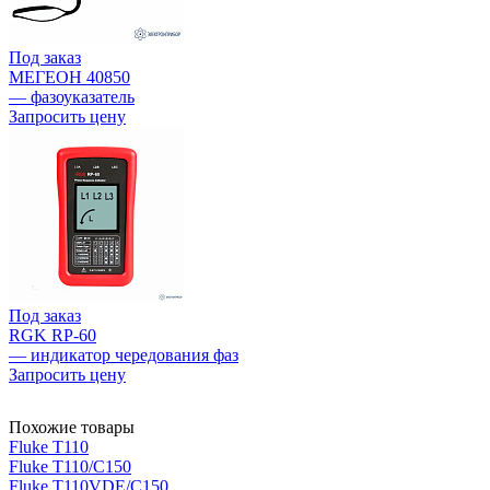
Под заказ
МЕГЕОН 40850
— фазоуказатель
Запросить цену
Под заказ
RGK RP-60
— индикатор чередования фаз
Запросить цену
Похожие товары
Fluke T110
Fluke T110/C150
Fluke T110VDE/C150