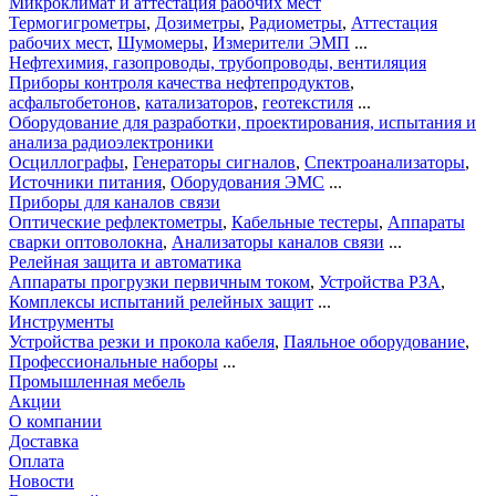
Микроклимат и аттестация рабочих мест
Термогигрометры
,
Дозиметры
,
Радиометры
,
Аттестация
рабочих мест
,
Шумомеры
,
Измерители ЭМП
...
Нефтехимия, газопроводы, трубопроводы, вентиляция
Приборы контроля качества нефтепродуктов
,
асфальтобетонов
,
катализаторов
,
геотекстиля
...
Оборудование для разработки, проектирования, испытания и
анализа радиоэлектроники
Осциллографы
,
Генераторы сигналов
,
Спектроанализаторы
,
Источники питания
,
Оборудования ЭМС
...
Приборы для каналов связи
Оптические рефлектометры
,
Кабельные тестеры
,
Аппараты
сварки оптоволокна
,
Анализаторы каналов связи
...
Релейная защита и автоматика
Аппараты прогрузки первичным током
,
Устройства РЗА
,
Комплексы испытаний релейных защит
...
Инструменты
Устройства резки и прокола кабеля
,
Паяльное оборудование
,
Профессиональные наборы
...
Промышленная мебель
Акции
О компании
Доставка
Оплата
Новости