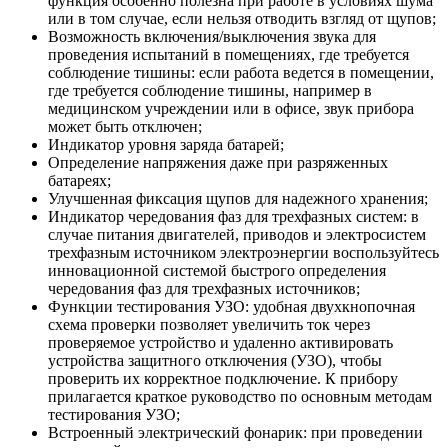
функция особенно полезна при работе в условиях шума
или в том случае, если нельзя отводить взгляд от щупов;
Возможность включения/выключения звука для
проведения испытаний в помещениях, где требуется
соблюдение тишины: если работа ведется в помещении,
где требуется соблюдение тишины, например в
медицинском учреждении или в офисе, звук прибора
может быть отключен;
Индикатор уровня заряда батарей;
Определение напряжения даже при разряженных
батареях;
Улучшенная фиксация щупов для надежного хранения;
Индикатор чередования фаз для трехфазных систем: в
случае питания двигателей, приводов и электросистем
трехфазным источником электроэнергии воспользуйтесь
инновационной системой быстрого определения
чередования фаз для трехфазных источников;
Функции тестирования УЗО: удобная двухкнопочная
схема проверки позволяет увеличить ток через
проверяемое устройство и удаленно активировать
устройства защитного отключения (УЗО), чтобы
проверить их корректное подключение. К прибору
прилагается краткое руководство по основным методам
тестирования УЗО;
Встроенный электрический фонарик: при проведении