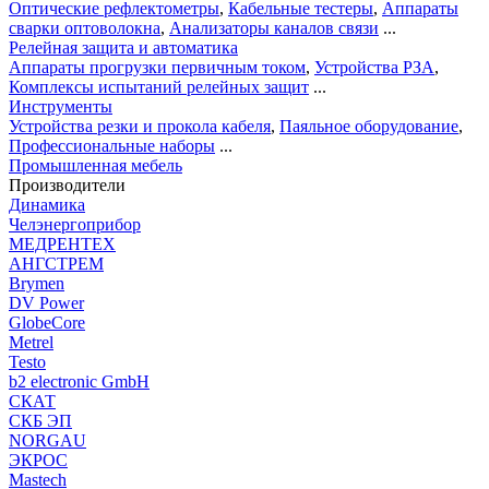
Оптические рефлектометры
,
Кабельные тестеры
,
Аппараты
сварки оптоволокна
,
Анализаторы каналов связи
...
Релейная защита и автоматика
Аппараты прогрузки первичным током
,
Устройства РЗА
,
Комплексы испытаний релейных защит
...
Инструменты
Устройства резки и прокола кабеля
,
Паяльное оборудование
,
Профессиональные наборы
...
Промышленная мебель
Производители
Динамика
Челэнергоприбор
МЕДРЕНТЕХ
АНГСТРЕМ
Brymen
DV Power
GlobeCore
Metrel
Testo
b2 electronic GmbH
СКАТ
СКБ ЭП
NORGAU
ЭКРОС
Mastech