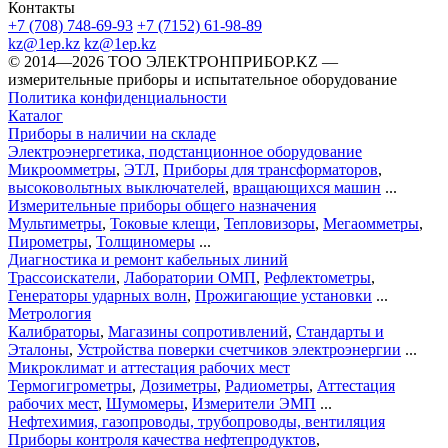
Контакты
+7 (708) 748-69-93
+7 (7152) 61-98-89
kz@1ep.kz
kz@1ep.kz
©️ 2014—2026
ТОО ЭЛЕКТРОНПРИБОР.KZ
—
измерительные приборы и испытательное оборудование
Политика конфиденциальности
Каталог
Приборы в наличии на складе
Электроэнергетика, подстанционное оборудование
Микроомметры
,
ЭТЛ
,
Приборы для трансформаторов
,
высоковольтных выключателей
,
вращающихся машин
...
Измерительные приборы общего назначения
Мультиметры
,
Токовые клещи
,
Тепловизоры
,
Мегаомметры
,
Пирометры
,
Толщиномеры
...
Диагностика и ремонт кабельных линий
Трассоискатели
,
Лаборатории ОМП
,
Рефлектометры
,
Генераторы ударных волн
,
Прожигающие установки
...
Метрология
Калибраторы
,
Магазины сопротивлений
,
Стандарты и
Эталоны
,
Устройства поверки счетчиков электроэнергии
...
Микроклимат и аттестация рабочих мест
Термогигрометры
,
Дозиметры
,
Радиометры
,
Аттестация
рабочих мест
,
Шумомеры
,
Измерители ЭМП
...
Нефтехимия, газопроводы, трубопроводы, вентиляция
Приборы контроля качества нефтепродуктов
,