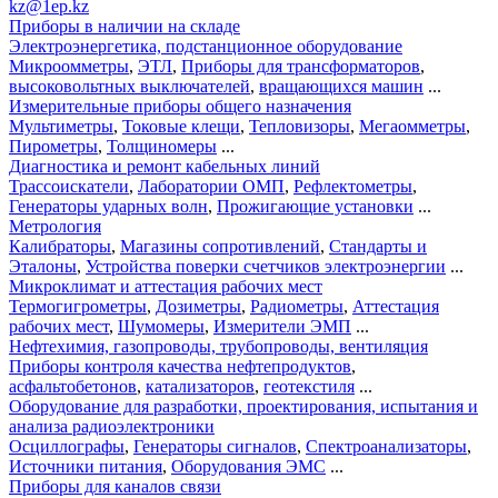
kz@1ep.kz
Приборы в наличии на складе
Электроэнергетика, подстанционное оборудование
Микроомметры
,
ЭТЛ
,
Приборы для трансформаторов
,
высоковольтных выключателей
,
вращающихся машин
...
Измерительные приборы общего назначения
Мультиметры
,
Токовые клещи
,
Тепловизоры
,
Мегаомметры
,
Пирометры
,
Толщиномеры
...
Диагностика и ремонт кабельных линий
Трассоискатели
,
Лаборатории ОМП
,
Рефлектометры
,
Генераторы ударных волн
,
Прожигающие установки
...
Метрология
Калибраторы
,
Магазины сопротивлений
,
Стандарты и
Эталоны
,
Устройства поверки счетчиков электроэнергии
...
Микроклимат и аттестация рабочих мест
Термогигрометры
,
Дозиметры
,
Радиометры
,
Аттестация
рабочих мест
,
Шумомеры
,
Измерители ЭМП
...
Нефтехимия, газопроводы, трубопроводы, вентиляция
Приборы контроля качества нефтепродуктов
,
асфальтобетонов
,
катализаторов
,
геотекстиля
...
Оборудование для разработки, проектирования, испытания и
анализа радиоэлектроники
Осциллографы
,
Генераторы сигналов
,
Спектроанализаторы
,
Источники питания
,
Оборудования ЭМС
...
Приборы для каналов связи