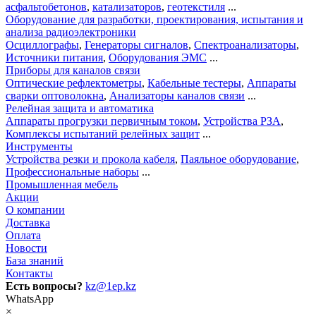
асфальтобетонов
,
катализаторов
,
геотекстиля
...
Оборудование для разработки, проектирования, испытания и
анализа радиоэлектроники
Осциллографы
,
Генераторы сигналов
,
Спектроанализаторы
,
Источники питания
,
Оборудования ЭМС
...
Приборы для каналов связи
Оптические рефлектометры
,
Кабельные тестеры
,
Аппараты
сварки оптоволокна
,
Анализаторы каналов связи
...
Релейная защита и автоматика
Аппараты прогрузки первичным током
,
Устройства РЗА
,
Комплексы испытаний релейных защит
...
Инструменты
Устройства резки и прокола кабеля
,
Паяльное оборудование
,
Профессиональные наборы
...
Промышленная мебель
Акции
О компании
Доставка
Оплата
Новости
База знаний
Контакты
Есть вопросы?
kz@1ep.kz
WhatsApp
×