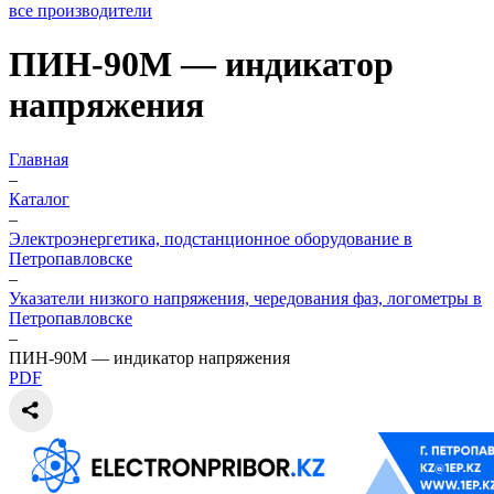
все производители
ПИН-90М — индикатор
напряжения
Главная
–
Каталог
–
Электроэнергетика, подстанционное оборудование в
Петропавловске
–
Указатели низкого напряжения, чередования фаз, логометры в
Петропавловске
–
ПИН-90М — индикатор напряжения
PDF