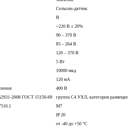
Сельсин-датчик
В
~220 В ± 20%
90 – 370 В
85 – 264 В
120 – 370 В
5 Вт
10000 мкд
120 мA
вления
400 В
52931-2008 ГОСТ 15150-69
группа С4 УХЛ, категория размещен
7516.1
М7
IP 20
от -40 до +50 °С