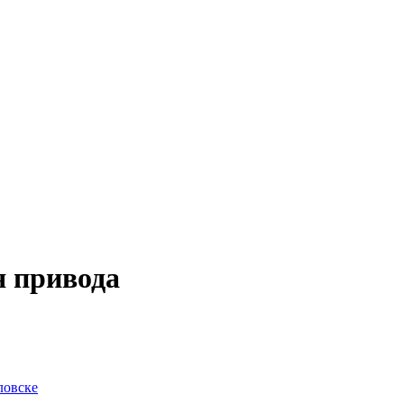
я привода
ловске