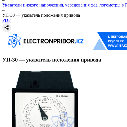
Указатели низкого напряжения, чередования фаз, логометры в
–
УП-30 — указатель положения привода
PDF
УП-30 — указатель положения привода