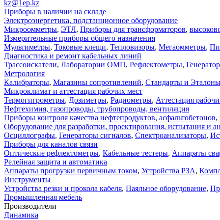
kz@1ep.kz
Приборы в наличии на складе
Электроэнергетика, подстанционное оборудование
Микроомметры
,
ЭТЛ
,
Приборы для трансформаторов
,
высоков
Измерительные приборы общего назначения
Мультиметры
,
Токовые клещи
,
Тепловизоры
,
Мегаомметры
,
Пи
Диагностика и ремонт кабельных линий
Трассоискатели
,
Лаборатории ОМП
,
Рефлектометры
,
Генерато
Метрология
Калибраторы
,
Магазины сопротивлений
,
Стандарты и Эталон
Микроклимат и аттестация рабочих мест
Термогигрометры
,
Дозиметры
,
Радиометры
,
Аттестация рабочи
Нефтехимия, газопроводы, трубопроводы, вентиляция
Приборы контроля качества нефтепродуктов
,
асфальтобетонов
,
Оборудование для разработки, проектирования, испытания и а
Осциллографы
,
Генераторы сигналов
,
Спектроанализаторы
,
Ис
Приборы для каналов связи
Оптические рефлектометры
,
Кабельные тестеры
,
Аппараты сва
Релейная защита и автоматика
Аппараты прогрузки первичным током
,
Устройства РЗА
,
Компл
Инструменты
Устройства резки и прокола кабеля
,
Паяльное оборудование
,
Пр
Промышленная мебель
Производители
Динамика