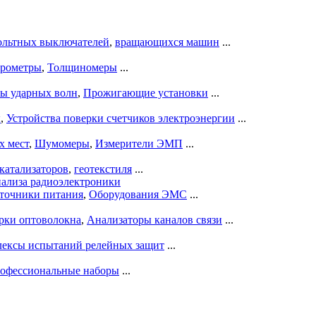
ольтных выключателей
,
вращающихся машин
...
рометры
,
Толщиномеры
...
ры ударных волн
,
Прожигающие установки
...
ы
,
Устройства поверки счетчиков электроэнергии
...
х мест
,
Шумомеры
,
Измерители ЭМП
...
катализаторов
,
геотекстиля
...
нализа радиоэлектроники
точники питания
,
Оборудования ЭМС
...
рки оптоволокна
,
Анализаторы каналов связи
...
ексы испытаний релейных защит
...
офессиональные наборы
...