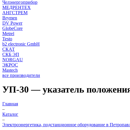
Челэнергоприбор
МЕДРЕНТЕХ
АНГСТРЕМ
Brymen
DV Power
GlobeCore
Metrel
Testo
b2 electronic GmbH
СКАТ
СКБ ЭП
NORGAU
ЭКРОС
Mastech
все производители
УП-30 — указатель положени
Главная
–
Каталог
–
Электроэнергетика, подстанционное оборудование в Петропав
–