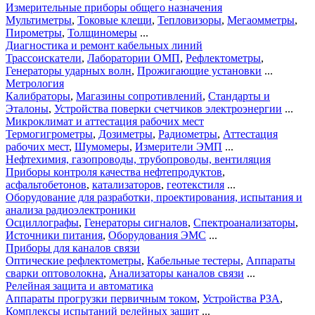
Измерительные приборы общего назначения
Мультиметры
,
Токовые клещи
,
Тепловизоры
,
Мегаомметры
,
Пирометры
,
Толщиномеры
...
Диагностика и ремонт кабельных линий
Трассоискатели
,
Лаборатории ОМП
,
Рефлектометры
,
Генераторы ударных волн
,
Прожигающие установки
...
Метрология
Калибраторы
,
Магазины сопротивлений
,
Стандарты и
Эталоны
,
Устройства поверки счетчиков электроэнергии
...
Микроклимат и аттестация рабочих мест
Термогигрометры
,
Дозиметры
,
Радиометры
,
Аттестация
рабочих мест
,
Шумомеры
,
Измерители ЭМП
...
Нефтехимия, газопроводы, трубопроводы, вентиляция
Приборы контроля качества нефтепродуктов
,
асфальтобетонов
,
катализаторов
,
геотекстиля
...
Оборудование для разработки, проектирования, испытания и
анализа радиоэлектроники
Осциллографы
,
Генераторы сигналов
,
Спектроанализаторы
,
Источники питания
,
Оборудования ЭМС
...
Приборы для каналов связи
Оптические рефлектометры
,
Кабельные тестеры
,
Аппараты
сварки оптоволокна
,
Анализаторы каналов связи
...
Релейная защита и автоматика
Аппараты прогрузки первичным током
,
Устройства РЗА
,
Комплексы испытаний релейных защит
...