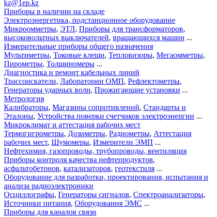
kz@1ep.kz
Приборы в наличии на складе
Электроэнергетика, подстанционное оборудование
Микроомметры
,
ЭТЛ
,
Приборы для трансформаторов
,
высоковольтных выключателей
,
вращающихся машин
...
Измерительные приборы общего назначения
Мультиметры
,
Токовые клещи
,
Тепловизоры
,
Мегаомметры
,
Пирометры
,
Толщиномеры
...
Диагностика и ремонт кабельных линий
Трассоискатели
,
Лаборатории ОМП
,
Рефлектометры
,
Генераторы ударных волн
,
Прожигающие установки
...
Метрология
Калибраторы
,
Магазины сопротивлений
,
Стандарты и
Эталоны
,
Устройства поверки счетчиков электроэнергии
...
Микроклимат и аттестация рабочих мест
Термогигрометры
,
Дозиметры
,
Радиометры
,
Аттестация
рабочих мест
,
Шумомеры
,
Измерители ЭМП
...
Нефтехимия, газопроводы, трубопроводы, вентиляция
Приборы контроля качества нефтепродуктов
,
асфальтобетонов
,
катализаторов
,
геотекстиля
...
Оборудование для разработки, проектирования, испытания и
анализа радиоэлектроники
Осциллографы
,
Генераторы сигналов
,
Спектроанализаторы
,
Источники питания
,
Оборудования ЭМС
...
Приборы для каналов связи