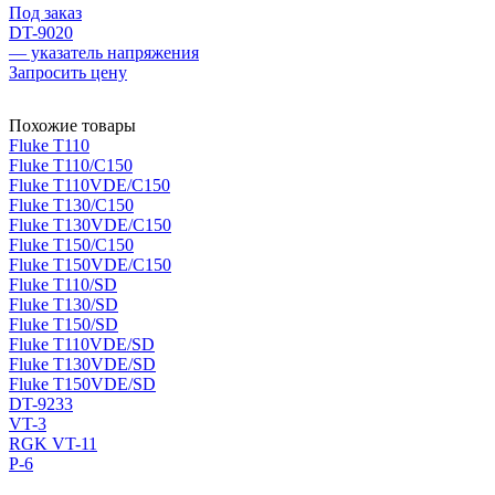
Под заказ
DT-9020
— указатель напряжения
Запросить цену
Похожие товары
Fluke T110
Fluke T110/C150
Fluke T110VDE/C150
Fluke T130/C150
Fluke T130VDE/C150
Fluke T150/C150
Fluke T150VDE/C150
Fluke T110/SD
Fluke T130/SD
Fluke T150/SD
Fluke T110VDE/SD
Fluke T130VDE/SD
Fluke T150VDE/SD
DT-9233
VT-3
RGK VT-11
P-6