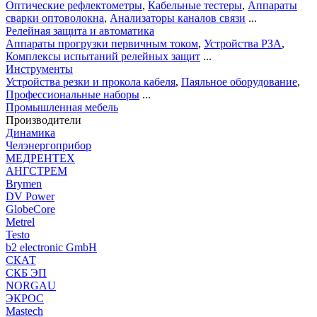
Оптические рефлектометры
,
Кабельные тестеры
,
Аппараты
сварки оптоволокна
,
Анализаторы каналов связи
...
Релейная защита и автоматика
Аппараты прогрузки первичным током
,
Устройства РЗА
,
Комплексы испытаний релейных защит
...
Инструменты
Устройства резки и прокола кабеля
,
Паяльное оборудование
,
Профессиональные наборы
...
Промышленная мебель
Производители
Динамика
Челэнергоприбор
МЕДРЕНТЕХ
АНГСТРЕМ
Brymen
DV Power
GlobeCore
Metrel
Testo
b2 electronic GmbH
СКАТ
СКБ ЭП
NORGAU
ЭКРОС
Mastech