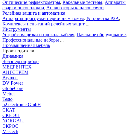
Оптические рефлектометры
,
Кабельные тестеры
,
Аппараты
сварки оптоволокна
,
Анализаторы каналов связи
...
Релейная защита и автоматика
Аппараты прогрузки первичным током
,
Устройства РЗА
,
Комплексы испытаний релейных защит
...
Инструменты
Устройства резки и прокола кабеля
,
Паяльное оборудование
,
Профессиональные наборы
...
Промышленная мебель
Производители
Динамика
Челэнергоприбор
МЕДРЕНТЕХ
АНГСТРЕМ
Brymen
DV Power
GlobeCore
Metrel
Testo
b2 electronic GmbH
СКАТ
СКБ ЭП
NORGAU
ЭКРОС
Mastech