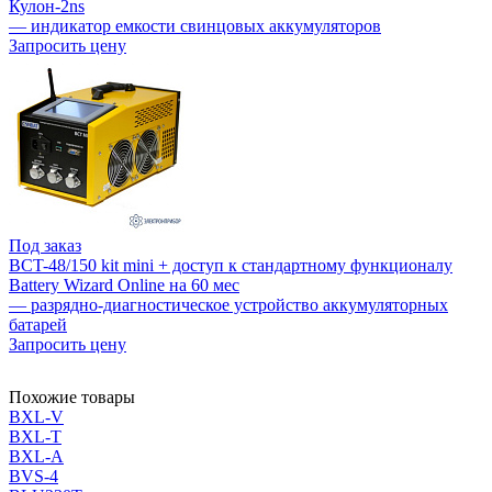
Кулон-2ns
— индикатор емкости свинцовых аккумуляторов
Запросить цену
Под заказ
BCT-48/150 kit mini + доступ к стандартному функционалу
Battery Wizard Online на 60 мес
— разрядно-диагностическое устройство аккумуляторных
батарей
Запросить цену
Похожие товары
BXL-V
BXL-T
BXL-A
BVS-4