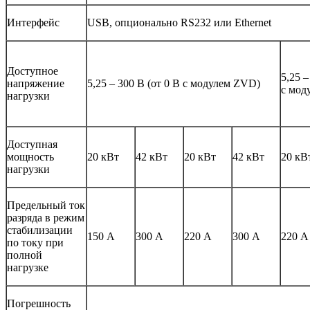
Интерфейс
USB, опционально RS232 или Ethernet
Доступное
5,25 –
напряжение
5,25 – 300 В (от 0 В с модулем ZVD)
с мод
нагрузки
Доступная
мощность
20 кВт
42 кВт
20 кВт
42 кВт
20 кВ
нагрузки
Предельный ток
разряда в режим
стабилизации
150 А
300 А
220 А
300 А
220 А
по току при
полной
нагрузке
Погрешность