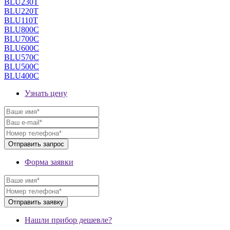
BLU230T
BLU220T
BLU110T
BLU800C
BLU700C
BLU600C
BLU570C
BLU500C
BLU400C
Узнать цену
Форма заявки
Нашли прибор дешевле?