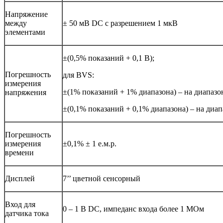
Напряжение
между
± 50 мВ DC с разрешением 1 мкВ
элементами
±(0,5% показаний + 0,1 В);
Погрешность
для BVS:
измерения
±(1% показаний + 1% диапазона) – на диапазо
напряжения
±(0,1% показаний + 0,1% диапазона) – на диап
Погрешность
измерения
±0,1% ± 1 е.м.р.
времени
Дисплей
7’’ цветной сенсорный
Вход для
0 – 1 В DC, импеданс входа более 1 МОм
датчика тока