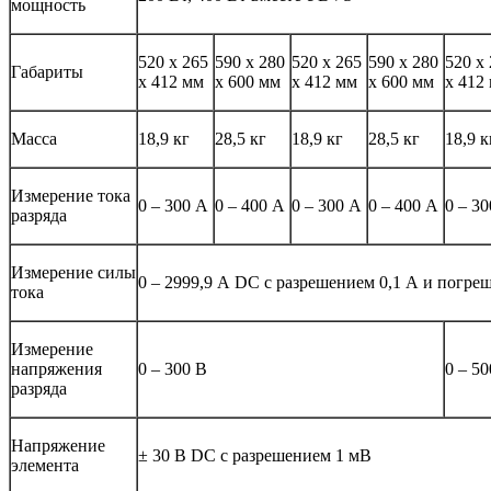
мощность
520 х 265
590 х 280
520 х 265
590 х 280
520 х
Габариты
х 412 мм
х 600 мм
х 412 мм
х 600 мм
х 412
Масса
18,9 кг
28,5 кг
18,9 кг
28,5 кг
18,9 к
Измерение тока
0 – 300 А
0 – 400 А
0 – 300 А
0 – 400 А
0 – 3
разряда
Измерение силы
0 – 2999,9 А DC с разрешением 0,1 А и погре
тока
Измерение
напряжения
0 – 300 В
0 – 50
разряда
Напряжение
± 30 В DC с разрешением 1 мВ
элемента