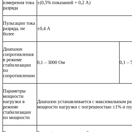
измерения тока
±(0,5% показаний + 0,2 А)
разряда
Пульсации тока
разряда, не
±0,4 А
более
Диапазон
сопротивления
в режиме
0,1 – 3000 Ом
0,1 –
стабилизации
по
сопротивлению
Параметры
мощности
нагрузки в
Диапазон устанавливается с максимальным ра
режиме
мощности нагрузки с погрешностью ±1% и пул
стабилизации
по мощности