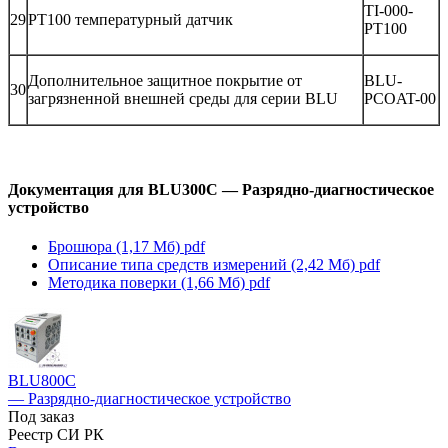
TI-000-
29
PT100 температурный датчик
PT100
Дополнительное защитное покрытие от
BLU-
30
загрязненной внешней среды для серии BLU
PCOAT-00
Документация для BLU300C — Разрядно-диагностическое
устройство
Брошюра (1,17 Мб)
pdf
Описание типа средств измерений (2,42 Мб)
pdf
Методика поверки (1,66 Мб)
pdf
BLU800C
— Разрядно-диагностическое устройство
Под заказ
Реестр СИ РК