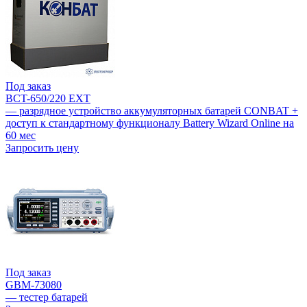
Под заказ
BCT-650/220 EXT
— разрядное устройство аккумуляторных батарей CONBAT +
доступ к стандартному функционалу Battery Wizard Online на
60 мес
Запросить цену
Под заказ
GBM-73080
— тестер батарей