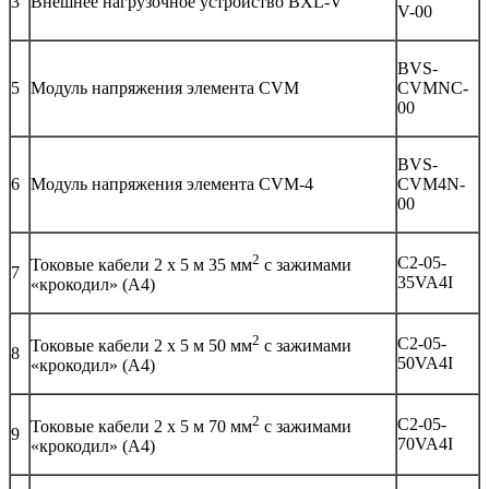
3
Внешнее нагрузочное устройство BXL-V
V-00
BVS-
5
Модуль напряжения элемента CVM
CVMNC-
00
BVS-
6
Модуль напряжения элемента CVM-4
CVM4N-
00
2
C2-05-
Токовые кабели 2 х 5 м 35 мм
с зажимами
7
35VA4I
«крокодил» (А4)
2
C2-05-
Токовые кабели 2 х 5 м 50 мм
с зажимами
8
50VA4I
«крокодил» (А4)
2
C2-05-
Токовые кабели 2 х 5 м 70 мм
с зажимами
9
70VA4I
«крокодил» (А4)