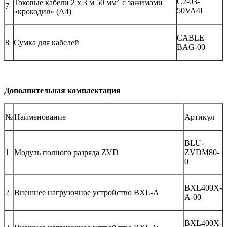
C2-03-
Токовые кабели 2 х 3 м 50 мм
с зажимами
7
50VA4I
«крокодил» (А4)
CABLE-
8
Сумка для кабелей
BAG-00
Дополнительная комплектация
№
Наименование
Артикул
BLU-
1
Модуль полного разряда ZVD
ZVDM80-
0
BXL400X-
2
Внешнее нагрузочное устройство BXL-A
A-00
BXL400X-