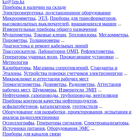
kz@1ep.kz
Приборы в наличии на складе
Электроэнергетика, подстанционное оборудование
Микроомметры
,
ЭТЛ
,
Приборы для трансформаторов
,
высоковольтных выключателей
,
вращающихся машин
...
Измерительные приборы общего назначения
Мультиметры
,
Токовые клещи
,
Тепловизоры
,
Мегаомметры
,
Пирометры
,
Толщиномеры
...
Диагностика и ремонт кабельных линий
Трассоискатели
,
Лаборатории ОМП
,
Рефлектометры
,
Генераторы ударных волн
,
Прожигающие установки
...
Метрология
Калибраторы
,
Магазины сопротивлений
,
Стандарты и
Эталоны
,
Устройства поверки счетчиков электроэнергии
...
Микроклимат и аттестация рабочих мест
Термогигрометры
,
Дозиметры
,
Радиометры
,
Аттестация
рабочих мест
,
Шумомеры
,
Измерители ЭМП
...
Нефтехимия, газопроводы, трубопроводы, вентиляция
Приборы контроля качества нефтепродуктов
,
асфальтобетонов
,
катализаторов
,
геотекстиля
...
Оборудование для разработки, проектирования, испытания и
анализа радиоэлектроники
Осциллографы
,
Генераторы сигналов
,
Спектроанализаторы
,
Источники питания
,
Оборудования ЭМС
...
Приборы для каналов связи