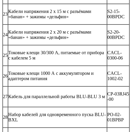
Кабели напряжения 2 х 15 м с разъёмами
S2-15-
23
«банан» + зажимы «дельфин»
00BPDC
Кабели напряжения 2 х 20 м с разъёмами
S2-20-
24
«банан» + зажимы «дельфин»
00BPDC
Токовые клещи 30/300 А, питаемые от прибора
CACL-
25
с кабелем 5 м
0300-06
Токовые клещи 1000 А с аккумулятором и
CACL-
26
адаптером питания
1002-02
CP-03RJ45
27
Кабель для параллельной работы BLU-BLU 3 м
-00
Набор кабелей для одновременного пуска BLU-
PO-02-
28
BXL
01BPBP