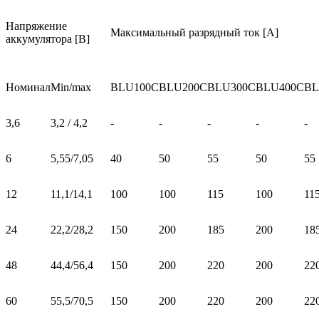
Напряжение
Максимальный разрядный ток [A]
аккумулятора [В]
Номинал
Min/max
BLU100C
BLU200C
BLU300C
BLU400C
BL
3,6
3,2 / 4,2
-
-
-
-
-
6
5,55/7,05
40
50
55
50
55
12
11,1/14,1
100
100
115
100
11
24
22,2/28,2
150
200
185
200
18
48
44,4/56,4
150
200
220
200
22
60
55,5/70,5
150
200
220
200
22