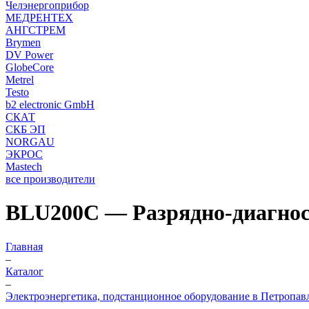
Челэнергоприбор
МЕДРЕНТЕХ
АНГСТРЕМ
Brymen
DV Power
GlobeCore
Metrel
Testo
b2 electronic GmbH
СКАТ
СКБ ЭП
NORGAU
ЭКРОС
Mastech
все производители
BLU200C — Разрядно-диагнос
Главная
–
Каталог
–
Электроэнергетика, подстанционное оборудование в Петропав
–