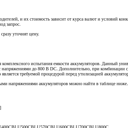
ителей, и их стоимость зависит от курса валют и условий конк
од запрос.
сразу уточнят цену.
 комплексного испытания емкости аккумуляторов. Данный уни
, с напряжениями до 800 В DC. Дополнительно, при комбинации 
то является требуемой процедурой перед утилизацией аккумулятор
ными напряжениями аккумуляторов можно найти в таблице ниже.
]
U400C
BLU500C
BLU570C
BLU600C
BLU700C
BLU800C