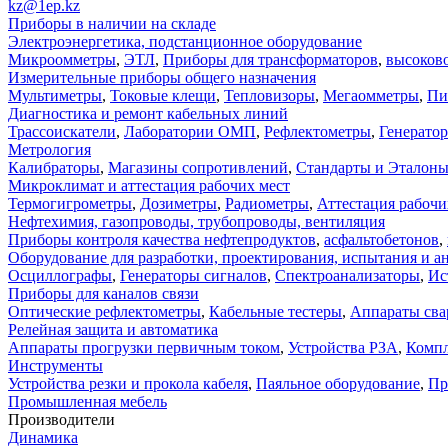
kz@1ep.kz
Приборы в наличии на складе
Электроэнергетика, подстанционное оборудование
Микроомметры
,
ЭТЛ
,
Приборы для трансформаторов
,
высоков
Измерительные приборы общего назначения
Мультиметры
,
Токовые клещи
,
Тепловизоры
,
Мегаомметры
,
Пи
Диагностика и ремонт кабельных линий
Трассоискатели
,
Лаборатории ОМП
,
Рефлектометры
,
Генерато
Метрология
Калибраторы
,
Магазины сопротивлений
,
Стандарты и Эталон
Микроклимат и аттестация рабочих мест
Термогигрометры
,
Дозиметры
,
Радиометры
,
Аттестация рабочи
Нефтехимия, газопроводы, трубопроводы, вентиляция
Приборы контроля качества нефтепродуктов
,
асфальтобетонов
,
Оборудование для разработки, проектирования, испытания и а
Осциллографы
,
Генераторы сигналов
,
Спектроанализаторы
,
Ис
Приборы для каналов связи
Оптические рефлектометры
,
Кабельные тестеры
,
Аппараты сва
Релейная защита и автоматика
Аппараты прогрузки первичным током
,
Устройства РЗА
,
Компл
Инструменты
Устройства резки и прокола кабеля
,
Паяльное оборудование
,
Пр
Промышленная мебель
Производители
Динамика