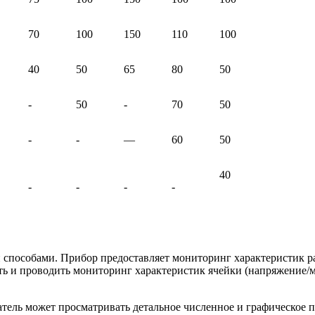
70
100
150
110
100
40
50
65
80
50
-
50
-
70
50
-
-
—
60
50
40
-
-
-
-
особами. Прибор предоставляет мониторинг характеристик разр
ь и проводить мониторинг характеристик ячейки (напряжение/м
атель может просматривать детальное численное и графическое 