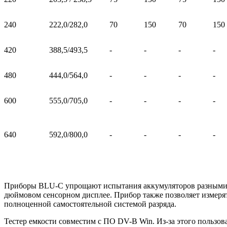
240
222,0/282,0
70
150
70
150
420
388,5/493,5
-
-
-
-
480
444,0/564,0
-
-
-
-
600
555,0/705,0
-
-
-
-
640
592,0/800,0
-
-
-
-
Приборы BLU-C упрощают испытания аккумуляторов разными сп
дюймовом сенсорном дисплее. Прибор также позволяет измерят
полноценной самостоятельной системой разряда.
Тестер емкости совместим с ПО DV-B Win. Из-за этого пользов