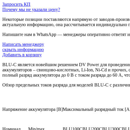
Запросить КП
Почему мы не указали цену?
Некоторые позиции поставляются напрямую от заводов-производ
актуальную информацию, она рассчитывается индивидуально п
Напишите нам в WhatsApp — менеджеры оперативно ответят и 
Написать менеджеру
скрыть информацию
Добавить в корзину
BLU-C является новейшим решением DV Power для проведения
аккумуляторов – свинцово-кислотных, Li-Ion, Ni-Cd и прочих
полный разряд аккумулятора до 0 В с током разряда до 60 А, ч
Обзор предельных токов разряда для моделей BLU-C с различ
Напряжение аккумулятора [В]
Максимальный разрядный ток [A
Номинал
Min/max
BLU100C
BLU200C
BLU300C
BL