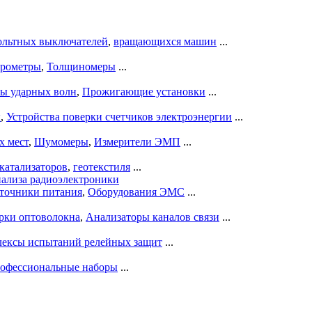
ольтных выключателей
,
вращающихся машин
...
рометры
,
Толщиномеры
...
ры ударных волн
,
Прожигающие установки
...
ы
,
Устройства поверки счетчиков электроэнергии
...
х мест
,
Шумомеры
,
Измерители ЭМП
...
катализаторов
,
геотекстиля
...
нализа радиоэлектроники
точники питания
,
Оборудования ЭМС
...
рки оптоволокна
,
Анализаторы каналов связи
...
ексы испытаний релейных защит
...
офессиональные наборы
...