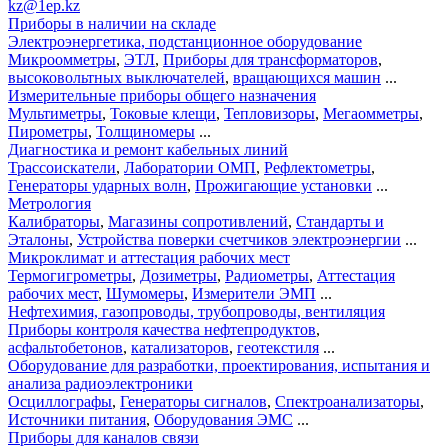
kz@1ep.kz
Приборы в наличии на складе
Электроэнергетика, подстанционное оборудование
Микроомметры
,
ЭТЛ
,
Приборы для трансформаторов
,
высоковольтных выключателей
,
вращающихся машин
...
Измерительные приборы общего назначения
Мультиметры
,
Токовые клещи
,
Тепловизоры
,
Мегаомметры
,
Пирометры
,
Толщиномеры
...
Диагностика и ремонт кабельных линий
Трассоискатели
,
Лаборатории ОМП
,
Рефлектометры
,
Генераторы ударных волн
,
Прожигающие установки
...
Метрология
Калибраторы
,
Магазины сопротивлений
,
Стандарты и
Эталоны
,
Устройства поверки счетчиков электроэнергии
...
Микроклимат и аттестация рабочих мест
Термогигрометры
,
Дозиметры
,
Радиометры
,
Аттестация
рабочих мест
,
Шумомеры
,
Измерители ЭМП
...
Нефтехимия, газопроводы, трубопроводы, вентиляция
Приборы контроля качества нефтепродуктов
,
асфальтобетонов
,
катализаторов
,
геотекстиля
...
Оборудование для разработки, проектирования, испытания и
анализа радиоэлектроники
Осциллографы
,
Генераторы сигналов
,
Спектроанализаторы
,
Источники питания
,
Оборудования ЭМС
...
Приборы для каналов связи