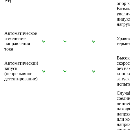
Вт)
опор к
Возмо
увели
индук
нагру
Автоматическое
изменение
Уравн
направления
термоэ
тока
Высок
Автоматический
скорос
запуск
без на
(непрерывное
кнопк
детектирование)
запуск
испыт
Случа
соедин
линие
наход
напря
или ко
напря
систе