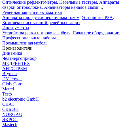
Оптические рефлектометры
,
Кабельные тестеры
,
Аппараты
сварки оптоволокна
,
Анализаторы каналов связи
...
Релейная защита и автоматика
Аппараты прогрузки первичным током
,
Устройства РЗА
,
Комплексы испытаний релейных защит
...
Инструменты
Устройства резки и прокола кабеля
,
Паяльное оборудование
,
Профессиональные наборы
...
Промышленная мебель
Производители
Динамика
Челэнергоприбор
МЕДРЕНТЕХ
АНГСТРЕМ
Brymen
DV Power
GlobeCore
Metrel
Testo
b2 electronic GmbH
СКАТ
СКБ ЭП
NORGAU
ЭКРОС
Mastech