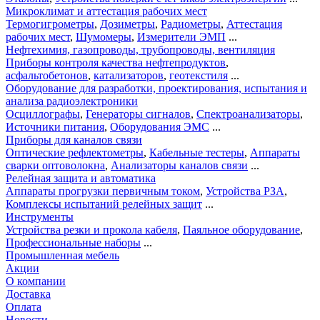
Микроклимат и аттестация рабочих мест
Термогигрометры
,
Дозиметры
,
Радиометры
,
Аттестация
рабочих мест
,
Шумомеры
,
Измерители ЭМП
...
Нефтехимия, газопроводы, трубопроводы, вентиляция
Приборы контроля качества нефтепродуктов
,
асфальтобетонов
,
катализаторов
,
геотекстиля
...
Оборудование для разработки, проектирования, испытания и
анализа радиоэлектроники
Осциллографы
,
Генераторы сигналов
,
Спектроанализаторы
,
Источники питания
,
Оборудования ЭМС
...
Приборы для каналов связи
Оптические рефлектометры
,
Кабельные тестеры
,
Аппараты
сварки оптоволокна
,
Анализаторы каналов связи
...
Релейная защита и автоматика
Аппараты прогрузки первичным током
,
Устройства РЗА
,
Комплексы испытаний релейных защит
...
Инструменты
Устройства резки и прокола кабеля
,
Паяльное оборудование
,
Профессиональные наборы
...
Промышленная мебель
Акции
О компании
Доставка
Оплата
Новости