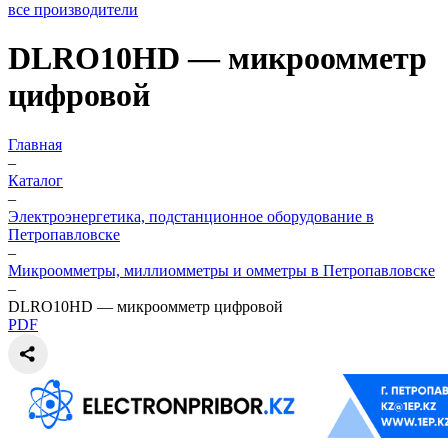
все производители
DLRO10HD — микроомметр
цифровой
Главная
–
Каталог
–
Электроэнергетика, подстанционное оборудование в
Петропавловске
–
Микроомметры, миллиомметры и омметры в Петропавловске
–
DLRO10HD — микроомметр цифровой
PDF