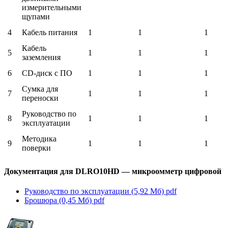
измерительными
щупами
4
Кабель питания
1
1
1
Кабель
5
1
1
1
заземления
6
CD-диск с ПО
1
1
1
Сумка для
7
1
1
1
переноски
Руководство по
8
1
1
1
эксплуатации
Методика
9
1
1
1
поверки
Документация для DLRO10HD — микроомметр цифровой
Руководство по эксплуатации (5,92 Мб)
pdf
Брошюра (0,45 Мб)
pdf