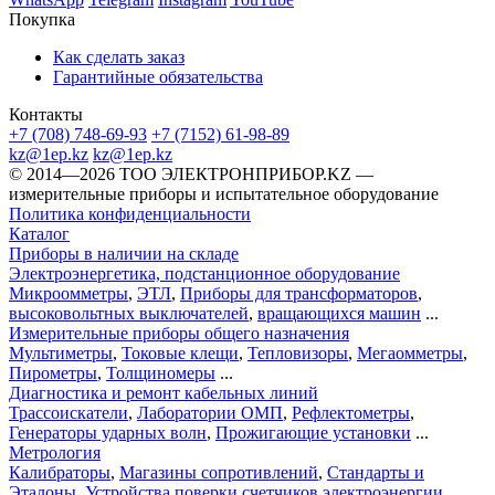
Покупка
Как сделать заказ
Гарантийные обязательства
Контакты
+7 (708) 748-69-93
+7 (7152) 61-98-89
kz@1ep.kz
kz@1ep.kz
©️ 2014—2026
ТОО ЭЛЕКТРОНПРИБОР.KZ
—
измерительные приборы и испытательное оборудование
Политика конфиденциальности
Каталог
Приборы в наличии на складе
Электроэнергетика, подстанционное оборудование
Микроомметры
,
ЭТЛ
,
Приборы для трансформаторов
,
высоковольтных выключателей
,
вращающихся машин
...
Измерительные приборы общего назначения
Мультиметры
,
Токовые клещи
,
Тепловизоры
,
Мегаомметры
,
Пирометры
,
Толщиномеры
...
Диагностика и ремонт кабельных линий
Трассоискатели
,
Лаборатории ОМП
,
Рефлектометры
,
Генераторы ударных волн
,
Прожигающие установки
...
Метрология
Калибраторы
,
Магазины сопротивлений
,
Стандарты и
Эталоны
,
Устройства поверки счетчиков электроэнергии
...