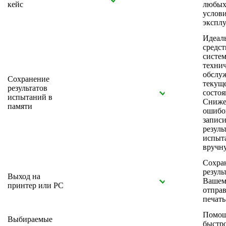
кейс
любых
услов
экспл
Идеал
средст
систе
технич
обслу
Сохранение
текущ
результатов
состо
испытаний в
Сниже
памяти
ошибо
запис
резуль
испыт
вручн
Сохра
резуль
Выход на
Вашем
принтер или РС
отправ
печать
Помощ
Выбираемые
быстр