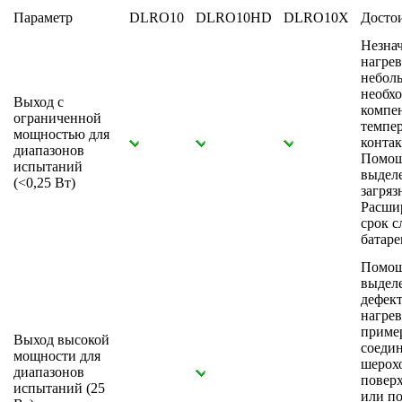
Параметр
DLRO10
DLRO10HD
DLRO10X
Досто
Незна
нагрев
небол
необхо
Выход с
компе
ограниченной
темпе
мощностью для
контак
диапазонов
Помощ
испытаний
выдел
(<0,25 Вт)
загряз
Расши
срок 
батаре
Помощ
выдел
дефект
нагрев
пример
Выход высокой
соедин
мощности для
шерох
диапазонов
повер
испытаний (25
или п