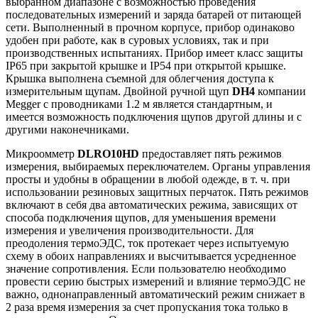
выбранном диапазоне с возможностью проведения
последовательных измерений и заряда батарей от питающей
сети. Выполненный в прочном корпусе, прибор одинаково
удобен при работе, как в суровых условиях, так и при
производственных испытаниях. Прибор имеет класс защиты
IP65 при закрытой крышке и IP54 при открытой крышке.
Крышка выполнена съемной для облегчения доступа к
измерительным щупам. Двойной ручной щуп
DH4
компании
Megger с проводниками 1.2 м является стандартным, и
имеется возможность подключения щупов другой длины и с
другими наконечниками.
Микроомметр
DLRO10HD
предоставляет пять режимов
измерения, выбираемых переключателем. Органы управления
просты и удобны в обращении в любой одежде, в т. ч. при
использовании резиновых защитных перчаток. Пять режимов
включают в себя два автоматических режима, зависящих от
способа подключения щупов, для уменьшения времени
измерения и увеличения производительности. Для
преодоления термоЭДС, ток протекает через испытуемую
схему в обоих направлениях и высчитывается усредненное
значение сопротивления. Если пользователю необходимо
провести серию быстрых измерений и влияние термоЭДС не
важно, однонаправленный автоматический режим снижает в
2 раза время измерения за счет пропускания тока только в