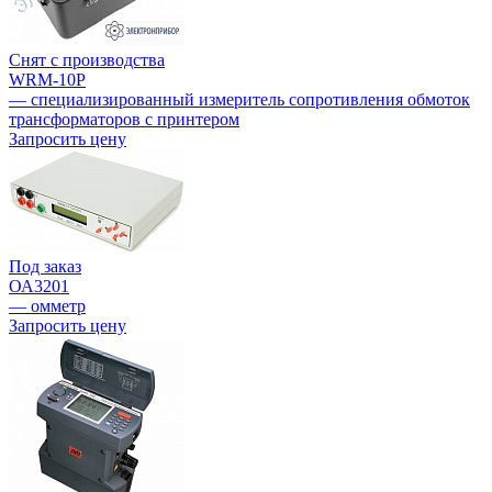
Снят с производства
WRM-10P
— специализированный измеритель сопротивления обмоток
трансформаторов с принтером
Запросить цену
Под заказ
ОА3201
— омметр
Запросить цену