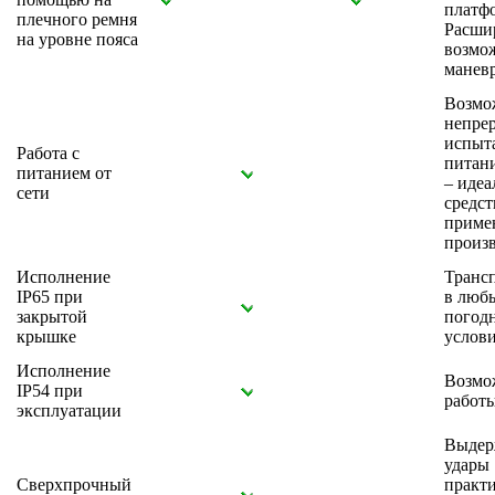
платф
плечного ремня
Расши
на уровне пояса
возмо
манев
Возмо
непре
испыт
Работа с
питани
питанием от
– идеа
сети
средст
приме
произ
Исполнение
Транс
IP65 при
в люб
закрытой
погод
крышке
услов
Исполнение
Возмо
IP54 при
работы
эксплуатации
Выдер
удары
Сверхпрочный
практи