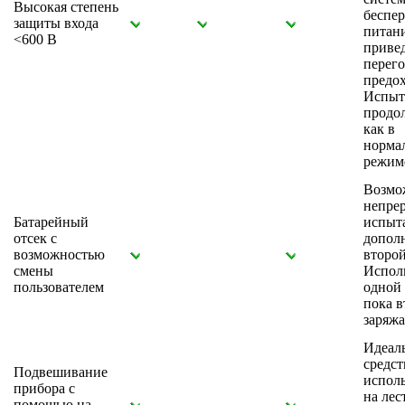
Высокая степень
беспе
защиты входа
питан
<600 В
привед
перег
предох
Испыт
продо
как в
норма
режим
Возмо
непре
Батарейный
испыт
отсек с
допол
возможностью
второй
смены
Испол
пользователем
одной 
пока в
заряжа
Идеал
средст
Подвешивание
испол
прибора с
на лес
помощью на