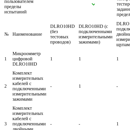
пользователем
тестир
пределы
задан
испытаний
преде
DLRO1
DLRO10HD
DLRO10HD (с
подкл
(без
подключенными
№
Наименование
двойн
тестовых
измерительными
измер
проводов)
зажимами)
щупам
Микроомметр
1
цифровой
1
1
1
DLRO10HD
Комплект
измерительных
кабелей с
2
-
1
-
подключенными
измерительными
зажимами
Комплект
измерительных
кабелей с
3
подключенными
-
-
1
двойными