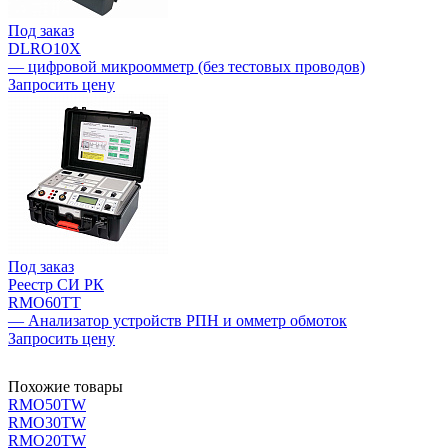
Под заказ
DLRO10X
— цифровой микроомметр (без тестовых проводов)
Запросить цену
Под заказ
Реестр СИ РК
RMO60TT
— Анализатор устройств РПН и омметр обмоток
Запросить цену
Похожие товары
RMO50TW
RMO30TW
RMO20TW