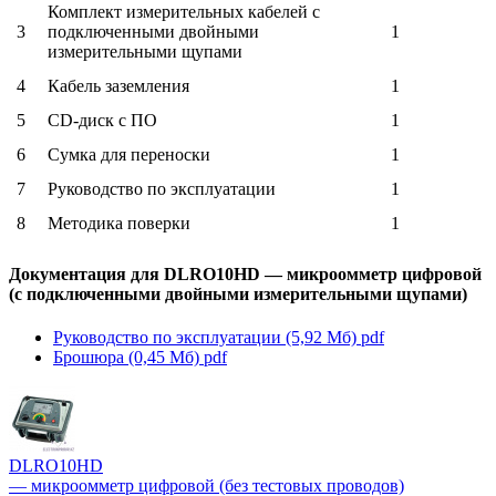
Комплект измерительных кабелей с
3
подключенными двойными
1
измерительными щупами
4
Кабель заземления
1
5
CD-диск с ПО
1
6
Сумка для переноски
1
7
Руководство по эксплуатации
1
8
Методика поверки
1
Документация для DLRO10HD — микроомметр цифровой
(с подключенными двойными измерительными щупами)
Руководство по эксплуатации (5,92 Мб)
pdf
Брошюра (0,45 Мб)
pdf
DLRO10HD
— микроомметр цифровой (без тестовых проводов)