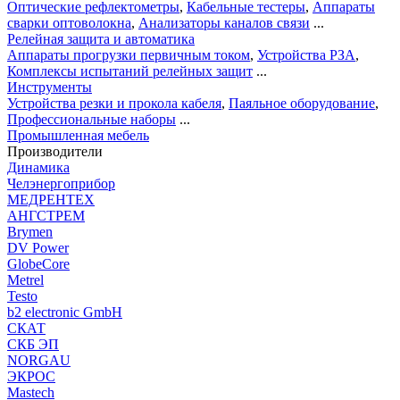
Оптические рефлектометры
,
Кабельные тестеры
,
Аппараты
сварки оптоволокна
,
Анализаторы каналов связи
...
Релейная защита и автоматика
Аппараты прогрузки первичным током
,
Устройства РЗА
,
Комплексы испытаний релейных защит
...
Инструменты
Устройства резки и прокола кабеля
,
Паяльное оборудование
,
Профессиональные наборы
...
Промышленная мебель
Производители
Динамика
Челэнергоприбор
МЕДРЕНТЕХ
АНГСТРЕМ
Brymen
DV Power
GlobeCore
Metrel
Testo
b2 electronic GmbH
СКАТ
СКБ ЭП
NORGAU
ЭКРОС
Mastech