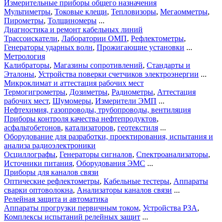
Измерительные приборы общего назначения
Мультиметры
,
Токовые клещи
,
Тепловизоры
,
Мегаомметры
,
Пирометры
,
Толщиномеры
...
Диагностика и ремонт кабельных линий
Трассоискатели
,
Лаборатории ОМП
,
Рефлектометры
,
Генераторы ударных волн
,
Прожигающие установки
...
Метрология
Калибраторы
,
Магазины сопротивлений
,
Стандарты и
Эталоны
,
Устройства поверки счетчиков электроэнергии
...
Микроклимат и аттестация рабочих мест
Термогигрометры
,
Дозиметры
,
Радиометры
,
Аттестация
рабочих мест
,
Шумомеры
,
Измерители ЭМП
...
Нефтехимия, газопроводы, трубопроводы, вентиляция
Приборы контроля качества нефтепродуктов
,
асфальтобетонов
,
катализаторов
,
геотекстиля
...
Оборудование для разработки, проектирования, испытания и
анализа радиоэлектроники
Осциллографы
,
Генераторы сигналов
,
Спектроанализаторы
,
Источники питания
,
Оборудования ЭМС
...
Приборы для каналов связи
Оптические рефлектометры
,
Кабельные тестеры
,
Аппараты
сварки оптоволокна
,
Анализаторы каналов связи
...
Релейная защита и автоматика
Аппараты прогрузки первичным током
,
Устройства РЗА
,
Комплексы испытаний релейных защит
...