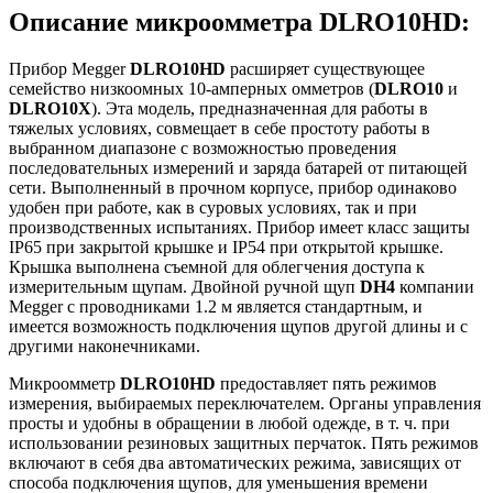
Описание микроомметра DLRO10HD:
Прибор Megger
DLRO10HD
расширяет существующее
семейство низкоомных 10-амперных омметров (
DLRO10
и
DLRO10X
). Эта модель, предназначенная для работы в
тяжелых условиях, совмещает в себе простоту работы в
выбранном диапазоне с возможностью проведения
последовательных измерений и заряда батарей от питающей
сети. Выполненный в прочном корпусе, прибор одинаково
удобен при работе, как в суровых условиях, так и при
производственных испытаниях. Прибор имеет класс защиты
IP65 при закрытой крышке и IP54 при открытой крышке.
Крышка выполнена съемной для облегчения доступа к
измерительным щупам. Двойной ручной щуп
DH4
компании
Megger с проводниками 1.2 м является стандартным, и
имеется возможность подключения щупов другой длины и с
другими наконечниками.
Микроомметр
DLRO10HD
предоставляет пять режимов
измерения, выбираемых переключателем. Органы управления
просты и удобны в обращении в любой одежде, в т. ч. при
использовании резиновых защитных перчаток. Пять режимов
включают в себя два автоматических режима, зависящих от
способа подключения щупов, для уменьшения времени