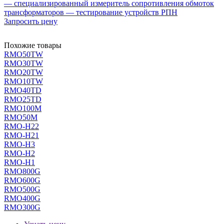
— специализированный измеритель сопротивления обмоток
трансформаторов — тестирование устройств РПН
Запросить цену
Похожие товары
RMO50TW
RMO30TW
RMO20TW
RMO10TW
RMO40TD
RMO25TD
RMO100M
RMO50M
RMO-H22
RMO-H21
RMO-H3
RMO-H2
RMO-H1
RMO800G
RMO600G
RMO500G
RMO400G
RMO300G