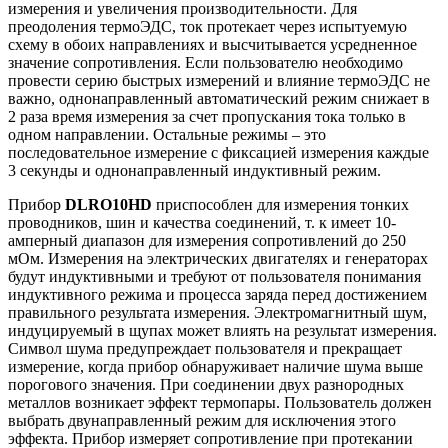
измерения и увеличения производительности. Для
преодоления термоЭДС, ток протекает через испытуемую
схему в обоих направлениях и высчитывается усредненное
значение сопротивления. Если пользователю необходимо
провести серию быстрых измерений и влияние термоЭДС не
важно, однонаправленный автоматический режим снижает в
2 раза время измерения за счет пропускания тока только в
одном направлении. Остальные режимы – это
последовательное измерение с фиксацией измерения каждые
3 секунды и однонаправленный индуктивный режим.
Прибор
DLRO10HD
приспособлен для измерения тонких
проводников, шин и качества соединений, т. к имеет 10-
амперный диапазон для измерения сопротивлений до 250
мОм. Измерения на электрических двигателях и генераторах
будут индуктивными и требуют от пользователя понимания
индуктивного режима и процесса заряда перед достижением
правильного результата измерения. Электромагнитный шум,
индуцируемый в щупах может влиять на результат измерения.
Символ шума предупреждает пользователя и прекращает
измерение, когда прибор обнаруживает наличие шума выше
порогового значения. При соединении двух разнородных
металлов возникает эффект термопары. Пользователь должен
выбрать двунаправленный режим для исключения этого
эффекта. Прибор измеряет сопротивление при протекании