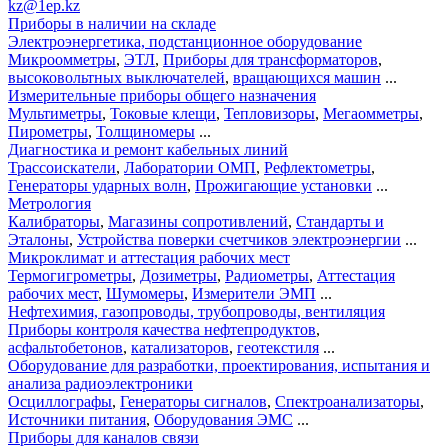
kz@1ep.kz
Приборы в наличии на складе
Электроэнергетика, подстанционное оборудование
Микроомметры
,
ЭТЛ
,
Приборы для трансформаторов
,
высоковольтных выключателей
,
вращающихся машин
...
Измерительные приборы общего назначения
Мультиметры
,
Токовые клещи
,
Тепловизоры
,
Мегаомметры
,
Пирометры
,
Толщиномеры
...
Диагностика и ремонт кабельных линий
Трассоискатели
,
Лаборатории ОМП
,
Рефлектометры
,
Генераторы ударных волн
,
Прожигающие установки
...
Метрология
Калибраторы
,
Магазины сопротивлений
,
Стандарты и
Эталоны
,
Устройства поверки счетчиков электроэнергии
...
Микроклимат и аттестация рабочих мест
Термогигрометры
,
Дозиметры
,
Радиометры
,
Аттестация
рабочих мест
,
Шумомеры
,
Измерители ЭМП
...
Нефтехимия, газопроводы, трубопроводы, вентиляция
Приборы контроля качества нефтепродуктов
,
асфальтобетонов
,
катализаторов
,
геотекстиля
...
Оборудование для разработки, проектирования, испытания и
анализа радиоэлектроники
Осциллографы
,
Генераторы сигналов
,
Спектроанализаторы
,
Источники питания
,
Оборудования ЭМС
...
Приборы для каналов связи