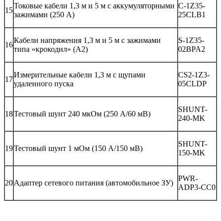
Токовые кабели 1,3 м и 5 м с аккумуляторными
C-1Z35-
15
зажимами (250 A)
25CLB1
Кабели напряжения 1,3 м и 5 м с зажимами
S-1Z35-
16
типа «крокодил» (A2)
02BPA2
Измерительные кабели 1,3 м с щупами
CS2-1Z3-
17
удаленного пуска
05CLDP
SHUNT-
18
Тестовый шунт 240 мкОм (250 А/60 мВ)
240-MK
SHUNT-
19
Тестовый шунт 1 мОм (150 А/150 мВ)
150-MK
PWR-
20
Адаптер сетевого питания (автомобильное ЗУ)
ADP3-CC0