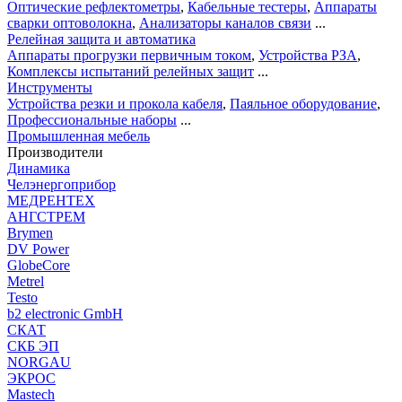
Оптические рефлектометры
,
Кабельные тестеры
,
Аппараты
сварки оптоволокна
,
Анализаторы каналов связи
...
Релейная защита и автоматика
Аппараты прогрузки первичным током
,
Устройства РЗА
,
Комплексы испытаний релейных защит
...
Инструменты
Устройства резки и прокола кабеля
,
Паяльное оборудование
,
Профессиональные наборы
...
Промышленная мебель
Производители
Динамика
Челэнергоприбор
МЕДРЕНТЕХ
АНГСТРЕМ
Brymen
DV Power
GlobeCore
Metrel
Testo
b2 electronic GmbH
СКАТ
СКБ ЭП
NORGAU
ЭКРОС
Mastech