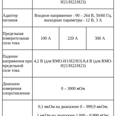
H21/H22/H23)
Адаптер
Входное напряжение - 90 – 264 В, 50/60 Гц,
питания
выходные параметры - 12 В, 3 А
Предельная
измерительная
100 А
220 А
300 А
сила тока
Падение
напряжения при
4,2 В (для RMO-H1/H2/H3) 8,4 В (для RMO-
предельной
H21/H22/H23)
силе тока
Диапазон
измерения
0 – 3000 мОм
сопротивления
0,1 мкОм на диапазоне 0 – 999,9 мкОм;
1 мкОм на диапазоне 1,000 – 9,999 мОм;