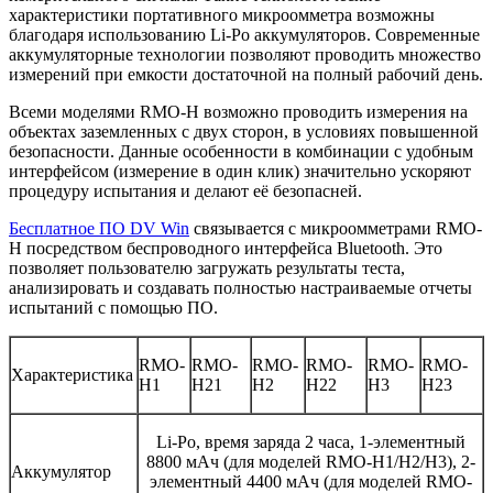
характеристики портативного микроомметра возможны
благодаря использованию Li-Po аккумуляторов. Современные
аккумуляторные технологии позволяют проводить множество
измерений при емкости достаточной на полный рабочий день.
Всеми моделями RMO-H возможно проводить измерения на
объектах заземленных с двух сторон, в условиях повышенной
безопасности. Данные особенности в комбинации с удобным
интерфейсом (измерение в один клик) значительно ускоряют
процедуру испытания и делают её безопасней.
Бесплатное ПО DV Win
связывается с микроомметрами RMO-
H посредством беспроводного интерфейса Bluetooth. Это
позволяет пользователю загружать результаты теста,
анализировать и создавать полностью настраиваемые отчеты
испытаний с помощью ПО.
RMO-
RMO-
RMO-
RMO-
RMO-
RMO-
Характеристика
H1
H21
H2
H22
H3
H23
Li-Po, время заряда 2 часа, 1-элементный
8800 мАч (для моделей RMO-H1/H2/H3), 2-
Аккумулятор
элементный 4400 мАч (для моделей RMO-