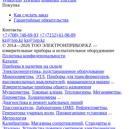
Покупка
Как сделать заказ
Гарантийные обязательства
Контакты
+7 (708) 748-69-93
+7 (7152) 61-98-89
kz@1ep.kz
kz@1ep.kz
©️ 2014—2026
ТОО ЭЛЕКТРОНПРИБОР.KZ
—
измерительные приборы и испытательное оборудование
Политика конфиденциальности
Каталог
Приборы в наличии на складе
Электроэнергетика, подстанционное оборудование
Микроомметры
,
ЭТЛ
,
Приборы для трансформаторов
,
высоковольтных выключателей
,
вращающихся машин
...
Измерительные приборы общего назначения
Мультиметры
,
Токовые клещи
,
Тепловизоры
,
Мегаомметры
,
Пирометры
,
Толщиномеры
...
Диагностика и ремонт кабельных линий
Трассоискатели
,
Лаборатории ОМП
,
Рефлектометры
,
Генераторы ударных волн
,
Прожигающие установки
...
Метрология
Калибраторы
,
Магазины сопротивлений
,
Стандарты и
Эталоны
,
Устройства поверки счетчиков электроэнергии
...