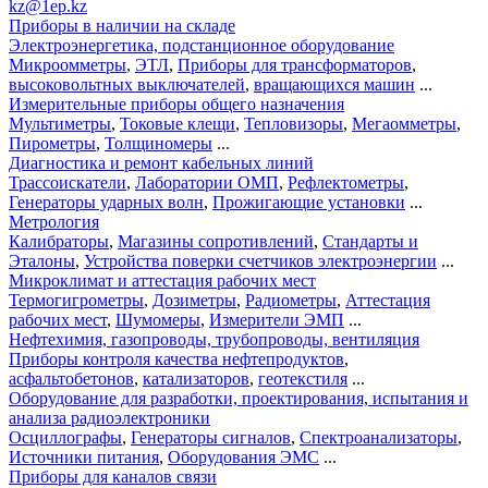
kz@1ep.kz
Приборы в наличии на складе
Электроэнергетика, подстанционное оборудование
Микроомметры
,
ЭТЛ
,
Приборы для трансформаторов
,
высоковольтных выключателей
,
вращающихся машин
...
Измерительные приборы общего назначения
Мультиметры
,
Токовые клещи
,
Тепловизоры
,
Мегаомметры
,
Пирометры
,
Толщиномеры
...
Диагностика и ремонт кабельных линий
Трассоискатели
,
Лаборатории ОМП
,
Рефлектометры
,
Генераторы ударных волн
,
Прожигающие установки
...
Метрология
Калибраторы
,
Магазины сопротивлений
,
Стандарты и
Эталоны
,
Устройства поверки счетчиков электроэнергии
...
Микроклимат и аттестация рабочих мест
Термогигрометры
,
Дозиметры
,
Радиометры
,
Аттестация
рабочих мест
,
Шумомеры
,
Измерители ЭМП
...
Нефтехимия, газопроводы, трубопроводы, вентиляция
Приборы контроля качества нефтепродуктов
,
асфальтобетонов
,
катализаторов
,
геотекстиля
...
Оборудование для разработки, проектирования, испытания и
анализа радиоэлектроники
Осциллографы
,
Генераторы сигналов
,
Спектроанализаторы
,
Источники питания
,
Оборудования ЭМС
...
Приборы для каналов связи