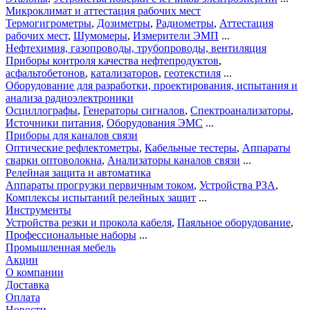
Микроклимат и аттестация рабочих мест
Термогигрометры
,
Дозиметры
,
Радиометры
,
Аттестация
рабочих мест
,
Шумомеры
,
Измерители ЭМП
...
Нефтехимия, газопроводы, трубопроводы, вентиляция
Приборы контроля качества нефтепродуктов
,
асфальтобетонов
,
катализаторов
,
геотекстиля
...
Оборудование для разработки, проектирования, испытания и
анализа радиоэлектроники
Осциллографы
,
Генераторы сигналов
,
Спектроанализаторы
,
Источники питания
,
Оборудования ЭМС
...
Приборы для каналов связи
Оптические рефлектометры
,
Кабельные тестеры
,
Аппараты
сварки оптоволокна
,
Анализаторы каналов связи
...
Релейная защита и автоматика
Аппараты прогрузки первичным током
,
Устройства РЗА
,
Комплексы испытаний релейных защит
...
Инструменты
Устройства резки и прокола кабеля
,
Паяльное оборудование
,
Профессиональные наборы
...
Промышленная мебель
Акции
О компании
Доставка
Оплата
Новости