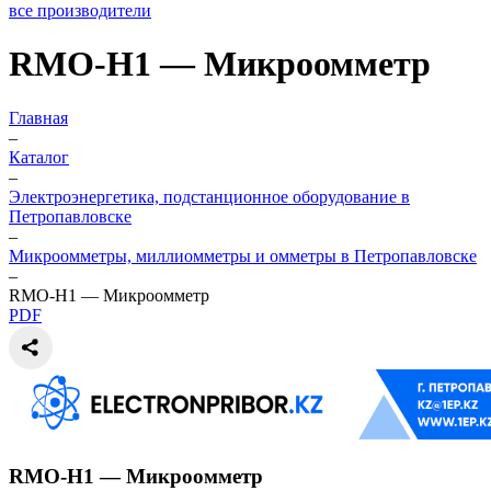
все производители
RMO-H1 — Микроомметр
Главная
–
Каталог
–
Электроэнергетика, подстанционное оборудование в
Петропавловске
–
Микроомметры, миллиомметры и омметры в Петропавловске
–
RMO-H1 — Микроомметр
PDF
RMO-H1 — Микроомметр