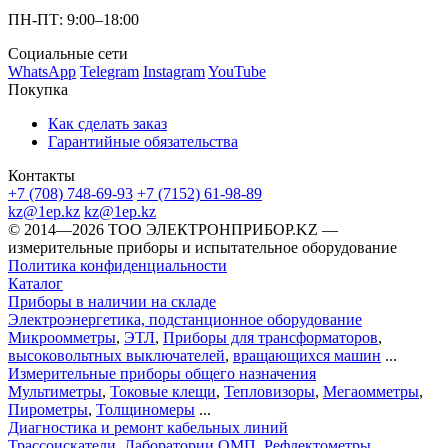
ПН-ПТ: 9:00–18:00
Социальные сети
WhatsApp
Telegram
Instagram
YouTube
Покупка
Как сделать заказ
Гарантийные обязательства
Контакты
+7 (708) 748-69-93
+7 (7152) 61-98-89
kz@1ep.kz
kz@1ep.kz
©️ 2014—2026
ТОО ЭЛЕКТРОНПРИБОР.KZ
—
измерительные приборы и испытательное оборудование
Политика конфиденциальности
Каталог
Приборы в наличии на складе
Электроэнергетика, подстанционное оборудование
Микроомметры
,
ЭТЛ
,
Приборы для трансформаторов
,
высоковольтных выключателей
,
вращающихся машин
...
Измерительные приборы общего назначения
Мультиметры
,
Токовые клещи
,
Тепловизоры
,
Мегаомметры
,
Пирометры
,
Толщиномеры
...
Диагностика и ремонт кабельных линий
Трассоискатели
,
Лаборатории ОМП
,
Рефлектометры
,