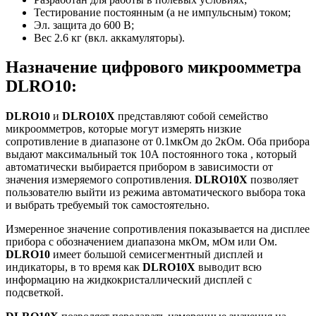
Тестирование постоянным (а не импульсным) током;
Эл. защита до 600 В;
Вес 2.6 кг (вкл. аккамуляторы).
Назначение цифрового микроомметра
DLRO10:
DLRO10
и
DLRO10X
представляют собой семейство
микроомметров, которые могут измерять низкие
сопротивление в диапазоне от 0.1мкОм до 2кОм. Оба прибора
выдают максимальный ток 10А постоянного тока , который
автоматически выбирается прибором в зависимости от
значения измеряемого сопротивления.
DLRO10X
позволяет
пользователю выйти из режима автоматического выбора тока
и выбрать требуемый ток самостоятельно.
Измеренное значение сопротивления показывается на дисплее
прибора с обозначением диапазона мкОм, мОм или Ом.
DLRO10
имеет большой семисегментный дисплей и
индикаторы, в то время как
DLRO10X
выводит всю
информацию на жидкокристаллический дисплей с
подсветкой.