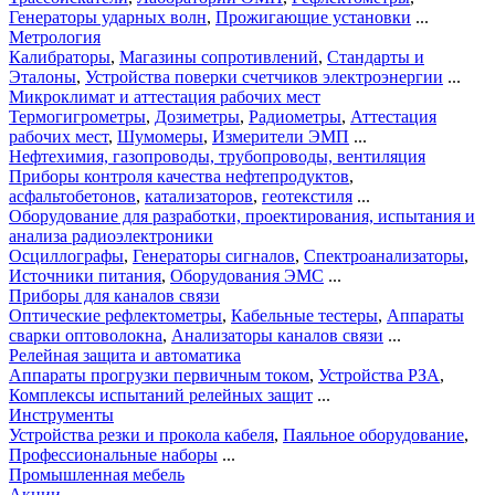
Генераторы ударных волн
,
Прожигающие установки
...
Метрология
Калибраторы
,
Магазины сопротивлений
,
Стандарты и
Эталоны
,
Устройства поверки счетчиков электроэнергии
...
Микроклимат и аттестация рабочих мест
Термогигрометры
,
Дозиметры
,
Радиометры
,
Аттестация
рабочих мест
,
Шумомеры
,
Измерители ЭМП
...
Нефтехимия, газопроводы, трубопроводы, вентиляция
Приборы контроля качества нефтепродуктов
,
асфальтобетонов
,
катализаторов
,
геотекстиля
...
Оборудование для разработки, проектирования, испытания и
анализа радиоэлектроники
Осциллографы
,
Генераторы сигналов
,
Спектроанализаторы
,
Источники питания
,
Оборудования ЭМС
...
Приборы для каналов связи
Оптические рефлектометры
,
Кабельные тестеры
,
Аппараты
сварки оптоволокна
,
Анализаторы каналов связи
...
Релейная защита и автоматика
Аппараты прогрузки первичным током
,
Устройства РЗА
,
Комплексы испытаний релейных защит
...
Инструменты
Устройства резки и прокола кабеля
,
Паяльное оборудование
,
Профессиональные наборы
...
Промышленная мебель
Акции