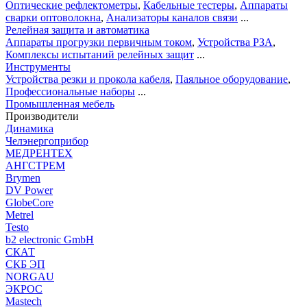
Оптические рефлектометры
,
Кабельные тестеры
,
Аппараты
сварки оптоволокна
,
Анализаторы каналов связи
...
Релейная защита и автоматика
Аппараты прогрузки первичным током
,
Устройства РЗА
,
Комплексы испытаний релейных защит
...
Инструменты
Устройства резки и прокола кабеля
,
Паяльное оборудование
,
Профессиональные наборы
...
Промышленная мебель
Производители
Динамика
Челэнергоприбор
МЕДРЕНТЕХ
АНГСТРЕМ
Brymen
DV Power
GlobeCore
Metrel
Testo
b2 electronic GmbH
СКАТ
СКБ ЭП
NORGAU
ЭКРОС
Mastech