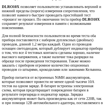
DLRO10X
позволяет пользователю устанавливать верхний и
нижний пределы (пороги) измерения сопротивления, что
позволят намного быстрее проводить простейший тест
«прошел/ не прошел. По окончании теста прибор
DLRO10X
сохраняет результат измерения в памяти с возможными
пояснениями.
Для полной безопасности пользователя во время теста оба
прибора поставляются с набором дуплексных (двойных)
проводов, длиной 1,2 метра каждый. Один из проводов
оснащен светодиодом, который дублирует индикатор прибора
о том, что все 4 тестовых контакта сделаны хорошо, наличие
высокого напряжения, а также наличие тока разрядки на
образце после проведения тестирования. Также можно
заказать с прибором огромное количество опционных
проводов со штырями, крокодилами или зажимами Кельвина.
Прибор питается от встроенных NiMH аккумуляторов,
которые позволяют провести не менее одной тысячи 10А
тестов на одном заряде. В батарее встроены электронная
схема, которая предотвращает повреждение батареи в
результате перезаряда и индикатор заряда. Зарядка
аккумуляторов может быть произведена как от сети 220В, так
и при помощи 12В автомобильного адаптера, поставляемого в