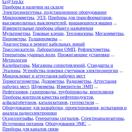
kz@1ep.kz
Приборы в наличии на складе
Электроэнергетика, подстанционное оборудование
Микроомметры
,
ЭТЛ
,
Приборы для трансформаторов
,
высоковольтных выключателей
,
вращающихся машин
...
Измерительные приборы общего назначения
Мультиметры
,
Токовые клещи
,
Тепловизоры
,
Мегаомметры
,
Пирометры
,
Толщиномеры
...
Диагностика и ремонт кабельных линий
Трассоискатели
,
Лаборатории ОМП
,
Рефлектометры
,
Генераторы ударных волн
,
Прожигающие установки
...
Метрология
Калибраторы
,
Магазины сопротивлений
,
Стандарты и
Эталоны
,
Устройства поверки счетчиков электроэнергии
...
Микроклимат и аттестация рабочих мест
Термогигрометры
,
Дозиметры
,
Радиометры
,
Аттестация
рабочих мест
,
Шумомеры
,
Измерители ЭМП
...
Нефтехимия, газопроводы, трубопроводы, вентиляция
Приборы контроля качества нефтепродуктов
,
асфальтобетонов
,
катализаторов
,
геотекстиля
...
Оборудование для разработки, проектирования, испытания и
анализа радиоэлектроники
Осциллографы
,
Генераторы сигналов
,
Спектроанализаторы
,
Источники питания
,
Оборудования ЭМС
...
Приборы для каналов связи