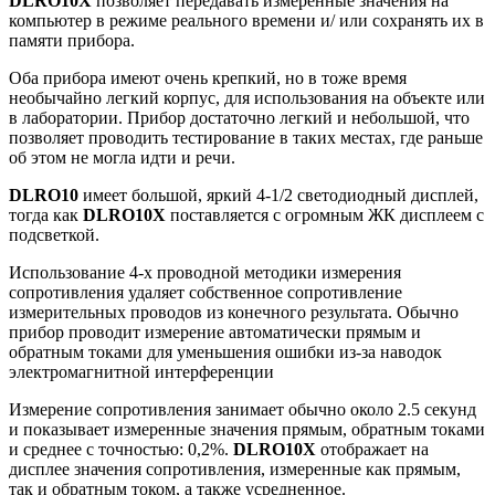
DLRO10X
позволяет передавать измеренные значения на
компьютер в режиме реального времени и/ или сохранять их в
памяти прибора.
Оба прибора имеют очень крепкий, но в тоже время
необычайно легкий корпус, для использования на объекте или
в лаборатории. Прибор достаточно легкий и небольшой, что
позволяет проводить тестирование в таких местах, где раньше
об этом не могла идти и речи.
DLRO10
имеет большой, яркий 4-1/2 светодиодный дисплей,
тогда как
DLRO10X
поставляется с огромным ЖК дисплеем с
подсветкой.
Использование 4-х проводной методики измерения
сопротивления удаляет собственное сопротивление
измерительных проводов из конечного результата. Обычно
прибор проводит измерение автоматически прямым и
обратным токами для уменьшения ошибки из-за наводок
электромагнитной интерференции
Измерение сопротивления занимает обычно около 2.5 секунд
и показывает измеренные значения прямым, обратным токами
и среднее с точностью: 0,2%.
DLRO10X
отображает на
дисплее значения сопротивления, измеренные как прямым,
так и обратным током, а также усредненное.