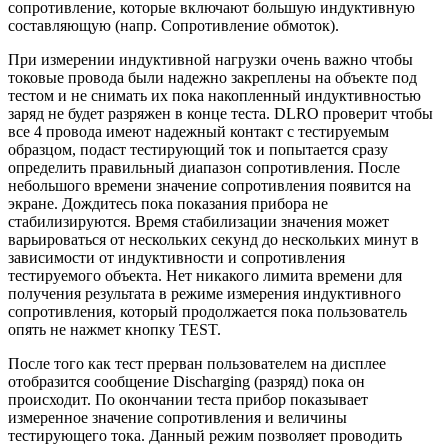
сопротивление, которые включают большую индуктивную
составляющую (напр. Сопротивление обмоток).
При измерении индуктивной нагрузки очень важно чтобы
токовые провода были надежно закреплены на объекте под
тестом и не снимать их пока накопленный индуктивностью
заряд не будет разряжен в конце теста. DLRO проверит чтобы
все 4 провода имеют надежный контакт с тестируемым
образцом, подаст тестирующий ток и попытается сразу
определить правильный диапазон сопротивления. После
небольшого времени значение сопротивления появится на
экране. Дождитесь пока показания прибора не
стабилизируются. Время стабилизации значения может
варьироваться от нескольких секунд до нескольких минут в
зависимости от индуктивности и сопротивления
тестируемого объекта. Нет никакого лимита времени для
получения результата в режиме измерения индуктивного
сопротивления, который продолжается пока пользователь
опять не нажмет кнопку TEST.
После того как тест прерван пользователем на дисплее
отобразится сообщение Discharging (разряд) пока он
происходит. По окончании теста прибор показывает
измеренное значение сопротивления и величины
тестирующего тока. Данный режим позволяет проводить