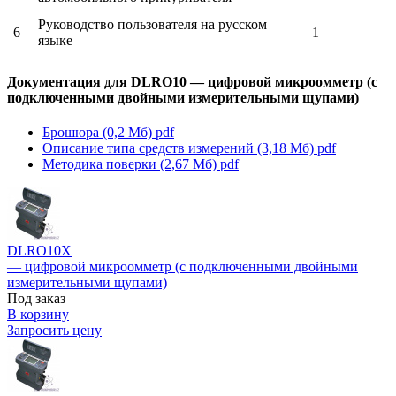
Руководство пользователя на русском
6
1
языке
Документация для DLRO10 — цифровой микроомметр (с
подключенными двойными измерительными щупами)
Брошюра (0,2 Мб)
pdf
Описание типа средств измерений (3,18 Мб)
pdf
Методика поверки (2,67 Мб)
pdf
DLRO10X
— цифровой микроомметр (с подключенными двойными
измерительными щупами)
Под заказ
В корзину
Запросить цену