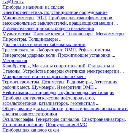
kz@1ep.kz
Приборы в наличии на складе
Электроэнергетика, подстанционное оборудование
Микроомметры
,
ЭТЛ
,
Приборы для трансформаторов
,
высоковольтных выключателей
,
вращающихся машин
...
Измерительные приборы общего назначения
Мультиметры
,
Токовые клещи
,
Тепловизоры
,
Мегаомметры
,
Пирометры
,
Толщиномеры
...
Диагностика и ремонт кабельных линий
Трассоискатели
,
Лаборатории ОМП
,
Рефлектометры
,
Генераторы ударных волн
,
Прожигающие установки
...
Метрология
Калибраторы
,
Магазины сопротивлений
,
Стандарты и
Эталоны
,
Устройства поверки счетчиков электроэнергии
...
Микроклимат и аттестация рабочих мест
Термогигрометры
,
Дозиметры
,
Радиометры
,
Аттестация
рабочих мест
,
Шумомеры
,
Измерители ЭМП
...
Нефтехимия, газопроводы, трубопроводы, вентиляция
Приборы контроля качества нефтепродуктов
,
асфальтобетонов
,
катализаторов
,
геотекстиля
...
Оборудование для разработки, проектирования, испытания и
анализа радиоэлектроники
Осциллографы
,
Генераторы сигналов
,
Спектроанализаторы
,
Источники питания
,
Оборудования ЭМС
...
Приборы для каналов связи