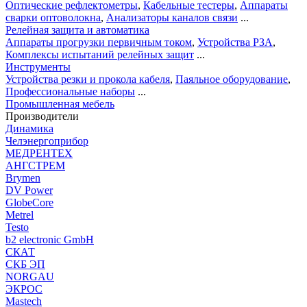
Оптические рефлектометры
,
Кабельные тестеры
,
Аппараты
сварки оптоволокна
,
Анализаторы каналов связи
...
Релейная защита и автоматика
Аппараты прогрузки первичным током
,
Устройства РЗА
,
Комплексы испытаний релейных защит
...
Инструменты
Устройства резки и прокола кабеля
,
Паяльное оборудование
,
Профессиональные наборы
...
Промышленная мебель
Производители
Динамика
Челэнергоприбор
МЕДРЕНТЕХ
АНГСТРЕМ
Brymen
DV Power
GlobeCore
Metrel
Testo
b2 electronic GmbH
СКАТ
СКБ ЭП
NORGAU
ЭКРОС
Mastech