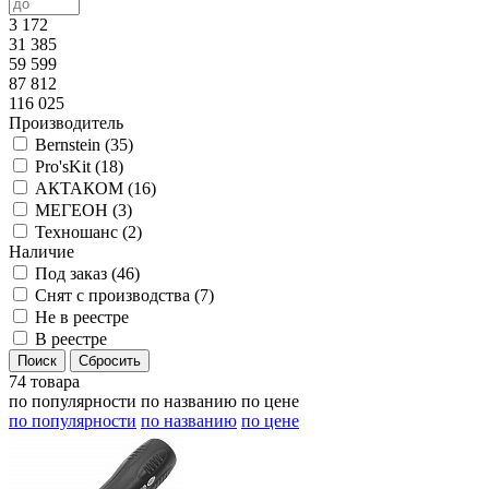
3 172
31 385
59 599
87 812
116 025
Производитель
Bernstein (
35
)
Pro'sKit (
18
)
АКТАКОМ (
16
)
МЕГЕОН (
3
)
Техношанс (
2
)
Наличие
Под заказ (
46
)
Снят с производства (
7
)
Не в реестре
В реестре
74 товара
по популярности
по названию
по цене
по популярности
по названию
по цене