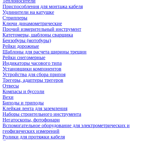
Теплоносители
Приспособления для монтажа кабеля
Удлинители на катушке
Стрипперы
Ключи динамометрические
Прочий измерительный инструмент
Катетомеры, шаблоны сварщика
Бензобуры (мотобуры)
Рейки дорожные
Шаблоны для расчета ширины трещин
Рейки снегомерные
Индикаторы часового типа
Установщики компонентов
Устройства для сбора припоя
Трегеры, адаптеры трегеров
Отвесы
Компасы и буссоли
Вехи
Биподы и триподы
Клейкая лента для заземления
Наборы строительного инструмента
Негатоскопы, фотофонари
Вспомогательное оборудование для электрометрических и
геофизических измерений
Ролики для протяжки кабеля