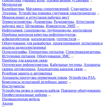
Генераторы ударных волн
,
Прожигающие установки
...
Метрология
Калибраторы
,
Магазины сопротивлений
,
Стандарты и
Эталоны
,
Устройства поверки счетчиков электроэнергии
...
Микроклимат и аттестация рабочих мест
Термогигрометры
,
Дозиметры
,
Радиометры
,
Аттестация
рабочих мест
,
Шумомеры
,
Измерители ЭМП
...
Нефтехимия, газопроводы, трубопроводы, вентиляция
Приборы контроля качества нефтепродуктов
,
асфальтобетонов
,
катализаторов
,
геотекстиля
...
Оборудование для разработки, проектирования, испытания и
анализа радиоэлектроники
Осциллографы
,
Генераторы сигналов
,
Спектроанализаторы
,
Источники питания
,
Оборудования ЭМС
...
Приборы для каналов связи
Оптические рефлектометры
,
Кабельные тестеры
,
Аппараты
сварки оптоволокна
,
Анализаторы каналов связи
...
Релейная защита и автоматика
Аппараты прогрузки первичным током
,
Устройства РЗА
,
Комплексы испытаний релейных защит
...
Инструменты
Устройства резки и прокола кабеля
,
Паяльное оборудование
,
Профессиональные наборы
...
Промышленная мебель
Акции