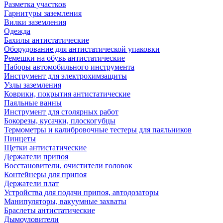
Разметка участков
Гарнитуры заземления
Вилки заземления
Одежда
Бахилы антистатические
Оборудование для антистатической упаковки
Ремешки на обувь антистатические
Наборы автомобильного инструмента
Инструмент для электрохимзащиты
Узлы заземления
Коврики, покрытия антистатические
Паяльные ванны
Инструмент для столярных работ
Бокорезы, кусачки, плоскогубцы
Термометры и калибровочные тестеры для паяльников
Пинцеты
Щетки антистатические
Держатели припоя
Восстановители, очистители головок
Контейнеры для припоя
Держатели плат
Устройства для подачи припоя, автодозаторы
Манипуляторы, вакуумные захваты
Браслеты антистатические
Дымоуловители