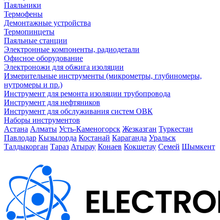
Паяльники
Термофены
Демонтажные устройства
Термопинцеты
Паяльные станции
Электронные компоненты, радиодетали
Офисное оборудование
Электроножи для обжига изоляции
Измерительные инструменты (микрометры, глубиномеры,
нутромеры и пр.)
Инструмент для ремонта изоляции трубопровода
Инструмент для нефтяников
Инструмент для обслуживания систем ОВК
Наборы инструментов
Астана
Алматы
Усть-Каменогорск
Жезказган
Туркестан
Павлодар
Кызылорда
Костанай
Караганда
Уральск
Талдыкорган
Тараз
Атырау
Конаев
Кокшетау
Семей
Шымкент