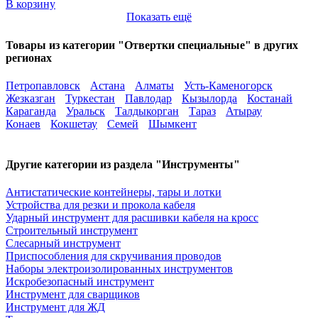
В корзину
Показать ещё
Товары из категории "Отвертки специальные" в других
регионах
Петропавловск
Астана
Алматы
Усть-Каменогорск
Жезказган
Туркестан
Павлодар
Кызылорда
Костанай
Караганда
Уральск
Талдыкорган
Тараз
Атырау
Конаев
Кокшетау
Семей
Шымкент
Другие категории из раздела "Инструменты"
Антистатические контейнеры, тары и лотки
Устройства для резки и прокола кабеля
Ударный инструмент для расшивки кабеля на кросс
Строительный инструмент
Слесарный инструмент
Приспособления для скручивания проводов
Наборы электроизолированных инструментов
Искробезопасный инструмент
Инструмент для сварщиков
Инструмент для ЖД