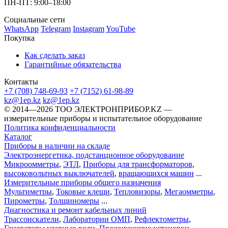
ПН-ПТ: 9:00–18:00
Социальные сети
WhatsApp
Telegram
Instagram
YouTube
Покупка
Как сделать заказ
Гарантийные обязательства
Контакты
+7 (708) 748-69-93
+7 (7152) 61-98-89
kz@1ep.kz
kz@1ep.kz
©️ 2014—2026
ТОО ЭЛЕКТРОНПРИБОР.KZ
—
измерительные приборы и испытательное оборудование
Политика конфиденциальности
Каталог
Приборы в наличии на складе
Электроэнергетика, подстанционное оборудование
Микроомметры
,
ЭТЛ
,
Приборы для трансформаторов
,
высоковольтных выключателей
,
вращающихся машин
...
Измерительные приборы общего назначения
Мультиметры
,
Токовые клещи
,
Тепловизоры
,
Мегаомметры
,
Пирометры
,
Толщиномеры
...
Диагностика и ремонт кабельных линий
Трассоискатели
,
Лаборатории ОМП
,
Рефлектометры
,