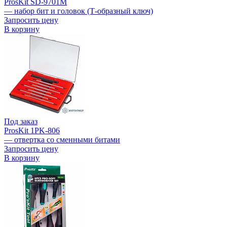
ProsKit SD-9701M
— набор бит и головок (Т-образный ключ)
Запросить цену
В корзину
Под заказ
ProsKit 1PK-806
— отвертка со сменными битами
Запросить цену
В корзину