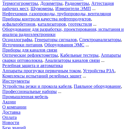
Термогигрометры
,
Дозиметры
,
Радиометры
,
Аттестация
рабочих мест
,
Шумомеры
,
Измерители ЭМП
...
Нефтехимия, газопроводы, трубопроводы, вентиляция
Приборы контроля качества нефтепродуктов
,
асфальтобетонов
,
катализаторов
,
геотекстиля
...
Оборудование для разработки, проектирования, испытания и
анализа радиоэлектроники
Осциллографы
,
Генераторы сигналов
,
Спектроанализаторы
,
Источники питания
,
Оборудования ЭМС
...
Приборы для каналов связи
Оптические рефлектометры
,
Кабельные тестеры
,
Аппараты
сварки оптоволокна
,
Анализаторы каналов связи
...
Релейная защита и автоматика
Аппараты прогрузки первичным током
,
Устройства РЗА
,
Комплексы испытаний релейных защит
...
Инструменты
Устройства резки и прокола кабеля
,
Паяльное оборудование
,
Профессиональные наборы
...
Промышленная мебель
Акции
О компании
Доставка
Оплата
Новости
База знаний