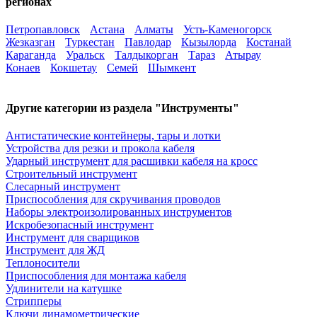
регионах
Петропавловск
Астана
Алматы
Усть-Каменогорск
Жезказган
Туркестан
Павлодар
Кызылорда
Костанай
Караганда
Уральск
Талдыкорган
Тараз
Атырау
Конаев
Кокшетау
Семей
Шымкент
Другие категории из раздела "Инструменты"
Антистатические контейнеры, тары и лотки
Устройства для резки и прокола кабеля
Ударный инструмент для расшивки кабеля на кросс
Строительный инструмент
Слесарный инструмент
Приспособления для скручивания проводов
Наборы электроизолированных инструментов
Искробезопасный инструмент
Инструмент для сварщиков
Инструмент для ЖД
Теплоносители
Приспособления для монтажа кабеля
Удлинители на катушке
Стрипперы
Ключи динамометрические