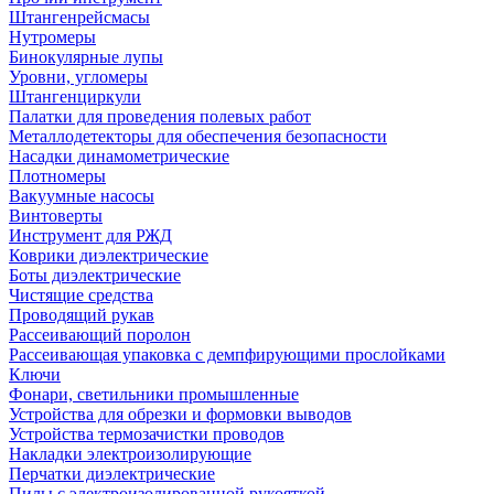
Штангенрейсмасы
Нутромеры
Бинокулярные лупы
Уровни, угломеры
Штангенциркули
Палатки для проведения полевых работ
Металлодетекторы для обеспечения безопасности
Насадки динамометрические
Плотномеры
Вакуумные насосы
Винтоверты
Инструмент для РЖД
Коврики диэлектрические
Боты диэлектрические
Чистящие средства
Проводящий рукав
Рассеивающий поролон
Рассеивающая упаковка с демпфирующими прослойками
Ключи
Фонари, светильники промышленные
Устройства для обрезки и формовки выводов
Устройства термозачистки проводов
Накладки электроизолирующие
Перчатки диэлектрические
Пилы с электроизолированной рукояткой