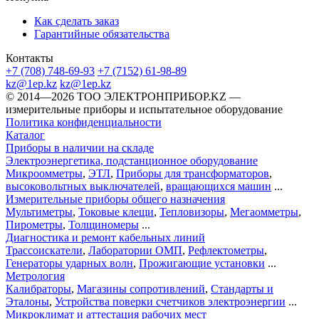
Как сделать заказ
Гарантийные обязательства
Контакты
+7 (708) 748-69-93
+7 (7152) 61-98-89
kz@1ep.kz
kz@1ep.kz
©️ 2014—2026
ТОО ЭЛЕКТРОНПРИБОР.KZ
—
измерительные приборы и испытательное оборудование
Политика конфиденциальности
Каталог
Приборы в наличии на складе
Электроэнергетика, подстанционное оборудование
Микроомметры
,
ЭТЛ
,
Приборы для трансформаторов
,
высоковольтных выключателей
,
вращающихся машин
...
Измерительные приборы общего назначения
Мультиметры
,
Токовые клещи
,
Тепловизоры
,
Мегаомметры
,
Пирометры
,
Толщиномеры
...
Диагностика и ремонт кабельных линий
Трассоискатели
,
Лаборатории ОМП
,
Рефлектометры
,
Генераторы ударных волн
,
Прожигающие установки
...
Метрология
Калибраторы
,
Магазины сопротивлений
,
Стандарты и
Эталоны
,
Устройства поверки счетчиков электроэнергии
...
Микроклимат и аттестация рабочих мест