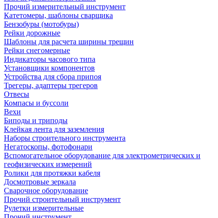
Прочий измерительный инструмент
Катетомеры, шаблоны сварщика
Бензобуры (мотобуры)
Рейки дорожные
Шаблоны для расчета ширины трещин
Рейки снегомерные
Индикаторы часового типа
Установщики компонентов
Устройства для сбора припоя
Трегеры, адаптеры трегеров
Отвесы
Компасы и буссоли
Вехи
Биподы и триподы
Клейкая лента для заземления
Наборы строительного инструмента
Негатоскопы, фотофонари
Вспомогательное оборудование для электрометрических и
геофизических измерений
Ролики для протяжки кабеля
Досмотровые зеркала
Сварочное оборудование
Прочий строительный инструмент
Рулетки измерительные
Прочий инструмент