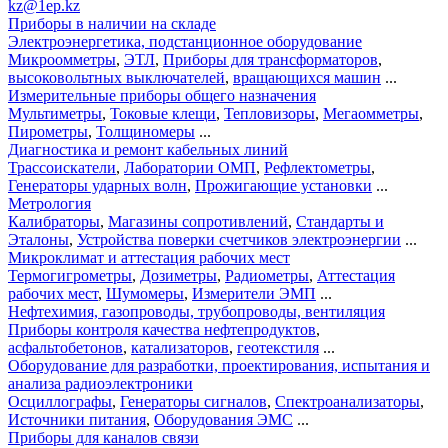
kz@1ep.kz
Приборы в наличии на складе
Электроэнергетика, подстанционное оборудование
Микроомметры
,
ЭТЛ
,
Приборы для трансформаторов
,
высоковольтных выключателей
,
вращающихся машин
...
Измерительные приборы общего назначения
Мультиметры
,
Токовые клещи
,
Тепловизоры
,
Мегаомметры
,
Пирометры
,
Толщиномеры
...
Диагностика и ремонт кабельных линий
Трассоискатели
,
Лаборатории ОМП
,
Рефлектометры
,
Генераторы ударных волн
,
Прожигающие установки
...
Метрология
Калибраторы
,
Магазины сопротивлений
,
Стандарты и
Эталоны
,
Устройства поверки счетчиков электроэнергии
...
Микроклимат и аттестация рабочих мест
Термогигрометры
,
Дозиметры
,
Радиометры
,
Аттестация
рабочих мест
,
Шумомеры
,
Измерители ЭМП
...
Нефтехимия, газопроводы, трубопроводы, вентиляция
Приборы контроля качества нефтепродуктов
,
асфальтобетонов
,
катализаторов
,
геотекстиля
...
Оборудование для разработки, проектирования, испытания и
анализа радиоэлектроники
Осциллографы
,
Генераторы сигналов
,
Спектроанализаторы
,
Источники питания
,
Оборудования ЭМС
...
Приборы для каналов связи