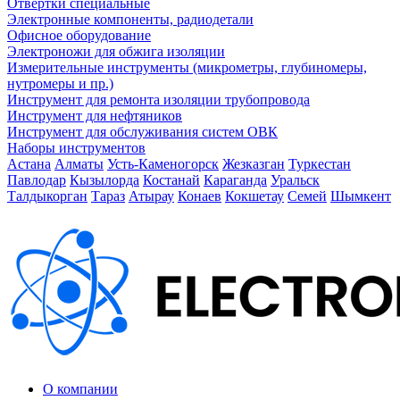
Отвертки специальные
Электронные компоненты, радиодетали
Офисное оборудование
Электроножи для обжига изоляции
Измерительные инструменты (микрометры, глубиномеры,
нутромеры и пр.)
Инструмент для ремонта изоляции трубопровода
Инструмент для нефтяников
Инструмент для обслуживания систем ОВК
Наборы инструментов
Астана
Алматы
Усть-Каменогорск
Жезказган
Туркестан
Павлодар
Кызылорда
Костанай
Караганда
Уральск
Талдыкорган
Тараз
Атырау
Конаев
Кокшетау
Семей
Шымкент
О компании