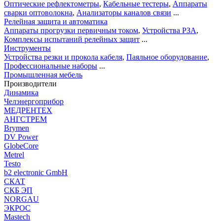
Оптические рефлектометры
,
Кабельные тестеры
,
Аппараты
сварки оптоволокна
,
Анализаторы каналов связи
...
Релейная защита и автоматика
Аппараты прогрузки первичным током
,
Устройства РЗА
,
Комплексы испытаний релейных защит
...
Инструменты
Устройства резки и прокола кабеля
,
Паяльное оборудование
,
Профессиональные наборы
...
Промышленная мебель
Производители
Динамика
Челэнергоприбор
МЕДРЕНТЕХ
АНГСТРЕМ
Brymen
DV Power
GlobeCore
Metrel
Testo
b2 electronic GmbH
СКАТ
СКБ ЭП
NORGAU
ЭКРОС
Mastech