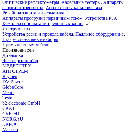
Оптические рефлектометры
,
Кабельные тестеры
,
Аппараты
сварки оптоволокна
,
Анализаторы каналов связи
...
Релейная защита и автоматика
Аппараты прогрузки первичным током
,
Устройства РЗА
,
Комплексы испытаний релейных защит
...
Инструменты
Устройства резки и прокола кабеля
,
Паяльное оборудование
,
Профессиональные наборы
...
Промышленная мебель
Производители
Динамика
Челэнергоприбор
МЕДРЕНТЕХ
АНГСТРЕМ
Brymen
DV Power
GlobeCore
Metrel
Testo
b2 electronic GmbH
СКАТ
СКБ ЭП
NORGAU
ЭКРОС
Mastech