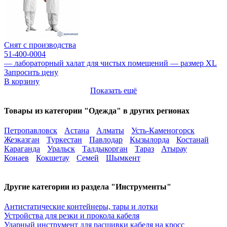
Снят с производства
51-400-0004
— лабораторный халат для чистых помещений — размер XL
Запросить цену
В корзину
Показать ещё
Товары из категории "Одежда" в других регионах
Петропавловск
Астана
Алматы
Усть-Каменогорск
Жезказган
Туркестан
Павлодар
Кызылорда
Костанай
Караганда
Уральск
Талдыкорган
Тараз
Атырау
Конаев
Кокшетау
Семей
Шымкент
Другие категории из раздела "Инструменты"
Антистатические контейнеры, тары и лотки
Устройства для резки и прокола кабеля
Ударный инструмент для расшивки кабеля на кросс