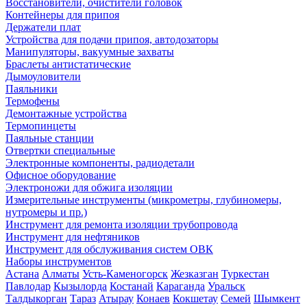
Восстановители, очистители головок
Контейнеры для припоя
Держатели плат
Устройства для подачи припоя, автодозаторы
Манипуляторы, вакуумные захваты
Браслеты антистатические
Дымоуловители
Паяльники
Термофены
Демонтажные устройства
Термопинцеты
Паяльные станции
Отвертки специальные
Электронные компоненты, радиодетали
Офисное оборудование
Электроножи для обжига изоляции
Измерительные инструменты (микрометры, глубиномеры,
нутромеры и пр.)
Инструмент для ремонта изоляции трубопровода
Инструмент для нефтяников
Инструмент для обслуживания систем ОВК
Наборы инструментов
Астана
Алматы
Усть-Каменогорск
Жезказган
Туркестан
Павлодар
Кызылорда
Костанай
Караганда
Уральск
Талдыкорган
Тараз
Атырау
Конаев
Кокшетау
Семей
Шымкент