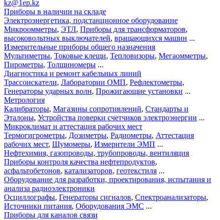
kz@1ep.kz
Приборы в наличии на складе
Электроэнергетика, подстанционное оборудование
Микроомметры
,
ЭТЛ
,
Приборы для трансформаторов
,
высоковольтных выключателей
,
вращающихся машин
...
Измерительные приборы общего назначения
Мультиметры
,
Токовые клещи
,
Тепловизоры
,
Мегаомметры
,
Пирометры
,
Толщиномеры
...
Диагностика и ремонт кабельных линий
Трассоискатели
,
Лаборатории ОМП
,
Рефлектометры
,
Генераторы ударных волн
,
Прожигающие установки
...
Метрология
Калибраторы
,
Магазины сопротивлений
,
Стандарты и
Эталоны
,
Устройства поверки счетчиков электроэнергии
...
Микроклимат и аттестация рабочих мест
Термогигрометры
,
Дозиметры
,
Радиометры
,
Аттестация
рабочих мест
,
Шумомеры
,
Измерители ЭМП
...
Нефтехимия, газопроводы, трубопроводы, вентиляция
Приборы контроля качества нефтепродуктов
,
асфальтобетонов
,
катализаторов
,
геотекстиля
...
Оборудование для разработки, проектирования, испытания и
анализа радиоэлектроники
Осциллографы
,
Генераторы сигналов
,
Спектроанализаторы
,
Источники питания
,
Оборудования ЭМС
...
Приборы для каналов связи