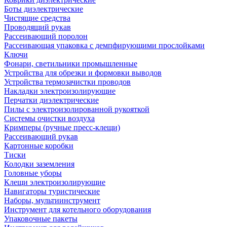
Боты диэлектрические
Чистящие средства
Проводящий рукав
Рассеивающий поролон
Рассеивающая упаковка с демпфирующими прослойками
Ключи
Фонари, светильники промышленные
Устройства для обрезки и формовки выводов
Устройства термозачистки проводов
Накладки электроизолирующие
Перчатки диэлектрические
Пилы с электроизолированной рукояткой
Системы очистки воздуха
Кримперы (ручные пресс-клещи)
Рассеивающий рукав
Картонные коробки
Тиски
Колодки заземления
Головные уборы
Клещи электроизолирующие
Навигаторы туристические
Наборы, мультиинструмент
Инструмент для котельного оборудования
Упаковочные пакеты