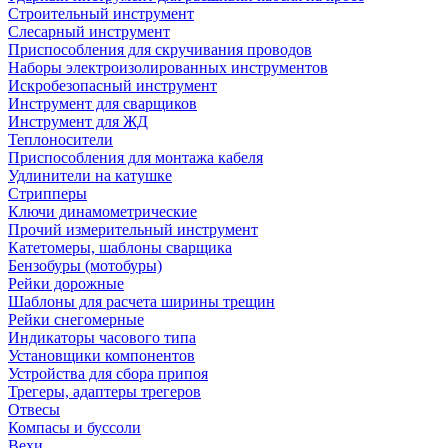
Строительный инструмент
Слесарный инструмент
Приспособления для скручивания проводов
Наборы электроизолированных инструментов
Искробезопасный инструмент
Инструмент для сварщиков
Инструмент для ЖД
Теплоносители
Приспособления для монтажа кабеля
Удлинители на катушке
Стрипперы
Ключи динамометрические
Прочий измерительный инструмент
Катетомеры, шаблоны сварщика
Бензобуры (мотобуры)
Рейки дорожные
Шаблоны для расчета ширины трещин
Рейки снегомерные
Индикаторы часового типа
Установщики компонентов
Устройства для сбора припоя
Трегеры, адаптеры трегеров
Отвесы
Компасы и буссоли
Вехи