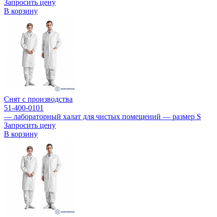
Запросить цену
В корзину
Снят с производства
51-400-0101
— лабораторный халат для чистых помещений — размер S
Запросить цену
В корзину