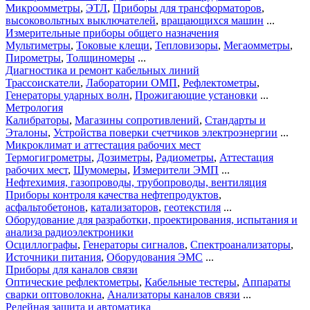
Микроомметры
,
ЭТЛ
,
Приборы для трансформаторов
,
высоковольтных выключателей
,
вращающихся машин
...
Измерительные приборы общего назначения
Мультиметры
,
Токовые клещи
,
Тепловизоры
,
Мегаомметры
,
Пирометры
,
Толщиномеры
...
Диагностика и ремонт кабельных линий
Трассоискатели
,
Лаборатории ОМП
,
Рефлектометры
,
Генераторы ударных волн
,
Прожигающие установки
...
Метрология
Калибраторы
,
Магазины сопротивлений
,
Стандарты и
Эталоны
,
Устройства поверки счетчиков электроэнергии
...
Микроклимат и аттестация рабочих мест
Термогигрометры
,
Дозиметры
,
Радиометры
,
Аттестация
рабочих мест
,
Шумомеры
,
Измерители ЭМП
...
Нефтехимия, газопроводы, трубопроводы, вентиляция
Приборы контроля качества нефтепродуктов
,
асфальтобетонов
,
катализаторов
,
геотекстиля
...
Оборудование для разработки, проектирования, испытания и
анализа радиоэлектроники
Осциллографы
,
Генераторы сигналов
,
Спектроанализаторы
,
Источники питания
,
Оборудования ЭМС
...
Приборы для каналов связи
Оптические рефлектометры
,
Кабельные тестеры
,
Аппараты
сварки оптоволокна
,
Анализаторы каналов связи
...
Релейная защита и автоматика